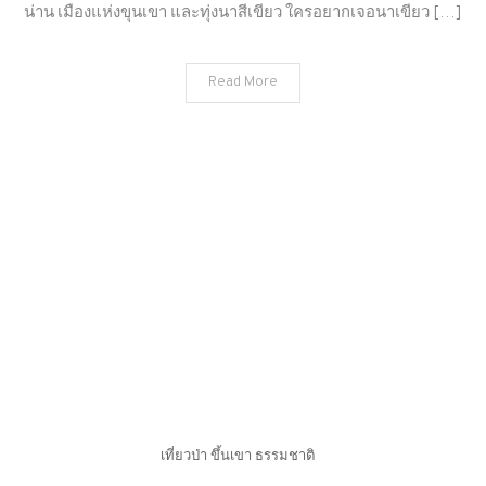
เที่ยว
น่าน เมืองแห่งขุนเขา และทุ่งนาสีเขียว ใครอยากเจอนาเขียว […]
ทุ่ง
นา
Read More
อำเภอ
ปัว
น่าน
เที่ยวป่า ขึ้นเขา ธรรมชาติ