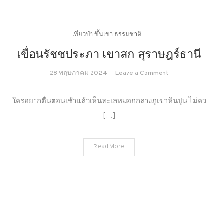
เที่ยวป่า ขึ้นเขา ธรรมชาติ
เขื่อนรัชชประภา เขาสก สุราษฎร์ธานี
on
28 พฤษภาคม 2024
Leave a Comment
เขื่อน
รัช
ใครอยากตื่นตอนเช้าแล้วเห็นทะเลหมอกกลางภูเขาหินปูน ไม่คว
ช
[…]
ประภา
เขา
สก
Read More
สุราษฎร์ธานี