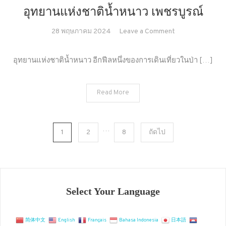
อุทยานแห่งชาติน้ำหนาว เพชรบูรณ์
on
28 พฤษภาคม 2024
Leave a Comment
อุทยาน
แห่ง
อุทยานแห่งชาติน้ำหนาว อีกฟีลหนึ่งของการเดินเที่ยวในป่า […]
ชาติ
น้ำ
Read More
หนาว
เพชรบูรณ์
…
Posts
1
2
8
ถัดไป
pagination
Select Your Language
简体中文
English
Français
Bahasa Indonesia
日本語