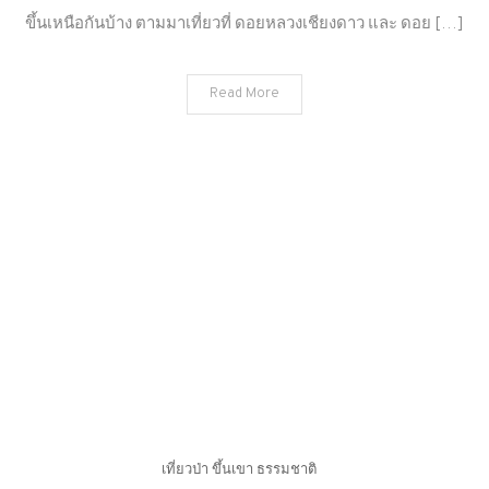
หลวง
ขึ้นเหนือกันบ้าง ตามมาเที่ยวที่ ดอยหลวงเชียงดาว และ ดอย […]
เชียงดาว
และ
Read More
ดอย
ผา
แดง
เชียงใหม่
เที่ยวป่า ขึ้นเขา ธรรมชาติ