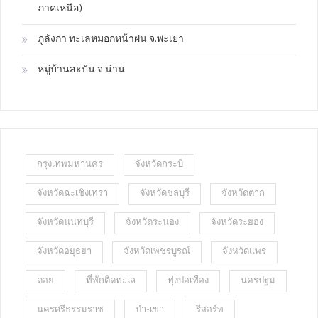
ภาคเหนือ)
ภูลังกา ทะเลหมอกหน้าฝน จ.พะเยา
หมู่บ้านสะปัน จ.น่าน
กรุงเทพมหานคร
จังหวัดกระบี่
จังหวัดฉะเชิงเทรา
จังหวัดชลบุรี
จังหวัดตาก
จังหวัดนนทบุรี
จังหวัดระนอง
จังหวัดระยอง
จังหวัดอยุธยา
จังหวัดเพชรบูรณ์
จังหวัดแพร่
ดอย
ที่พักติดทะเล
ทุ่งปอเทือง
นครปฐม
นครศรีธรรมราช
ป่า-เขา
รีสอร์ท