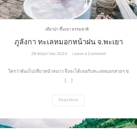
ไม่
ถึง
ภาค
เหนือ)
เที่ยวป่า ขึ้นเขา ธรรมชาติ
ภูลังกา ทะเลหมอกหน้าฝน จ.พะเยา
on
28 พฤษภาคม 2024
Leave a Comment
ภู
ลังกา
ใครว่าต้องไปเที่ยวหน้าหนาว จึงจะได้เจอกับทะเลหมอกสวยๆ ข
ทะเล
[…]
หมอก
หน้า
ฝน
Read More
จ.พะเยา