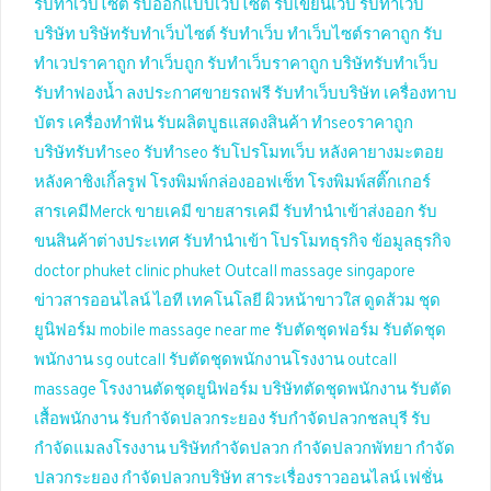
รับทำเว็บไซต์
รับออกแบบเว็บไซต์
รับเขียนเว็บ
รับทำเว็บ
บริษัท
บริษัทรับทำเว็บไซต์
รับทำเว็บ
ทำเว็บไซต์ราคาถูก
รับ
ทำเวปราคาถูก
ทำเว็บถูก
รับทำเว็บราคาถูก
บริษัทรับทำเว็บ
รับทำฟองน้ำ
ลงประกาศขายรถฟรี
รับทำเว็บบริษัท
เครื่องทาบ
บัตร
เครื่องทำฟัน
รับผลิตบูธแสดงสินค้า
ทำseoราคาถูก
บริษัทรับทำseo
รับทำseo
รับโปรโมทเว็บ
หลังคายางมะตอย
หลังคาชิงเกิ้ลรูฟ
โรงพิมพ์กล่องออฟเซ็ท
โรงพิมพ์สติ๊กเกอร์
สารเคมีMerck
ขายเคมี
ขายสารเคมี
รับทำนำเข้าส่งออก
รับ
ขนสินค้าต่างประเทศ
รับทำนำเข้า
โปรโมทธุรกิจ
ข้อมูลธุรกิจ
doctor phuket
clinic phuket
Outcall massage singapore
ข่าวสารออนไลน์
ไอที เทคโนโลยี
ผิวหน้าขาวใส
ดูดส้วม
ชุด
ยูนิฟอร์ม
mobile massage near me
รับตัดชุดฟอร์ม
รับตัดชุด
พนักงาน
sg outcall
รับตัดชุดพนักงานโรงงาน
outcall
massage
โรงงานตัดชุดยูนิฟอร์ม
บริษัทตัดชุดพนักงาน
รับตัด
เสื้อพนักงาน
รับกำจัดปลวกระยอง
รับกำจัดปลวกชลบุรี
รับ
กำจัดแมลงโรงงาน
บริษัทกำจัดปลวก
กำจัดปลวกพัทยา
กำจัด
ปลวกระยอง
กำจัดปลวกบริษัท
สาระเรื่องราวออนไลน์
เฟชั่น