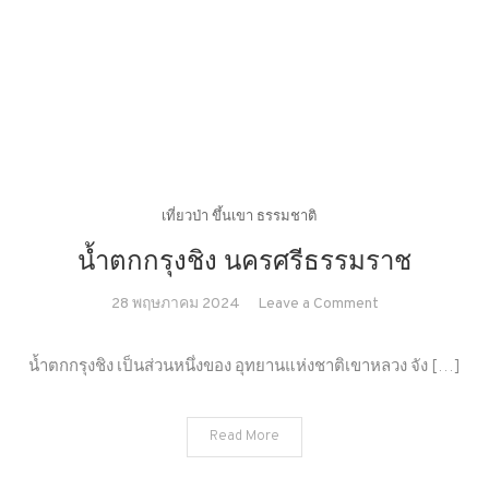
เที่ยวป่า ขึ้นเขา ธรรมชาติ
น้ำตกกรุงชิง นครศรีธรรมราช
on
28 พฤษภาคม 2024
Leave a Comment
น้ำตก
กรุง
น้ำตกกรุงชิง เป็นส่วนหนึ่งของ อุทยานแห่งชาติเขาหลวง จัง […]
ชิง
นครศรีธรรมรา
Read More