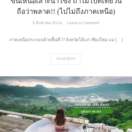
ขึ้นเหนือเลาะน้ำโขง ถ้าไม่ไปที่เที่ยวนี้
ถือว่าพลาด!! (ไปไม่ถึงภาคเหนือ)
on
5 สิงหาคม 2024
Leave a Comment
ขึ้น
เหนือ
ภาคเหนือประกอบด้วยพื้นที่ 17 จังหวัดได้แก่ เชียงใหม่ แม […]
เลาะ
น้ำ
Read More
โขง
ถ้า
ไม่
ไป
ที่
เที่ยว
นี้
ถือว่า
พลาด!!
(ไป