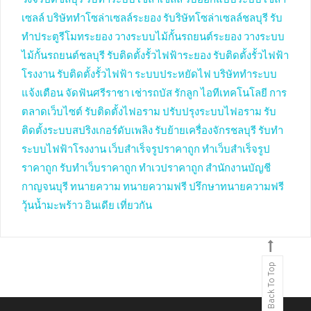
วงจรปิดชลบุรี
รับทำระบบโซล่าเซลล์
รับออกแบบระบบโซล่า
เซลล์
บริษัททำโซล่าเซลล์ระยอง
รับริษัทโซล่าเซลล์ชลบุรี
รับ
ทำประตูรีโมทระยอง
วางระบบไม้กั้นรถยนต์ระยอง
วางระบบ
ไม้กั้นรถยนต์ชลบุรี
รับติดตั้งรั้วไฟฟ้าระยอง
รับติดตั้งรั้วไฟฟ้า
โรงงาน
รับติดตั้งรั้วไฟฟ้า
ระบบประหยัดไฟ
บริษัททำระบบ
แจ้งเตือน
จัดฟันศรีราชา
เช่ารถบัส
รักลูก
ไอทีเทคโนโลยี
การ
ตลาดเว็บไซต์
รับติดตั้งไฟอราม
ปรับปรุงระบบไฟอราม
รับ
ติดตั้งระบบสปริงเกอร์ดับเพลิง
รับย้ายเครื่องจักรชลบุรี
รับทำ
ระบบไฟฟ้าโรงงาน
เว็บสำเร็จรูปราคาถูก
ทำเว็บสำเร็จรูป
ราคาถูก
รับทำเว็บราคาถูก
ทำเวปราคาถูก
สำนักงานบัญชี
กาญจนบุรี
ทนายความ
ทนายความฟรี
ปรึกษาทนายความฟรี
วุ้นน้ำมะพร้าว
อินเดีย
เที่ยวกัน
Back To Top