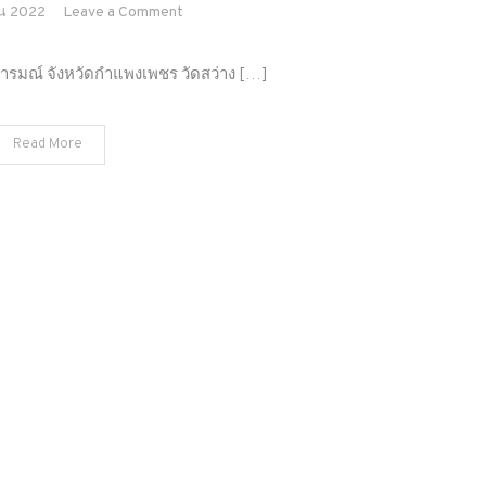
on
น 2022
Leave a Comment
หลวง
พ่อ
อารมณ์ จังหวัดกำแพงเพชร วัดสว่าง […]
อุโมงค์
วัด
Read More
สว่างอารมณ์
จังหวัด
กำแพงเพชร