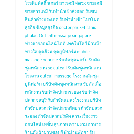
โรงพิมพ์สติ๊กเกอร์
สารเคมีMerck
ขายเคมี
ขายสารเคมี
รับทำนำเข้าส่งออก
รับขน
สินค้าต่างประเทศ
รับทำนำเข้า
โปรโมท
ธุรกิจ
ข้อมูลธุรกิจ
doctor phuket
clinic
phuket
Outcall massage singapore
ข่าวสารออนไลน์
ไอที เทคโนโลยี
ผิวหน้า
ขาวใส
ดูดส้วม
ชุดยูนิฟอร์ม
mobile
massage near me
รับตัดชุดฟอร์ม
รับตัด
ชุดพนักงาน
sg outcall
รับตัดชุดพนักงาน
โรงงาน
outcall massage
โรงงานตัดชุด
ยูนิฟอร์ม
บริษัทตัดชุดพนักงาน
รับตัดเสื้อ
พนักงาน
รับกำจัดปลวกระยอง
รับกำจัด
ปลวกชลบุรี
รับกำจัดแมลงโรงงาน
บริษัท
กำจัดปลวก
กำจัดปลวกพัทยา
กำจัดปลวก
ระยอง
กำจัดปลวกบริษัท
สาระเรื่องราว
ออนไลน์
เฟชั่น สุขภาพ ความงาม
อาหาร
ร้านดัง
ผ้าม่านชลบุรี
ผ้าม่านพัทยา
รับ