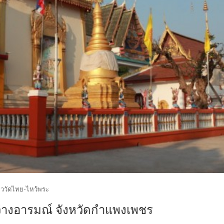
่ยววัดไทย-ไหว้พระ
ว่างอารมณ์ จังหวัดกำแพงเพชร