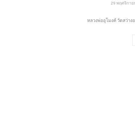
29 พฤศจิกาย
หลวงพ่ออุโมงค์ วัดสว่าง