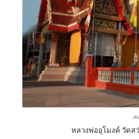
เที
หลวงพ่ออุโมงค์ วัดส