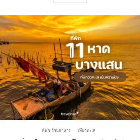
ชลบุรี
คอนเฟิร์ม
ว่า
สวย
ถ่าย
รูป
ดี
แน่นอน
ที่พัก-ร้านอาหาร
เที่ยวทะเล