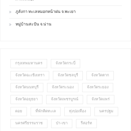
ภูลังกา ทะเลหมอกหน้าฝน จ.พะเยา
หมู่บ้านสะปัน จ.น่าน
กรุงเทพมหานคร
จังหวัดกระบี่
จังหวัดฉะเชิงเทรา
จังหวัดชลบุรี
จังหวัดตาก
จังหวัดนนทบุรี
จังหวัดระนอง
จังหวัดระยอง
จังหวัดอยุธยา
จังหวัดเพชรบูรณ์
จังหวัดแพร่
ดอย
ที่พักติดทะเล
ทุ่งปอเทือง
นครปฐม
นครศรีธรรมราช
ป่า-เขา
รีสอร์ท