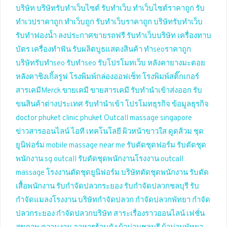
บริษัท
บริษัทรับทำเว็บไซต์
รับทำเว็บ
ทำเว็บไซต์ราคาถูก
รับ
ทำเวปราคาถูก
ทำเว็บถูก
รับทำเว็บราคาถูก
บริษัทรับทำเว็บ
รับทำฟองน้ำ
ลงประกาศขายรถฟรี
รับทำเว็บบริษัท
เครื่องทาบ
บัตร
เครื่องทำฟัน
รับผลิตบูธแสดงสินค้า
ทำseoราคาถูก
บริษัทรับทำseo
รับทำseo
รับโปรโมทเว็บ
หลังคายางมะตอย
หลังคาชิงเกิ้ลรูฟ
โรงพิมพ์กล่องออฟเซ็ท
โรงพิมพ์สติ๊กเกอร์
สารเคมีMerck
ขายเคมี
ขายสารเคมี
รับทำนำเข้าส่งออก
รับ
ขนสินค้าต่างประเทศ
รับทำนำเข้า
โปรโมทธุรกิจ
ข้อมูลธุรกิจ
doctor phuket
clinic phuket
Outcall massage singapore
ข่าวสารออนไลน์
ไอที เทคโนโลยี
ผิวหน้าขาวใส
ดูดส้วม
ชุด
ยูนิฟอร์ม
mobile massage near me
รับตัดชุดฟอร์ม
รับตัดชุด
พนักงาน
sg outcall
รับตัดชุดพนักงานโรงงาน
outcall
massage
โรงงานตัดชุดยูนิฟอร์ม
บริษัทตัดชุดพนักงาน
รับตัด
เสื้อพนักงาน
รับกำจัดปลวกระยอง
รับกำจัดปลวกชลบุรี
รับ
กำจัดแมลงโรงงาน
บริษัทกำจัดปลวก
กำจัดปลวกพัทยา
กำจัด
ปลวกระยอง
กำจัดปลวกบริษัท
สาระเรื่องราวออนไลน์
เฟชั่น