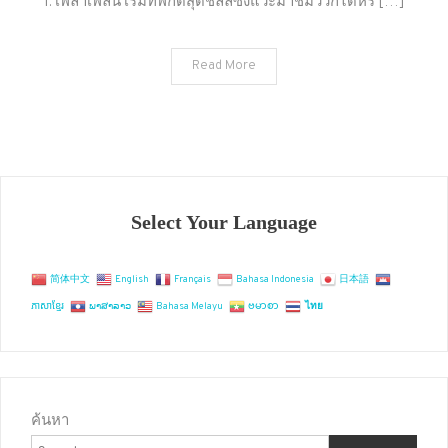
1. เพลาเพลิน เริ่มที่พิกัดสุดชิลล์ซึ่งแวะมาชมวิวก็ได้หร […]
เที่ยว
บุรีรัมย์
Read More
ขับ
รถ
เที่ยว
Select Your Language
简体中文
English
Français
Bahasa Indonesia
日本語
ភាសាខ្មែរ
ພາສາລາວ
Bahasa Melayu
ဗမာစာ
ไทย
ค้นหา