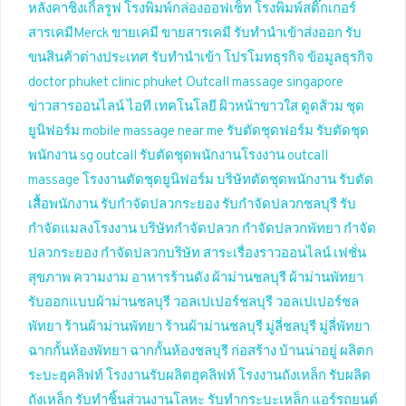
หลังคาชิงเกิ้ลรูฟ
โรงพิมพ์กล่องออฟเซ็ท
โรงพิมพ์สติ๊กเกอร์
สารเคมีMerck
ขายเคมี
ขายสารเคมี
รับทำนำเข้าส่งออก
รับ
ขนสินค้าต่างประเทศ
รับทำนำเข้า
โปรโมทธุรกิจ
ข้อมูลธุรกิจ
doctor phuket
clinic phuket
Outcall massage singapore
ข่าวสารออนไลน์
ไอที เทคโนโลยี
ผิวหน้าขาวใส
ดูดส้วม
ชุด
ยูนิฟอร์ม
mobile massage near me
รับตัดชุดฟอร์ม
รับตัดชุด
พนักงาน
sg outcall
รับตัดชุดพนักงานโรงงาน
outcall
massage
โรงงานตัดชุดยูนิฟอร์ม
บริษัทตัดชุดพนักงาน
รับตัด
เสื้อพนักงาน
รับกำจัดปลวกระยอง
รับกำจัดปลวกชลบุรี
รับ
กำจัดแมลงโรงงาน
บริษัทกำจัดปลวก
กำจัดปลวกพัทยา
กำจัด
ปลวกระยอง
กำจัดปลวกบริษัท
สาระเรื่องราวออนไลน์
เฟชั่น
สุขภาพ ความงาม
อาหารร้านดัง
ผ้าม่านชลบุรี
ผ้าม่านพัทยา
รับออกแบบผ้าม่านชลบุรี
วอลเปเปอร์ชลบุรี
วอลเปเปอร์ชล
พัทยา
ร้านผ้าม่านพัทยา
ร้านผ้าม่านชลบุรี
มู่ลี่ชลบุรี
มู่ลี่พัทยา
ฉากกั้นห้องพัทยา
ฉากกั้นห้องชลบุรี
ก่อสร้าง บ้านน่าอยู่
ผลิตก
ระบะฮุคลิฟท์
โรงงานรับผลิตฮุคลิฟท์
โรงงานถังเหล็ก
รับผลิต
ถังเหล็ก
รับทำชิ้นส่วนงานโลหะ
รับทำกระบะเหล็ก
แอร์รถยนต์