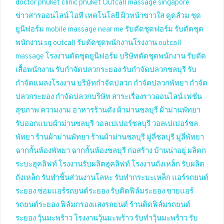
doctor phuket
clinic phuket
Outcall massage singapore
ข่าวสารออนไลน์
ไอที เทคโนโลยี
ผิวหน้าขาวใส
ดูดส้วม
ชุด
ยูนิฟอร์ม
mobile massage near me
รับตัดชุดฟอร์ม
รับตัดชุด
พนักงาน
sg outcall
รับตัดชุดพนักงานโรงงาน
outcall
massage
โรงงานตัดชุดยูนิฟอร์ม
บริษัทตัดชุดพนักงาน
รับตัด
เสื้อพนักงาน
รับกำจัดปลวกระยอง
รับกำจัดปลวกชลบุรี
รับ
กำจัดแมลงโรงงาน
บริษัทกำจัดปลวก
กำจัดปลวกพัทยา
กำจัด
ปลวกระยอง
กำจัดปลวกบริษัท
สาระเรื่องราวออนไลน์
เฟชั่น
สุขภาพ ความงาม
อาหารร้านดัง
ผ้าม่านชลบุรี
ผ้าม่านพัทยา
รับออกแบบผ้าม่านชลบุรี
วอลเปเปอร์ชลบุรี
วอลเปเปอร์ชล
พัทยา
ร้านผ้าม่านพัทยา
ร้านผ้าม่านชลบุรี
มู่ลี่ชลบุรี
มู่ลี่พัทยา
ฉากกั้นห้องพัทยา
ฉากกั้นห้องชลบุรี
ก่อสร้าง บ้านน่าอยู่
ผลิตก
ระบะฮุคลิฟท์
โรงงานรับผลิตฮุคลิฟท์
โรงงานถังเหล็ก
รับผลิต
ถังเหล็ก
รับทำชิ้นส่วนงานโลหะ
รับทำกระบะเหล็ก
แอร์รถยนต์
ระยอง
ซ่อมแอร์รถยนต์ระยอง
รับติดฟิล์มระยอง
ขายแอร์
รถยนต์ระยอง
ฟิล์มกรองแสงรถยนต์
ร้านติดฟิล์มรถยนต์
ระยอง
วุ้นมะพร้าว
โรงงานวุ้นมะพร้าว
รับทำวุ้นมะพร้าว
รับ