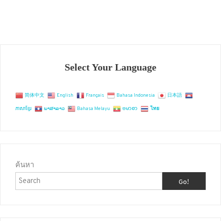
สวย
บรรยากาศ
ดี
จังหวัด
ระยอง
Select Your Language
简体中文
English
Français
Bahasa Indonesia
日本語
ភាសាខ្មែរ
ພາສາລາວ
Bahasa Melayu
ဗမာစာ
ไทย
ค้นหา
Go!