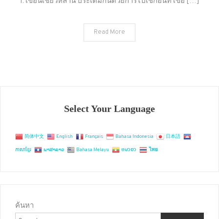
1. เขื่อนเชี่ยวหลาน ประเดิมกันด้วยการไปเช็กอินที่ เขื่อ […]
เที่ยว
สุ
Read More
ราษฯ
โดน
ใจ
ต้อง
ไป
อัพเดท
Select Your Language
简体中文
English
Français
Bahasa Indonesia
日本語
ភាសាខ្មែរ
ພາສາລາວ
Bahasa Melayu
ဗမာစာ
ไทย
ค้นหา