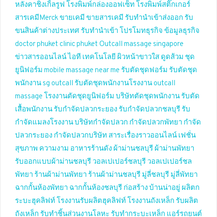
หลังคาชิงเกิ้ลรูฟ
โรงพิมพ์กล่องออฟเซ็ท
โรงพิมพ์สติ๊กเกอร์
สารเคมีMerck
ขายเคมี
ขายสารเคมี
รับทำนำเข้าส่งออก
รับ
ขนสินค้าต่างประเทศ
รับทำนำเข้า
โปรโมทธุรกิจ
ข้อมูลธุรกิจ
doctor phuket
clinic phuket
Outcall massage singapore
ข่าวสารออนไลน์
ไอที เทคโนโลยี
ผิวหน้าขาวใส
ดูดส้วม
ชุด
ยูนิฟอร์ม
mobile massage near me
รับตัดชุดฟอร์ม
รับตัดชุด
พนักงาน
sg outcall
รับตัดชุดพนักงานโรงงาน
outcall
massage
โรงงานตัดชุดยูนิฟอร์ม
บริษัทตัดชุดพนักงาน
รับตัด
เสื้อพนักงาน
รับกำจัดปลวกระยอง
รับกำจัดปลวกชลบุรี
รับ
กำจัดแมลงโรงงาน
บริษัทกำจัดปลวก
กำจัดปลวกพัทยา
กำจัด
ปลวกระยอง
กำจัดปลวกบริษัท
สาระเรื่องราวออนไลน์
เฟชั่น
สุขภาพ ความงาม
อาหารร้านดัง
ผ้าม่านชลบุรี
ผ้าม่านพัทยา
รับออกแบบผ้าม่านชลบุรี
วอลเปเปอร์ชลบุรี
วอลเปเปอร์ชล
พัทยา
ร้านผ้าม่านพัทยา
ร้านผ้าม่านชลบุรี
มู่ลี่ชลบุรี
มู่ลี่พัทยา
ฉากกั้นห้องพัทยา
ฉากกั้นห้องชลบุรี
ก่อสร้าง บ้านน่าอยู่
ผลิตก
ระบะฮุคลิฟท์
โรงงานรับผลิตฮุคลิฟท์
โรงงานถังเหล็ก
รับผลิต
ถังเหล็ก
รับทำชิ้นส่วนงานโลหะ
รับทำกระบะเหล็ก
แอร์รถยนต์