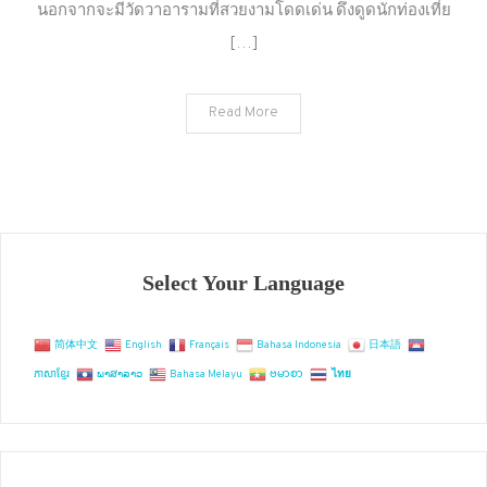
เมือง
นอกจากจะมีวัดวาอารามที่สวยงามโดดเด่น ดึงดูดนักท่องเที่ย
แปดริ้ว
[…]
ห้าม
พลาด
ตลาด
Read More
ของดี
ที่
ฉะเชิงเทรา
!!
Select Your Language
简体中文
English
Français
Bahasa Indonesia
日本語
ភាសាខ្មែរ
ພາສາລາວ
Bahasa Melayu
ဗမာစာ
ไทย