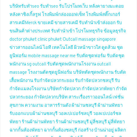
บริษัทรับทำseo
รับทำseo
รับโปรโมทเว็บ
หลังคายางมะตอย
หลังคาชิงเกิ้ลรูฟ
โรงพิมพ์กล่องออฟเซ็ท
โรงพิมพ์สติ๊กเกอร์
สารเคมีMerck
ขายเคมี
ขายสารเคมี
รับทำนำเข้าส่งออก
รับ
ขนสินค้าต่างประเทศ
รับทำนำเข้า
โปรโมทธุรกิจ
ข้อมูลธุรกิจ
doctor phuket
clinic phuket
Outcall massage singapore
ข่าวสารออนไลน์
ไอที เทคโนโลยี
ผิวหน้าขาวใส
ดูดส้วม
ชุด
ยูนิฟอร์ม
mobile massage near me
รับตัดชุดฟอร์ม
รับตัดชุด
พนักงาน
sg outcall
รับตัดชุดพนักงานโรงงาน
outcall
massage
โรงงานตัดชุดยูนิฟอร์ม
บริษัทตัดชุดพนักงาน
รับตัด
เสื้อพนักงาน
รับกำจัดปลวกระยอง
รับกำจัดปลวกชลบุรี
รับ
กำจัดแมลงโรงงาน
บริษัทกำจัดปลวก
กำจัดปลวกพัทยา
กำจัด
ปลวกระยอง
กำจัดปลวกบริษัท
สาระเรื่องราวออนไลน์
เฟชั่น
สุขภาพ ความงาม
อาหารร้านดัง
ผ้าม่านชลบุรี
ผ้าม่านพัทยา
รับออกแบบผ้าม่านชลบุรี
วอลเปเปอร์ชลบุรี
วอลเปเปอร์ชล
พัทยา
ร้านผ้าม่านพัทยา
ร้านผ้าม่านชลบุรี
มู่ลี่ชลบุรี
มู่ลี่พัทยา
ฉากกั้นห้องพัทยา
ฉากกั้นห้องชลบุรี
ก่อสร้าง บ้านน่าอยู่
ผลิตก