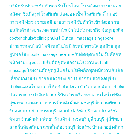
บริษัทรับทำseo
รับทำseo
รับโปรโมทเว็บ
หลังคายางมะตอย
หลังคาชิงเกิ้ลรูฟ
โรงพิมพ์กล่องออฟเซ็ท
โรงพิมพ์สติ๊กเกอร์
สารเคมีMerck
ขายเคมี
ขายสารเคมี
รับทำนำเข้าส่งออก
รับ
ขนสินค้าต่างประเทศ
รับทำนำเข้า
โปรโมทธุรกิจ
ข้อมูลธุรกิจ
doctor phuket
clinic phuket
Outcall massage singapore
ข่าวสารออนไลน์
ไอที เทคโนโลยี
ผิวหน้าขาวใส
ดูดส้วม
ชุด
ยูนิฟอร์ม
mobile massage near me
รับตัดชุดฟอร์ม
รับตัดชุด
พนักงาน
sg outcall
รับตัดชุดพนักงานโรงงาน
outcall
massage
โรงงานตัดชุดยูนิฟอร์ม
บริษัทตัดชุดพนักงาน
รับตัด
เสื้อพนักงาน
รับกำจัดปลวกระยอง
รับกำจัดปลวกชลบุรี
รับ
กำจัดแมลงโรงงาน
บริษัทกำจัดปลวก
กำจัดปลวกพัทยา
กำจัด
ปลวกระยอง
กำจัดปลวกบริษัท
สาระเรื่องราวออนไลน์
เฟชั่น
สุขภาพ ความงาม
อาหารร้านดัง
ผ้าม่านชลบุรี
ผ้าม่านพัทยา
รับออกแบบผ้าม่านชลบุรี
วอลเปเปอร์ชลบุรี
วอลเปเปอร์ชล
พัทยา
ร้านผ้าม่านพัทยา
ร้านผ้าม่านชลบุรี
มู่ลี่ชลบุรี
มู่ลี่พัทยา
ฉากกั้นห้องพัทยา
ฉากกั้นห้องชลบุรี
ก่อสร้าง บ้านน่าอยู่
ผลิตก