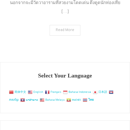
เมือง
นอกจากจะมีวัดวาอารามที่สวยงามโดดเด่น ดึงดูดนักท่องเที่ย
แปดริ้ว
[…]
ห้าม
พลาด
ตลาด
Read More
ของดี
ที่
ฉะเชิงเทรา
!!
Select Your Language
简体中文
English
Français
Bahasa Indonesia
日本語
ភាសាខ្មែរ
ພາສາລາວ
Bahasa Melayu
ဗမာစာ
ไทย