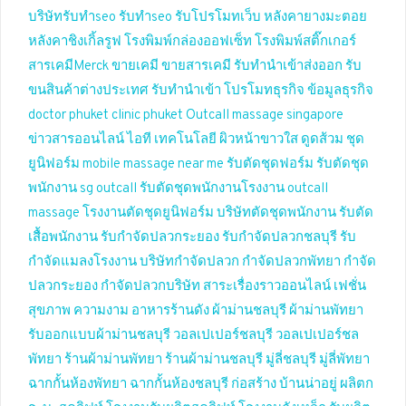
บริษัทรับทำseo
รับทำseo
รับโปรโมทเว็บ
หลังคายางมะตอย
หลังคาชิงเกิ้ลรูฟ
โรงพิมพ์กล่องออฟเซ็ท
โรงพิมพ์สติ๊กเกอร์
สารเคมีMerck
ขายเคมี
ขายสารเคมี
รับทำนำเข้าส่งออก
รับ
ขนสินค้าต่างประเทศ
รับทำนำเข้า
โปรโมทธุรกิจ
ข้อมูลธุรกิจ
doctor phuket
clinic phuket
Outcall massage singapore
ข่าวสารออนไลน์
ไอที เทคโนโลยี
ผิวหน้าขาวใส
ดูดส้วม
ชุด
ยูนิฟอร์ม
mobile massage near me
รับตัดชุดฟอร์ม
รับตัดชุด
พนักงาน
sg outcall
รับตัดชุดพนักงานโรงงาน
outcall
massage
โรงงานตัดชุดยูนิฟอร์ม
บริษัทตัดชุดพนักงาน
รับตัด
เสื้อพนักงาน
รับกำจัดปลวกระยอง
รับกำจัดปลวกชลบุรี
รับ
กำจัดแมลงโรงงาน
บริษัทกำจัดปลวก
กำจัดปลวกพัทยา
กำจัด
ปลวกระยอง
กำจัดปลวกบริษัท
สาระเรื่องราวออนไลน์
เฟชั่น
สุขภาพ ความงาม
อาหารร้านดัง
ผ้าม่านชลบุรี
ผ้าม่านพัทยา
รับออกแบบผ้าม่านชลบุรี
วอลเปเปอร์ชลบุรี
วอลเปเปอร์ชล
พัทยา
ร้านผ้าม่านพัทยา
ร้านผ้าม่านชลบุรี
มู่ลี่ชลบุรี
มู่ลี่พัทยา
ฉากกั้นห้องพัทยา
ฉากกั้นห้องชลบุรี
ก่อสร้าง บ้านน่าอยู่
ผลิตก