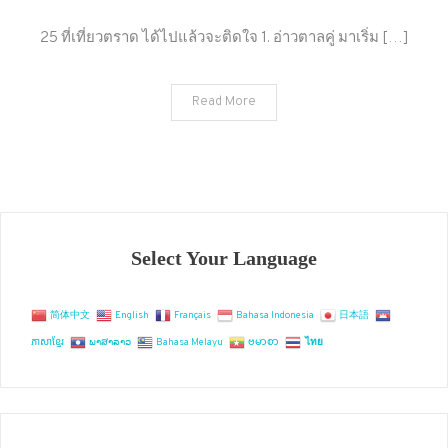
รวม
25
25 ที่เที่ยวตราด ได้ไปแล้วจะติดใจ 1. อ่าวตาลคู่ มาเริ่ม […]
ที่
เที่ยว
Read More
ตราด
ดี
ต่อ
ใจ
สำหรับ
พา
ร่างกาย
Select Your Language
ไป
พัก
简体中文
English
Français
Bahasa Indonesia
日本語
ผ่อน
ភាសាខ្មែរ
ພາສາລາວ
Bahasa Melayu
ဗမာစာ
ไทย
ท่ามกลาง
ธรรมชาติ