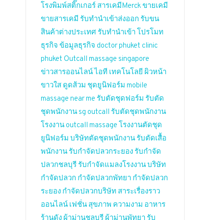
โรงพิมพ์สติ๊กเกอร์
สารเคมีMerck
ขายเคมี
ขายสารเคมี
รับทำนำเข้าส่งออก
รับขน
สินค้าต่างประเทศ
รับทำนำเข้า
โปรโมท
ธุรกิจ
ข้อมูลธุรกิจ
doctor phuket
clinic
phuket
Outcall massage singapore
ข่าวสารออนไลน์
ไอที เทคโนโลยี
ผิวหน้า
ขาวใส
ดูดส้วม
ชุดยูนิฟอร์ม
mobile
massage near me
รับตัดชุดฟอร์ม
รับตัด
ชุดพนักงาน
sg outcall
รับตัดชุดพนักงาน
โรงงาน
outcall massage
โรงงานตัดชุด
ยูนิฟอร์ม
บริษัทตัดชุดพนักงาน
รับตัดเสื้อ
พนักงาน
รับกำจัดปลวกระยอง
รับกำจัด
ปลวกชลบุรี
รับกำจัดแมลงโรงงาน
บริษัท
กำจัดปลวก
กำจัดปลวกพัทยา
กำจัดปลวก
ระยอง
กำจัดปลวกบริษัท
สาระเรื่องราว
ออนไลน์
เฟชั่น สุขภาพ ความงาม
อาหาร
ร้านดัง
ผ้าม่านชลบุรี
ผ้าม่านพัทยา
รับ