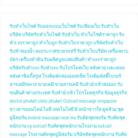
รับทำเว็บไซต์
รับออกแบบเว็บไซต์
รับเขียนเว็บ
รับทำเว็บ
บริษัท
บริษัทรับทำเว็บไซต์
รับทำเว็บ
ทำเว็บไซต์ราคาถูก
รับ
ทำเวปราคาถูก
ทำเว็บถูก
รับทำเว็บราคาถูก
บริษัทรับทำเว็บ
รับทำฟองน้ำ
ลงประกาศขายรถฟรี
รับทำเว็บบริษัท
เครื่องทาบ
บัตร
เครื่องทำฟัน
รับผลิตบูธแสดงสินค้า
ทำseoราคาถูก
บริษัทรับทำseo
รับทำseo
รับโปรโมทเว็บ
หลังคายางมะตอย
หลังคาชิงเกิ้ลรูฟ
โรงพิมพ์กล่องออฟเซ็ท
โรงพิมพ์สติ๊กเกอร์
สารเคมีMerck
ขายเคมี
ขายสารเคมี
รับทำนำเข้าส่งออก
รับ
ขนสินค้าต่างประเทศ
รับทำนำเข้า
โปรโมทธุรกิจ
ข้อมูลธุรกิจ
doctor phuket
clinic phuket
Outcall massage singapore
ข่าวสารออนไลน์
ไอที เทคโนโลยี
ผิวหน้าขาวใส
ดูดส้วม
ชุด
ยูนิฟอร์ม
mobile massage near me
รับตัดชุดฟอร์ม
รับตัดชุด
พนักงาน
sg outcall
รับตัดชุดพนักงานโรงงาน
outcall
massage
โรงงานตัดชุดยูนิฟอร์ม
บริษัทตัดชุดพนักงาน
รับตัด