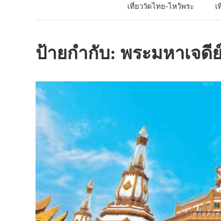
เที่ยววัดไทย-ไหว้พระ
เ
ป้ายกำกับ:
พระมหาเจดีย