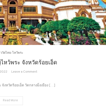
่ยววัดไทย-ไหว้พระ
ญไหว้พระ จังหวัดร้อยเอ็ด
on
 2022
Leave a Comment
ท่อง
เที่ยว
 จังหวัดร้อยเอ็ด วัดกลางมิ่งเมือง […]
ทำบุญ
ไหว้
Read More
พระ