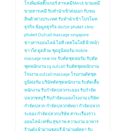
โรงพิมพ์สติ๊กเกอร์
สารเคมีMerck
ขายเคมี
ขายสารเคมี
รับทำนำเข้าส่งออก
รับขน
สินค้าต่างประเทศ
รับทำนำเข้า
โปรโมท
ธุรกิจ
ข้อมูลธุรกิจ
doctor phuket
clinic
phuket
Outcall massage singapore
ข่าวสารออนไลน์
ไอที เทคโนโลยี
ผิวหน้า
ขาวใส
ดูดส้วม
ชุดยูนิฟอร์ม
mobile
massage near me
รับตัดชุดฟอร์ม
รับตัด
ชุดพนักงาน
sg outcall
รับตัดชุดพนักงาน
โรงงาน
outcall massage
โรงงานตัดชุด
ยูนิฟอร์ม
บริษัทตัดชุดพนักงาน
รับตัดเสื้อ
พนักงาน
รับกำจัดปลวกระยอง
รับกำจัด
ปลวกชลบุรี
รับกำจัดแมลงโรงงาน
บริษัท
กำจัดปลวก
กำจัดปลวกพัทยา
กำจัดปลวก
ระยอง
กำจัดปลวกบริษัท
สาระเรื่องราว
ออนไลน์
เฟชั่น สุขภาพ ความงาม
อาหาร
ร้านดัง
ผ้าม่านชลบุรี
ผ้าม่านพัทยา
รับ