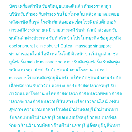
บัตร
เครื่องทำฟัน
รับผลิตบูธแสดงสินค้า
ทำseoราคาถูก
บริษัทรับทำseo
รับทำseo
รับโปรโมทเว็บ
หลังคายางมะตอย
หลังคาชิงเกิ้ลรูฟ
โรงพิมพ์กล่องออฟเซ็ท
โรงพิมพ์สติ๊กเกอร์
สารเคมีMerck
ขายเคมี
ขายสารเคมี
รับทำนำเข้าส่งออก
รับ
ขนสินค้าต่างประเทศ
รับทำนำเข้า
โปรโมทธุรกิจ
ข้อมูลธุรกิจ
doctor phuket
clinic phuket
Outcall massage singapore
ข่าวสารออนไลน์
ไอที เทคโนโลยี
ผิวหน้าขาวใส
ดูดส้วม
ชุด
ยูนิฟอร์ม
mobile massage near me
รับตัดชุดฟอร์ม
รับตัดชุด
พนักงาน
sg outcall
รับตัดชุดพนักงานโรงงาน
outcall
massage
โรงงานตัดชุดยูนิฟอร์ม
บริษัทตัดชุดพนักงาน
รับตัด
เสื้อพนักงาน
รับกำจัดปลวกระยอง
รับกำจัดปลวกชลบุรี
รับ
กำจัดแมลงโรงงาน
บริษัทกำจัดปลวก
กำจัดปลวกพัทยา
กำจัด
ปลวกระยอง
กำจัดปลวกบริษัท
สาระเรื่องราวออนไลน์
เฟชั่น
สุขภาพ ความงาม
อาหารร้านดัง
ผ้าม่านชลบุรี
ผ้าม่านพัทยา
รับออกแบบผ้าม่านชลบุรี
วอลเปเปอร์ชลบุรี
วอลเปเปอร์ชล
พัทยา
ร้านผ้าม่านพัทยา
ร้านผ้าม่านชลบุรี
มู่ลี่ชลบุรี
มู่ลี่พัทยา