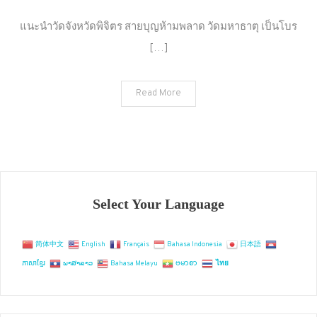
แนะนำ
วัด
แนะนำวัดจังหวัดพิจิตร สายบุญห้ามพลาด วัดมหาธาตุ เป็นโบร
จังหวัด
[…]
พิจิตร
สาย
บุญ
Read More
ห้าม
พลาด
Select Your Language
简体中文
English
Français
Bahasa Indonesia
日本語
ភាសាខ្មែរ
ພາສາລາວ
Bahasa Melayu
ဗမာစာ
ไทย