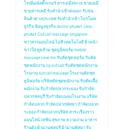
โรงพิมพ์สติ๊กเกอร์
สารเคมีMerck
ขายเคมี
ขายสารเคมี
รับทำนำเข้าส่งออก
รับขน
สินค้าต่างประเทศ
รับทำนำเข้า
โปรโมท
ธุรกิจ
ข้อมูลธุรกิจ
doctor phuket
clinic
phuket
Outcall massage singapore
ข่าวสารออนไลน์
ไอที เทคโนโลยี
ผิวหน้า
ขาวใส
ดูดส้วม
ชุดยูนิฟอร์ม
mobile
massage near me
รับตัดชุดฟอร์ม
รับตัด
ชุดพนักงาน
sg outcall
รับตัดชุดพนักงาน
โรงงาน
outcall massage
โรงงานตัดชุด
ยูนิฟอร์ม
บริษัทตัดชุดพนักงาน
รับตัดเสื้อ
พนักงาน
รับกำจัดปลวกระยอง
รับกำจัด
ปลวกชลบุรี
รับกำจัดแมลงโรงงาน
บริษัท
กำจัดปลวก
กำจัดปลวกพัทยา
กำจัดปลวก
ระยอง
กำจัดปลวกบริษัท
สาระเรื่องราว
ออนไลน์
เฟชั่น สุขภาพ ความงาม
อาหาร
ร้านดัง
ผ้าม่านชลบุรี
ผ้าม่านพัทยา
รับ