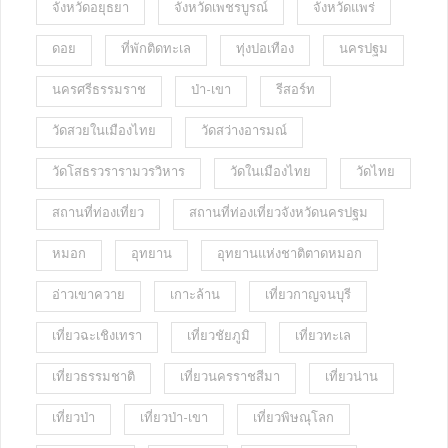
จังหวัดอยุธยา
จังหวัดเพชรบูรณ์
จังหวัดแพร่
ดอย
ที่พักติดทะเล
ทุ่งปอเทือง
นครปฐม
นครศรีธรรมราช
ป่า-เขา
รีสอร์ท
วัดสวยในเมืองไทย
วัดสว่างอารมณ์
วัดโสธรวรารามวรวิหาร
วัดในเมืองไทย
วัดไทย
สถานที่ท่องเที่ยว
สถานที่ท่องเที่ยวจังหวัดนครปฐม
หมอก
อุทยาน
อุทยานแห่งชาติตาดหมอก
อ่าวเขาควาย
เกาะล้าน
เที่ยวกาญจนบุรี
เที่ยวฉะเชิงเทรา
เที่ยวชัยภูมิ
เที่ยวทะเล
เที่ยวธรรมชาติ
เที่ยวนครราชสีมา
เที่ยวน่าน
เที่ยวป่า
เที่ยวป่า-เขา
เที่ยวพิษณุโลก