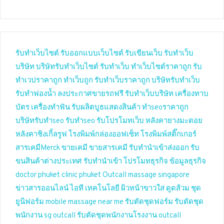
รับทำเว็บไซต์
รับออกแบบเว็บไซต์
รับเขียนเว็บ
รับทำเว็บ
บริษัท
บริษัทรับทำเว็บไซต์
รับทำเว็บ
ทำเว็บไซต์ราคาถูก
รับ
ทำเวปราคาถูก
ทำเว็บถูก
รับทำเว็บราคาถูก
บริษัทรับทำเว็บ
รับทำฟองน้ำ
ลงประกาศขายรถฟรี
รับทำเว็บบริษัท
เครื่องทาบ
บัตร
เครื่องทำฟัน
รับผลิตบูธแสดงสินค้า
ทำseoราคาถูก
บริษัทรับทำseo
รับทำseo
รับโปรโมทเว็บ
หลังคายางมะตอย
หลังคาชิงเกิ้ลรูฟ
โรงพิมพ์กล่องออฟเซ็ท
โรงพิมพ์สติ๊กเกอร์
สารเคมีMerck
ขายเคมี
ขายสารเคมี
รับทำนำเข้าส่งออก
รับ
ขนสินค้าต่างประเทศ
รับทำนำเข้า
โปรโมทธุรกิจ
ข้อมูลธุรกิจ
doctor phuket
clinic phuket
Outcall massage singapore
ข่าวสารออนไลน์
ไอที เทคโนโลยี
ผิวหน้าขาวใส
ดูดส้วม
ชุด
ยูนิฟอร์ม
mobile massage near me
รับตัดชุดฟอร์ม
รับตัดชุด
พนักงาน
sg outcall
รับตัดชุดพนักงานโรงงาน
outcall