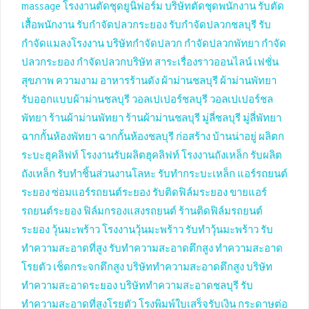
massage
โรงงานตัดชุดยูนิฟอร์ม
บริษัทตัดชุดพนักงาน
รับตัด
เสื้อพนักงาน
รับกำจัดปลวกระยอง
รับกำจัดปลวกชลบุรี
รับ
กำจัดแมลงโรงงาน
บริษัทกำจัดปลวก
กำจัดปลวกพัทยา
กำจัด
ปลวกระยอง
กำจัดปลวกบริษัท
สาระเรื่องราวออนไลน์
เฟชั่น
สุขภาพ ความงาม
อาหารร้านดัง
ผ้าม่านชลบุรี
ผ้าม่านพัทยา
รับออกแบบผ้าม่านชลบุรี
วอลเปเปอร์ชลบุรี
วอลเปเปอร์ชล
พัทยา
ร้านผ้าม่านพัทยา
ร้านผ้าม่านชลบุรี
มู่ลี่ชลบุรี
มู่ลี่พัทยา
ฉากกั้นห้องพัทยา
ฉากกั้นห้องชลบุรี
ก่อสร้าง บ้านน่าอยู่
ผลิตก
ระบะฮุคลิฟท์
โรงงานรับผลิตฮุคลิฟท์
โรงงานถังเหล็ก
รับผลิต
ถังเหล็ก
รับทำชิ้นส่วนงานโลหะ
รับทำกระบะเหล็ก
แอร์รถยนต์
ระยอง
ซ่อมแอร์รถยนต์ระยอง
รับติดฟิล์มระยอง
ขายแอร์
รถยนต์ระยอง
ฟิล์มกรองแสงรถยนต์
ร้านติดฟิล์มรถยนต์
ระยอง
วุ้นมะพร้าว
โรงงานวุ้นมะพร้าว
รับทำวุ้นมะพร้าว
รับ
ทำความสะอาดที่สูง
รับทำความสะอาดตึกสูง
ทำความสะอาด
โรยตัว
เช็ดกระจกตึกสูง
บริษัททำความสะอาดตึกสูง
บริษัท
ทำความสะอาดระยอง
บริษัททำความสะอาดชลบุรี
รับ
ทำความสะอาดที่สูงโรยตัว
โรงพิมพ์ใบเสร็จรับเงิน
กระดาษต่อ