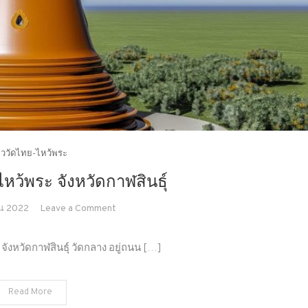
่ยววัดไทย-ไหว้พระ
ไหว้พระ จังหวัดกาฬสินธุ์
on
น 2022
Leave a Comment
เที่ยว
วัด
 จังหวัดกาฬสินธุ์ วัดกลาง อยู่ถนน […]
ทำบุญ
ไหว้
Read More
พระ