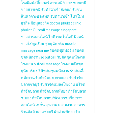
โรงพิมพ์สติ๊กเกอร์
สารเคมีMerck
ขายเคมี
ขายสารเคมี
รับทำนำเข้าส่งออก
รับขน
สินค้าต่างประเทศ
รับทำนำเข้า
โปรโมท
ธุรกิจ
ข้อมูลธุรกิจ
doctor phuket
clinic
phuket
Outcall massage singapore
ข่าวสารออนไลน์
ไอที เทคโนโลยี
ผิวหน้า
ขาวใส
ดูดส้วม
ชุดยูนิฟอร์ม
mobile
massage near me
รับตัดชุดฟอร์ม
รับตัด
ชุดพนักงาน
sg outcall
รับตัดชุดพนักงาน
โรงงาน
outcall massage
โรงงานตัดชุด
ยูนิฟอร์ม
บริษัทตัดชุดพนักงาน
รับตัดเสื้อ
พนักงาน
รับกำจัดปลวกระยอง
รับกำจัด
ปลวกชลบุรี
รับกำจัดแมลงโรงงาน
บริษัท
กำจัดปลวก
กำจัดปลวกพัทยา
กำจัดปลวก
ระยอง
กำจัดปลวกบริษัท
สาระเรื่องราว
ออนไลน์
เฟชั่น สุขภาพ ความงาม
อาหาร
ร้านดัง
ผ้าม่านชลบุรี
ผ้าม่านพัทยา
รับ