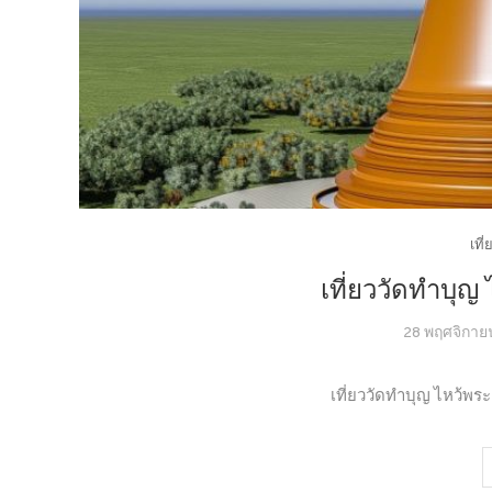
เที
เที่ยววัดทำบุญ 
28 พฤศจิกาย
เที่ยววัดทำบุญ ไหว้พระ