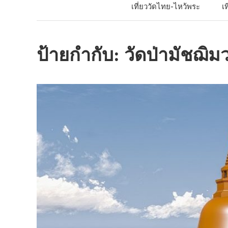
เที่ยววัดไทย-ไหว้พระ
เ
ป้ายกำกับ:
วัดป่ามัชฌิม