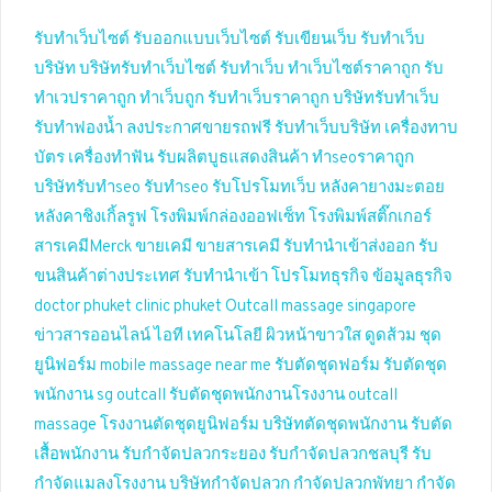
รับทำเว็บไซต์
รับออกแบบเว็บไซต์
รับเขียนเว็บ
รับทำเว็บ
บริษัท
บริษัทรับทำเว็บไซต์
รับทำเว็บ
ทำเว็บไซต์ราคาถูก
รับ
ทำเวปราคาถูก
ทำเว็บถูก
รับทำเว็บราคาถูก
บริษัทรับทำเว็บ
รับทำฟองน้ำ
ลงประกาศขายรถฟรี
รับทำเว็บบริษัท
เครื่องทาบ
บัตร
เครื่องทำฟัน
รับผลิตบูธแสดงสินค้า
ทำseoราคาถูก
บริษัทรับทำseo
รับทำseo
รับโปรโมทเว็บ
หลังคายางมะตอย
หลังคาชิงเกิ้ลรูฟ
โรงพิมพ์กล่องออฟเซ็ท
โรงพิมพ์สติ๊กเกอร์
สารเคมีMerck
ขายเคมี
ขายสารเคมี
รับทำนำเข้าส่งออก
รับ
ขนสินค้าต่างประเทศ
รับทำนำเข้า
โปรโมทธุรกิจ
ข้อมูลธุรกิจ
doctor phuket
clinic phuket
Outcall massage singapore
ข่าวสารออนไลน์
ไอที เทคโนโลยี
ผิวหน้าขาวใส
ดูดส้วม
ชุด
ยูนิฟอร์ม
mobile massage near me
รับตัดชุดฟอร์ม
รับตัดชุด
พนักงาน
sg outcall
รับตัดชุดพนักงานโรงงาน
outcall
massage
โรงงานตัดชุดยูนิฟอร์ม
บริษัทตัดชุดพนักงาน
รับตัด
เสื้อพนักงาน
รับกำจัดปลวกระยอง
รับกำจัดปลวกชลบุรี
รับ
กำจัดแมลงโรงงาน
บริษัทกำจัดปลวก
กำจัดปลวกพัทยา
กำจัด