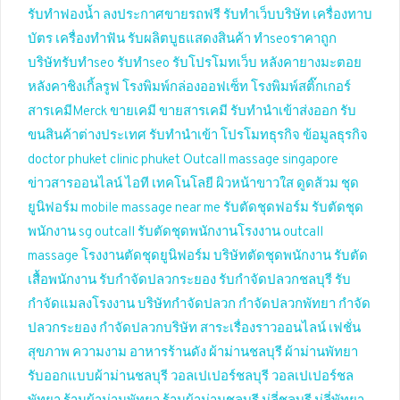
รับทำฟองน้ำ
ลงประกาศขายรถฟรี
รับทำเว็บบริษัท
เครื่องทาบ
บัตร
เครื่องทำฟัน
รับผลิตบูธแสดงสินค้า
ทำseoราคาถูก
บริษัทรับทำseo
รับทำseo
รับโปรโมทเว็บ
หลังคายางมะตอย
หลังคาชิงเกิ้ลรูฟ
โรงพิมพ์กล่องออฟเซ็ท
โรงพิมพ์สติ๊กเกอร์
สารเคมีMerck
ขายเคมี
ขายสารเคมี
รับทำนำเข้าส่งออก
รับ
ขนสินค้าต่างประเทศ
รับทำนำเข้า
โปรโมทธุรกิจ
ข้อมูลธุรกิจ
doctor phuket
clinic phuket
Outcall massage singapore
ข่าวสารออนไลน์
ไอที เทคโนโลยี
ผิวหน้าขาวใส
ดูดส้วม
ชุด
ยูนิฟอร์ม
mobile massage near me
รับตัดชุดฟอร์ม
รับตัดชุด
พนักงาน
sg outcall
รับตัดชุดพนักงานโรงงาน
outcall
massage
โรงงานตัดชุดยูนิฟอร์ม
บริษัทตัดชุดพนักงาน
รับตัด
เสื้อพนักงาน
รับกำจัดปลวกระยอง
รับกำจัดปลวกชลบุรี
รับ
กำจัดแมลงโรงงาน
บริษัทกำจัดปลวก
กำจัดปลวกพัทยา
กำจัด
ปลวกระยอง
กำจัดปลวกบริษัท
สาระเรื่องราวออนไลน์
เฟชั่น
สุขภาพ ความงาม
อาหารร้านดัง
ผ้าม่านชลบุรี
ผ้าม่านพัทยา
รับออกแบบผ้าม่านชลบุรี
วอลเปเปอร์ชลบุรี
วอลเปเปอร์ชล