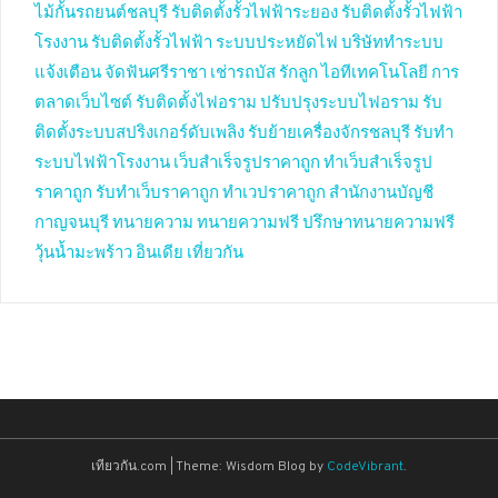
ไม้กั้นรถยนต์ชลบุรี
รับติดตั้งรั้วไฟฟ้าระยอง
รับติดตั้งรั้วไฟฟ้า
โรงงาน
รับติดตั้งรั้วไฟฟ้า
ระบบประหยัดไฟ
บริษัททำระบบ
แจ้งเตือน
จัดฟันศรีราชา
เช่ารถบัส
รักลูก
ไอทีเทคโนโลยี
การ
ตลาดเว็บไซต์
รับติดตั้งไฟอราม
ปรับปรุงระบบไฟอราม
รับ
ติดตั้งระบบสปริงเกอร์ดับเพลิง
รับย้ายเครื่องจักรชลบุรี
รับทำ
ระบบไฟฟ้าโรงงาน
เว็บสำเร็จรูปราคาถูก
ทำเว็บสำเร็จรูป
ราคาถูก
รับทำเว็บราคาถูก
ทำเวปราคาถูก
สำนักงานบัญชี
กาญจนบุรี
ทนายความ
ทนายความฟรี
ปรึกษาทนายความฟรี
วุ้นน้ำมะพร้าว
อินเดีย
เที่ยวกัน
เทียวกัน.com
|
Theme: Wisdom Blog by
CodeVibrant
.