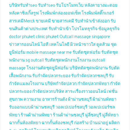
บริษัทรับทำseo
รับทำseo
รับโปรโมทเว็บ
หลังคายางมะตอย
หลังคาชิงเกิ้ลรูฟ
โรงพิมพ์กล่องออฟเซ็ท
โรงพิมพ์สติ๊กเกอร์
สารเคมีMerck
ขายเคมี
ขายสารเคมี
รับทำนำเข้าส่งออก
รับ
ขนสินค้าต่างประเทศ
รับทำนำเข้า
โปรโมทธุรกิจ
ข้อมูลธุรกิจ
doctor phuket
clinic phuket
Outcall massage singapore
ข่าวสารออนไลน์
ไอที เทคโนโลยี
ผิวหน้าขาวใส
ดูดส้วม
ชุด
ยูนิฟอร์ม
mobile massage near me
รับตัดชุดฟอร์ม
รับตัดชุด
พนักงาน
sg outcall
รับตัดชุดพนักงานโรงงาน
outcall
massage
โรงงานตัดชุดยูนิฟอร์ม
บริษัทตัดชุดพนักงาน
รับตัด
เสื้อพนักงาน
รับกำจัดปลวกระยอง
รับกำจัดปลวกชลบุรี
รับ
กำจัดแมลงโรงงาน
บริษัทกำจัดปลวก
กำจัดปลวกพัทยา
กำจัด
ปลวกระยอง
กำจัดปลวกบริษัท
สาระเรื่องราวออนไลน์
เฟชั่น
สุขภาพ ความงาม
อาหารร้านดัง
ผ้าม่านชลบุรี
ผ้าม่านพัทยา
รับออกแบบผ้าม่านชลบุรี
วอลเปเปอร์ชลบุรี
วอลเปเปอร์ชล
พัทยา
ร้านผ้าม่านพัทยา
ร้านผ้าม่านชลบุรี
มู่ลี่ชลบุรี
มู่ลี่พัทยา
ฉากกั้นห้องพัทยา
ฉากกั้นห้องชลบุรี
ก่อสร้าง บ้านน่าอยู่
ผลิตก