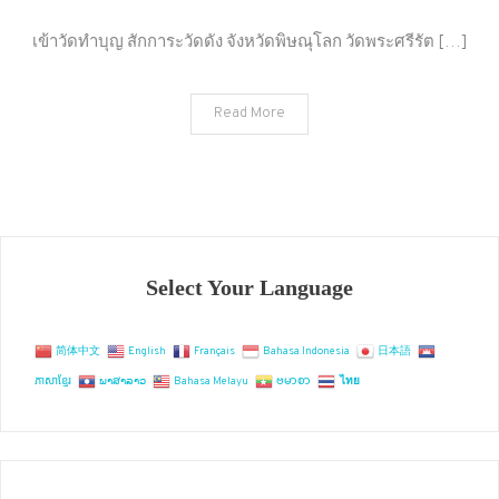
เข้า
วัด
เข้าวัดทำบุญ สักการะวัดดัง จังหวัดพิษณุโลก วัดพระศรีรัต […]
ทำบุญ
สัก
Read More
กา
ระ
วัด
ดัง
จังหวัด
พิษณุโลก
Select Your Language
简体中文
English
Français
Bahasa Indonesia
日本語
ភាសាខ្មែរ
ພາສາລາວ
Bahasa Melayu
ဗမာစာ
ไทย