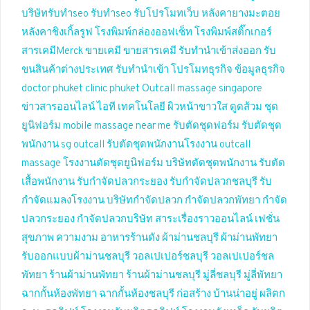
บริษัทรับทำseo
รับทำseo
รับโปรโมทเว็บ
หลังคายางมะตอย
หลังคาชิงเกิ้ลรูฟ
โรงพิมพ์กล่องออฟเซ็ท
โรงพิมพ์สติ๊กเกอร์
สารเคมีMerck
ขายเคมี
ขายสารเคมี
รับทำนำเข้าส่งออก
รับ
ขนสินค้าต่างประเทศ
รับทำนำเข้า
โปรโมทธุรกิจ
ข้อมูลธุรกิจ
doctor phuket
clinic phuket
Outcall massage singapore
ข่าวสารออนไลน์
ไอที เทคโนโลยี
ผิวหน้าขาวใส
ดูดส้วม
ชุด
ยูนิฟอร์ม
mobile massage near me
รับตัดชุดฟอร์ม
รับตัดชุด
พนักงาน
sg outcall
รับตัดชุดพนักงานโรงงาน
outcall
massage
โรงงานตัดชุดยูนิฟอร์ม
บริษัทตัดชุดพนักงาน
รับตัด
เสื้อพนักงาน
รับกำจัดปลวกระยอง
รับกำจัดปลวกชลบุรี
รับ
กำจัดแมลงโรงงาน
บริษัทกำจัดปลวก
กำจัดปลวกพัทยา
กำจัด
ปลวกระยอง
กำจัดปลวกบริษัท
สาระเรื่องราวออนไลน์
เฟชั่น
สุขภาพ ความงาม
อาหารร้านดัง
ผ้าม่านชลบุรี
ผ้าม่านพัทยา
รับออกแบบผ้าม่านชลบุรี
วอลเปเปอร์ชลบุรี
วอลเปเปอร์ชล
พัทยา
ร้านผ้าม่านพัทยา
ร้านผ้าม่านชลบุรี
มู่ลี่ชลบุรี
มู่ลี่พัทยา
ฉากกั้นห้องพัทยา
ฉากกั้นห้องชลบุรี
ก่อสร้าง บ้านน่าอยู่
ผลิตก