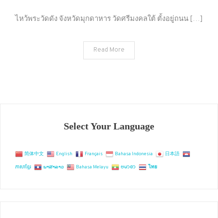
ไหว้
พระ
ไหว้พระวัดดัง จังหวัดมุกดาหาร วัดศรีมงคลใต้ ตั้งอยู่ถนน […]
วัด
ดัง
Read More
จังหวัด
มุกดาหาร
Select Your Language
简体中文
English
Français
Bahasa Indonesia
日本語
ភាសាខ្មែរ
ພາສາລາວ
Bahasa Melayu
ဗမာစာ
ไทย