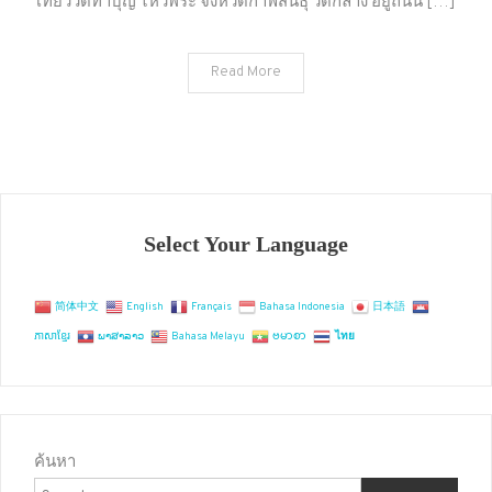
เที่ยววัดทำบุญ ไหว้พระ จังหวัดกาฬสินธุ์ วัดกลาง อยู่ถนน […]
ทำบุญ
ไหว้
Read More
พระ
จังหวัด
กาฬสินธุ์
Select Your Language
简体中文
English
Français
Bahasa Indonesia
日本語
ភាសាខ្មែរ
ພາສາລາວ
Bahasa Melayu
ဗမာစာ
ไทย
ค้นหา