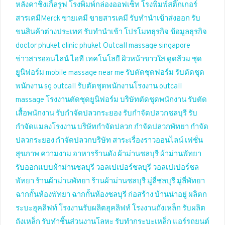
หลังคาชิงเกิ้ลรูฟ
โรงพิมพ์กล่องออฟเซ็ท
โรงพิมพ์สติ๊กเกอร์
สารเคมีMerck
ขายเคมี
ขายสารเคมี
รับทำนำเข้าส่งออก
รับ
ขนสินค้าต่างประเทศ
รับทำนำเข้า
โปรโมทธุรกิจ
ข้อมูลธุรกิจ
doctor phuket
clinic phuket
Outcall massage singapore
ข่าวสารออนไลน์
ไอที เทคโนโลยี
ผิวหน้าขาวใส
ดูดส้วม
ชุด
ยูนิฟอร์ม
mobile massage near me
รับตัดชุดฟอร์ม
รับตัดชุด
พนักงาน
sg outcall
รับตัดชุดพนักงานโรงงาน
outcall
massage
โรงงานตัดชุดยูนิฟอร์ม
บริษัทตัดชุดพนักงาน
รับตัด
เสื้อพนักงาน
รับกำจัดปลวกระยอง
รับกำจัดปลวกชลบุรี
รับ
กำจัดแมลงโรงงาน
บริษัทกำจัดปลวก
กำจัดปลวกพัทยา
กำจัด
ปลวกระยอง
กำจัดปลวกบริษัท
สาระเรื่องราวออนไลน์
เฟชั่น
สุขภาพ ความงาม
อาหารร้านดัง
ผ้าม่านชลบุรี
ผ้าม่านพัทยา
รับออกแบบผ้าม่านชลบุรี
วอลเปเปอร์ชลบุรี
วอลเปเปอร์ชล
พัทยา
ร้านผ้าม่านพัทยา
ร้านผ้าม่านชลบุรี
มู่ลี่ชลบุรี
มู่ลี่พัทยา
ฉากกั้นห้องพัทยา
ฉากกั้นห้องชลบุรี
ก่อสร้าง บ้านน่าอยู่
ผลิตก
ระบะฮุคลิฟท์
โรงงานรับผลิตฮุคลิฟท์
โรงงานถังเหล็ก
รับผลิต
ถังเหล็ก
รับทำชิ้นส่วนงานโลหะ
รับทำกระบะเหล็ก
แอร์รถยนต์