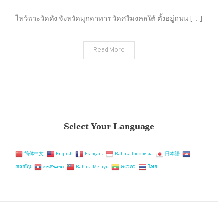
ไหว้
พระ
ไหว้พระวัดดัง จังหวัดมุกดาหาร วัดศรีมงคลใต้ ตั้งอยู่ถนน […]
วัด
ดัง
Read More
จังหวัด
มุกดาหาร
Select Your Language
简体中文
English
Français
Bahasa Indonesia
日本語
ភាសាខ្មែរ
ພາສາລາວ
Bahasa Melayu
ဗမာစာ
ไทย