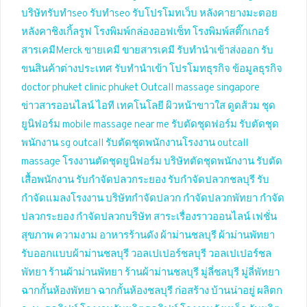
บริษัทรับทำseo
รับทำseo
รับโปรโมทเว็บ
หลังคายางมะตอย
หลังคาชิงเกิ้ลรูฟ
โรงพิมพ์กล่องออฟเซ็ท
โรงพิมพ์สติ๊กเกอร์
สารเคมีMerck
ขายเคมี
ขายสารเคมี
รับทำนำเข้าส่งออก
รับ
ขนสินค้าต่างประเทศ
รับทำนำเข้า
โปรโมทธุรกิจ
ข้อมูลธุรกิจ
doctor phuket
clinic phuket
Outcall massage singapore
ข่าวสารออนไลน์
ไอที เทคโนโลยี
ผิวหน้าขาวใส
ดูดส้วม
ชุด
ยูนิฟอร์ม
mobile massage near me
รับตัดชุดฟอร์ม
รับตัดชุด
พนักงาน
sg outcall
รับตัดชุดพนักงานโรงงาน
outcall
massage
โรงงานตัดชุดยูนิฟอร์ม
บริษัทตัดชุดพนักงาน
รับตัด
เสื้อพนักงาน
รับกำจัดปลวกระยอง
รับกำจัดปลวกชลบุรี
รับ
กำจัดแมลงโรงงาน
บริษัทกำจัดปลวก
กำจัดปลวกพัทยา
กำจัด
ปลวกระยอง
กำจัดปลวกบริษัท
สาระเรื่องราวออนไลน์
เฟชั่น
สุขภาพ ความงาม
อาหารร้านดัง
ผ้าม่านชลบุรี
ผ้าม่านพัทยา
รับออกแบบผ้าม่านชลบุรี
วอลเปเปอร์ชลบุรี
วอลเปเปอร์ชล
พัทยา
ร้านผ้าม่านพัทยา
ร้านผ้าม่านชลบุรี
มู่ลี่ชลบุรี
มู่ลี่พัทยา
ฉากกั้นห้องพัทยา
ฉากกั้นห้องชลบุรี
ก่อสร้าง บ้านน่าอยู่
ผลิตก