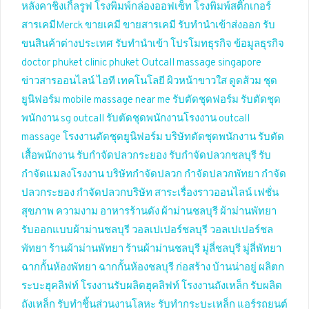
หลังคาชิงเกิ้ลรูฟ
โรงพิมพ์กล่องออฟเซ็ท
โรงพิมพ์สติ๊กเกอร์
สารเคมีMerck
ขายเคมี
ขายสารเคมี
รับทำนำเข้าส่งออก
รับ
ขนสินค้าต่างประเทศ
รับทำนำเข้า
โปรโมทธุรกิจ
ข้อมูลธุรกิจ
doctor phuket
clinic phuket
Outcall massage singapore
ข่าวสารออนไลน์
ไอที เทคโนโลยี
ผิวหน้าขาวใส
ดูดส้วม
ชุด
ยูนิฟอร์ม
mobile massage near me
รับตัดชุดฟอร์ม
รับตัดชุด
พนักงาน
sg outcall
รับตัดชุดพนักงานโรงงาน
outcall
massage
โรงงานตัดชุดยูนิฟอร์ม
บริษัทตัดชุดพนักงาน
รับตัด
เสื้อพนักงาน
รับกำจัดปลวกระยอง
รับกำจัดปลวกชลบุรี
รับ
กำจัดแมลงโรงงาน
บริษัทกำจัดปลวก
กำจัดปลวกพัทยา
กำจัด
ปลวกระยอง
กำจัดปลวกบริษัท
สาระเรื่องราวออนไลน์
เฟชั่น
สุขภาพ ความงาม
อาหารร้านดัง
ผ้าม่านชลบุรี
ผ้าม่านพัทยา
รับออกแบบผ้าม่านชลบุรี
วอลเปเปอร์ชลบุรี
วอลเปเปอร์ชล
พัทยา
ร้านผ้าม่านพัทยา
ร้านผ้าม่านชลบุรี
มู่ลี่ชลบุรี
มู่ลี่พัทยา
ฉากกั้นห้องพัทยา
ฉากกั้นห้องชลบุรี
ก่อสร้าง บ้านน่าอยู่
ผลิตก
ระบะฮุคลิฟท์
โรงงานรับผลิตฮุคลิฟท์
โรงงานถังเหล็ก
รับผลิต
ถังเหล็ก
รับทำชิ้นส่วนงานโลหะ
รับทำกระบะเหล็ก
แอร์รถยนต์