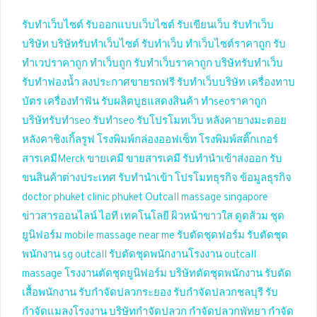
รับทำเว็บไซต์
รับออกแบบเว็บไซต์
รับเขียนเว็บ
รับทำเว็บ
บริษัท
บริษัทรับทำเว็บไซต์
รับทำเว็บ
ทำเว็บไซต์ราคาถูก
รับ
ทำเวปราคาถูก
ทำเว็บถูก
รับทำเว็บราคาถูก
บริษัทรับทำเว็บ
รับทำฟองน้ำ
ลงประกาศขายรถฟรี
รับทำเว็บบริษัท
เครื่องทาบ
บัตร
เครื่องทำฟัน
รับผลิตบูธแสดงสินค้า
ทำseoราคาถูก
บริษัทรับทำseo
รับทำseo
รับโปรโมทเว็บ
หลังคายางมะตอย
หลังคาชิงเกิ้ลรูฟ
โรงพิมพ์กล่องออฟเซ็ท
โรงพิมพ์สติ๊กเกอร์
สารเคมีMerck
ขายเคมี
ขายสารเคมี
รับทำนำเข้าส่งออก
รับ
ขนสินค้าต่างประเทศ
รับทำนำเข้า
โปรโมทธุรกิจ
ข้อมูลธุรกิจ
doctor phuket
clinic phuket
Outcall massage singapore
ข่าวสารออนไลน์
ไอที เทคโนโลยี
ผิวหน้าขาวใส
ดูดส้วม
ชุด
ยูนิฟอร์ม
mobile massage near me
รับตัดชุดฟอร์ม
รับตัดชุด
พนักงาน
sg outcall
รับตัดชุดพนักงานโรงงาน
outcall
massage
โรงงานตัดชุดยูนิฟอร์ม
บริษัทตัดชุดพนักงาน
รับตัด
เสื้อพนักงาน
รับกำจัดปลวกระยอง
รับกำจัดปลวกชลบุรี
รับ
กำจัดแมลงโรงงาน
บริษัทกำจัดปลวก
กำจัดปลวกพัทยา
กำจัด