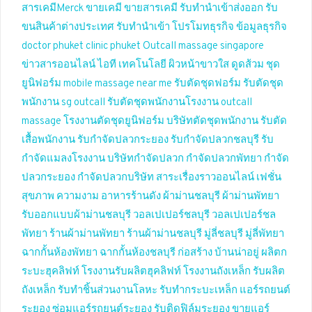
สารเคมีMerck
ขายเคมี
ขายสารเคมี
รับทำนำเข้าส่งออก
รับ
ขนสินค้าต่างประเทศ
รับทำนำเข้า
โปรโมทธุรกิจ
ข้อมูลธุรกิจ
doctor phuket
clinic phuket
Outcall massage singapore
ข่าวสารออนไลน์
ไอที เทคโนโลยี
ผิวหน้าขาวใส
ดูดส้วม
ชุด
ยูนิฟอร์ม
mobile massage near me
รับตัดชุดฟอร์ม
รับตัดชุด
พนักงาน
sg outcall
รับตัดชุดพนักงานโรงงาน
outcall
massage
โรงงานตัดชุดยูนิฟอร์ม
บริษัทตัดชุดพนักงาน
รับตัด
เสื้อพนักงาน
รับกำจัดปลวกระยอง
รับกำจัดปลวกชลบุรี
รับ
กำจัดแมลงโรงงาน
บริษัทกำจัดปลวก
กำจัดปลวกพัทยา
กำจัด
ปลวกระยอง
กำจัดปลวกบริษัท
สาระเรื่องราวออนไลน์
เฟชั่น
สุขภาพ ความงาม
อาหารร้านดัง
ผ้าม่านชลบุรี
ผ้าม่านพัทยา
รับออกแบบผ้าม่านชลบุรี
วอลเปเปอร์ชลบุรี
วอลเปเปอร์ชล
พัทยา
ร้านผ้าม่านพัทยา
ร้านผ้าม่านชลบุรี
มู่ลี่ชลบุรี
มู่ลี่พัทยา
ฉากกั้นห้องพัทยา
ฉากกั้นห้องชลบุรี
ก่อสร้าง บ้านน่าอยู่
ผลิตก
ระบะฮุคลิฟท์
โรงงานรับผลิตฮุคลิฟท์
โรงงานถังเหล็ก
รับผลิต
ถังเหล็ก
รับทำชิ้นส่วนงานโลหะ
รับทำกระบะเหล็ก
แอร์รถยนต์
ระยอง
ซ่อมแอร์รถยนต์ระยอง
รับติดฟิล์มระยอง
ขายแอร์