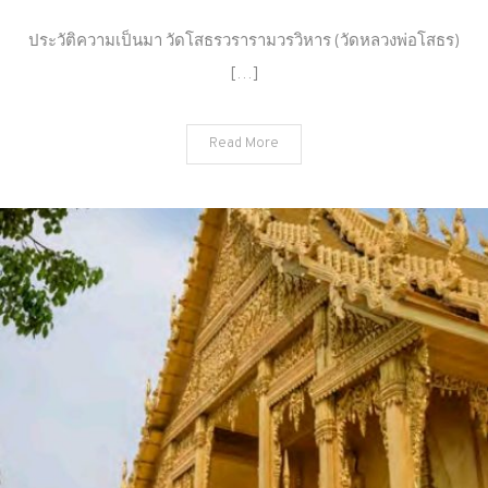
เที่ยว
ฉะเชิงเทรา
ประวัติความเป็นมา วัดโสธรวรารามวรวิหาร (วัดหลวงพ่อโสธร)
วัด
[…]
โส
ธร
ว
Read More
รา
ราม
วรวิหาร