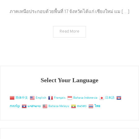
ขึ้น
เหนือ
ภาคเหนือประกอบด้วยพื้นที่ 17 จังหวัดได้แก่ เชียงใหม่ แม […]
เลาะ
น้ำ
Read More
โขง
ถ้า
ไม่
ไป
ที่
เที่ยว
นี้
Select Your Language
ถือว่า
พลาด!!
简体中文
English
Français
Bahasa Indonesia
日本語
(ไป
ភាសាខ្មែរ
ພາສາລາວ
Bahasa Melayu
ဗမာစာ
ไทย
ไม่
ถึง
ภาค
เหนือ)