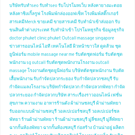
บริษัทรับทำseo
รับทำseo
รับโปรโมทเว็บ
หลังคายางมะตอย
หลังคาชิงเกิ้ลรูฟ
โรงพิมพ์กล่องออฟเซ็ท
โรงพิมพ์สติ๊กเกอร์
สารเคมีMerck
ขายเคมี
ขายสารเคมี
รับทำนำเข้าส่งออก
รับ
ขนสินค้าต่างประเทศ
รับทำนำเข้า
โปรโมทธุรกิจ
ข้อมูลธุรกิจ
doctor phuket
clinic phuket
Outcall massage singapore
ข่าวสารออนไลน์
ไอที เทคโนโลยี
ผิวหน้าขาวใส
ดูดส้วม
ชุด
ยูนิฟอร์ม
mobile massage near me
รับตัดชุดฟอร์ม
รับตัดชุด
พนักงาน
sg outcall
รับตัดชุดพนักงานโรงงาน
outcall
massage
โรงงานตัดชุดยูนิฟอร์ม
บริษัทตัดชุดพนักงาน
รับตัด
เสื้อพนักงาน
รับกำจัดปลวกระยอง
รับกำจัดปลวกชลบุรี
รับ
กำจัดแมลงโรงงาน
บริษัทกำจัดปลวก
กำจัดปลวกพัทยา
กำจัด
ปลวกระยอง
กำจัดปลวกบริษัท
สาระเรื่องราวออนไลน์
เฟชั่น
สุขภาพ ความงาม
อาหารร้านดัง
ผ้าม่านชลบุรี
ผ้าม่านพัทยา
รับออกแบบผ้าม่านชลบุรี
วอลเปเปอร์ชลบุรี
วอลเปเปอร์ชล
พัทยา
ร้านผ้าม่านพัทยา
ร้านผ้าม่านชลบุรี
มู่ลี่ชลบุรี
มู่ลี่พัทยา
ฉากกั้นห้องพัทยา
ฉากกั้นห้องชลบุรี
ก่อสร้าง บ้านน่าอยู่
ผลิตก