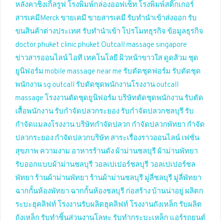
หลังคาชิงเกิ้ลรูฟ
โรงพิมพ์กล่องออฟเซ็ท
โรงพิมพ์สติ๊กเกอร์
สารเคมีMerck
ขายเคมี
ขายสารเคมี
รับทำนำเข้าส่งออก
รับ
ขนสินค้าต่างประเทศ
รับทำนำเข้า
โปรโมทธุรกิจ
ข้อมูลธุรกิจ
doctor phuket
clinic phuket
Outcall massage singapore
ข่าวสารออนไลน์
ไอที เทคโนโลยี
ผิวหน้าขาวใส
ดูดส้วม
ชุด
ยูนิฟอร์ม
mobile massage near me
รับตัดชุดฟอร์ม
รับตัดชุด
พนักงาน
sg outcall
รับตัดชุดพนักงานโรงงาน
outcall
massage
โรงงานตัดชุดยูนิฟอร์ม
บริษัทตัดชุดพนักงาน
รับตัด
เสื้อพนักงาน
รับกำจัดปลวกระยอง
รับกำจัดปลวกชลบุรี
รับ
กำจัดแมลงโรงงาน
บริษัทกำจัดปลวก
กำจัดปลวกพัทยา
กำจัด
ปลวกระยอง
กำจัดปลวกบริษัท
สาระเรื่องราวออนไลน์
เฟชั่น
สุขภาพ ความงาม
อาหารร้านดัง
ผ้าม่านชลบุรี
ผ้าม่านพัทยา
รับออกแบบผ้าม่านชลบุรี
วอลเปเปอร์ชลบุรี
วอลเปเปอร์ชล
พัทยา
ร้านผ้าม่านพัทยา
ร้านผ้าม่านชลบุรี
มู่ลี่ชลบุรี
มู่ลี่พัทยา
ฉากกั้นห้องพัทยา
ฉากกั้นห้องชลบุรี
ก่อสร้าง บ้านน่าอยู่
ผลิตก
ระบะฮุคลิฟท์
โรงงานรับผลิตฮุคลิฟท์
โรงงานถังเหล็ก
รับผลิต
ถังเหล็ก
รับทำชิ้นส่วนงานโลหะ
รับทำกระบะเหล็ก
แอร์รถยนต์