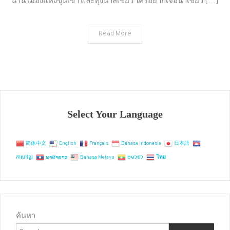
น่าน เมืองแห่งขุนเขา และทุ่งนาสีเขียว ใครอยากเจอนาเขียว […]
ทุ่ง
นา
Read More
อำเภอ
ปัว
น่าน
Select Your Language
简体中文
English
Français
Bahasa Indonesia
日本語
ភាសាខ្មែរ
ພາສາລາວ
Bahasa Melayu
ဗမာစာ
ไทย
ค้นหา