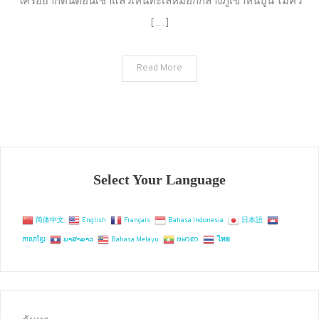
ใครอยากตื่นตอนเช้าแล้วเห็นทะเลหมอกกลางภูเขาหินปูน ไม่คว
ช
[…]
ประภา
เขา
สก
Read More
สุราษฎร์ธานี
Select Your Language
简体中文
English
Français
Bahasa Indonesia
日本語
ភាសាខ្មែរ
ພາສາລາວ
Bahasa Melayu
ဗမာစာ
ไทย