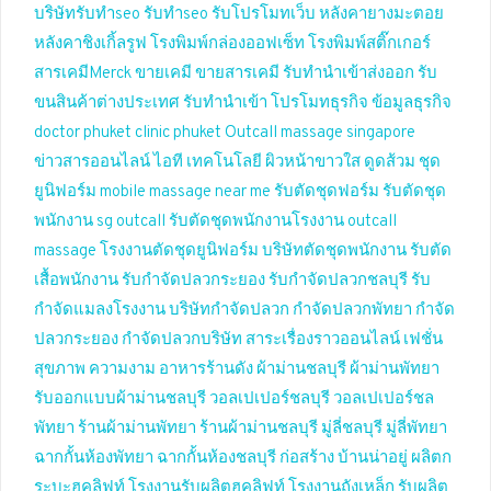
บริษัทรับทำseo
รับทำseo
รับโปรโมทเว็บ
หลังคายางมะตอย
หลังคาชิงเกิ้ลรูฟ
โรงพิมพ์กล่องออฟเซ็ท
โรงพิมพ์สติ๊กเกอร์
สารเคมีMerck
ขายเคมี
ขายสารเคมี
รับทำนำเข้าส่งออก
รับ
ขนสินค้าต่างประเทศ
รับทำนำเข้า
โปรโมทธุรกิจ
ข้อมูลธุรกิจ
doctor phuket
clinic phuket
Outcall massage singapore
ข่าวสารออนไลน์
ไอที เทคโนโลยี
ผิวหน้าขาวใส
ดูดส้วม
ชุด
ยูนิฟอร์ม
mobile massage near me
รับตัดชุดฟอร์ม
รับตัดชุด
พนักงาน
sg outcall
รับตัดชุดพนักงานโรงงาน
outcall
massage
โรงงานตัดชุดยูนิฟอร์ม
บริษัทตัดชุดพนักงาน
รับตัด
เสื้อพนักงาน
รับกำจัดปลวกระยอง
รับกำจัดปลวกชลบุรี
รับ
กำจัดแมลงโรงงาน
บริษัทกำจัดปลวก
กำจัดปลวกพัทยา
กำจัด
ปลวกระยอง
กำจัดปลวกบริษัท
สาระเรื่องราวออนไลน์
เฟชั่น
สุขภาพ ความงาม
อาหารร้านดัง
ผ้าม่านชลบุรี
ผ้าม่านพัทยา
รับออกแบบผ้าม่านชลบุรี
วอลเปเปอร์ชลบุรี
วอลเปเปอร์ชล
พัทยา
ร้านผ้าม่านพัทยา
ร้านผ้าม่านชลบุรี
มู่ลี่ชลบุรี
มู่ลี่พัทยา
ฉากกั้นห้องพัทยา
ฉากกั้นห้องชลบุรี
ก่อสร้าง บ้านน่าอยู่
ผลิตก
ระบะฮุคลิฟท์
โรงงานรับผลิตฮุคลิฟท์
โรงงานถังเหล็ก
รับผลิต