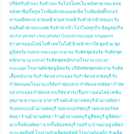
บริษัทรับทำseo
รับทำseo
รับโปรโมทเว็บ
หลังคายางมะตอย
หลังคาชิงเกิ้ลรูฟ
โรงพิมพ์กล่องออฟเซ็ท
โรงพิมพ์สติ๊กเกอร์
สารเคมีMerck
ขายเคมี
ขายสารเคมี
รับทำนำเข้าส่งออก
รับ
ขนสินค้าต่างประเทศ
รับทำนำเข้า
โปรโมทธุรกิจ
ข้อมูลธุรกิจ
doctor phuket
clinic phuket
Outcall massage singapore
ข่าวสารออนไลน์
ไอที เทคโนโลยี
ผิวหน้าขาวใส
ดูดส้วม
ชุด
ยูนิฟอร์ม
mobile massage near me
รับตัดชุดฟอร์ม
รับตัดชุด
พนักงาน
sg outcall
รับตัดชุดพนักงานโรงงาน
outcall
massage
โรงงานตัดชุดยูนิฟอร์ม
บริษัทตัดชุดพนักงาน
รับตัด
เสื้อพนักงาน
รับกำจัดปลวกระยอง
รับกำจัดปลวกชลบุรี
รับ
กำจัดแมลงโรงงาน
บริษัทกำจัดปลวก
กำจัดปลวกพัทยา
กำจัด
ปลวกระยอง
กำจัดปลวกบริษัท
สาระเรื่องราวออนไลน์
เฟชั่น
สุขภาพ ความงาม
อาหารร้านดัง
ผ้าม่านชลบุรี
ผ้าม่านพัทยา
รับออกแบบผ้าม่านชลบุรี
วอลเปเปอร์ชลบุรี
วอลเปเปอร์ชล
พัทยา
ร้านผ้าม่านพัทยา
ร้านผ้าม่านชลบุรี
มู่ลี่ชลบุรี
มู่ลี่พัทยา
ฉากกั้นห้องพัทยา
ฉากกั้นห้องชลบุรี
ก่อสร้าง บ้านน่าอยู่
ผลิตก
ระบะฮุคลิฟท์
โรงงานรับผลิตฮุคลิฟท์
โรงงานถังเหล็ก
รับผลิต