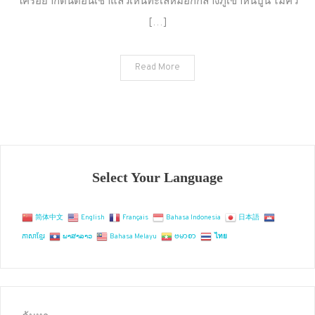
ใครอยากตื่นตอนเช้าแล้วเห็นทะเลหมอกกลางภูเขาหินปูน ไม่คว
ช
[…]
ประภา
เขา
สก
Read More
สุราษฎร์ธานี
Select Your Language
简体中文
English
Français
Bahasa Indonesia
日本語
ភាសាខ្មែរ
ພາສາລາວ
Bahasa Melayu
ဗမာစာ
ไทย