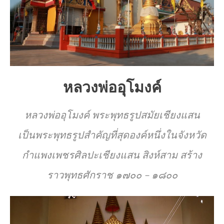
หลวงพ่ออุโมงค์
หลวงพ่ออุโมงค์ พระพุทธรูปสมัยเชียงแสน
เป็นพระพุทธรูปสำคัญที่สุดองค์หนึ่งในจังหวัด
กำแพงเพชรศิลปะเชียงแสน สิงห์สาม สร้าง
ราวพุทธศักราช ๑๗๐๐ – ๑๘๐๐