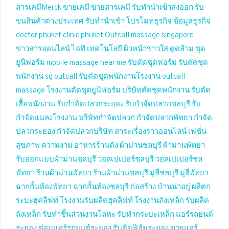
สารเคมีMerck
ขายเคมี
ขายสารเคมี
รับทำนำเข้าส่งออก
รับ
ขนสินค้าต่างประเทศ
รับทำนำเข้า
โปรโมทธุรกิจ
ข้อมูลธุรกิจ
doctor phuket
clinic phuket
Outcall massage singapore
ข่าวสารออนไลน์
ไอที เทคโนโลยี
ผิวหน้าขาวใส
ดูดส้วม
ชุด
ยูนิฟอร์ม
mobile massage near me
รับตัดชุดฟอร์ม
รับตัดชุด
พนักงาน
sg outcall
รับตัดชุดพนักงานโรงงาน
outcall
massage
โรงงานตัดชุดยูนิฟอร์ม
บริษัทตัดชุดพนักงาน
รับตัด
เสื้อพนักงาน
รับกำจัดปลวกระยอง
รับกำจัดปลวกชลบุรี
รับ
กำจัดแมลงโรงงาน
บริษัทกำจัดปลวก
กำจัดปลวกพัทยา
กำจัด
ปลวกระยอง
กำจัดปลวกบริษัท
สาระเรื่องราวออนไลน์
เฟชั่น
สุขภาพ ความงาม
อาหารร้านดัง
ผ้าม่านชลบุรี
ผ้าม่านพัทยา
รับออกแบบผ้าม่านชลบุรี
วอลเปเปอร์ชลบุรี
วอลเปเปอร์ชล
พัทยา
ร้านผ้าม่านพัทยา
ร้านผ้าม่านชลบุรี
มู่ลี่ชลบุรี
มู่ลี่พัทยา
ฉากกั้นห้องพัทยา
ฉากกั้นห้องชลบุรี
ก่อสร้าง บ้านน่าอยู่
ผลิตก
ระบะฮุคลิฟท์
โรงงานรับผลิตฮุคลิฟท์
โรงงานถังเหล็ก
รับผลิต
ถังเหล็ก
รับทำชิ้นส่วนงานโลหะ
รับทำกระบะเหล็ก
แอร์รถยนต์
ระยอง
ซ่อมแอร์รถยนต์ระยอง
รับติดฟิล์มระยอง
ขายแอร์