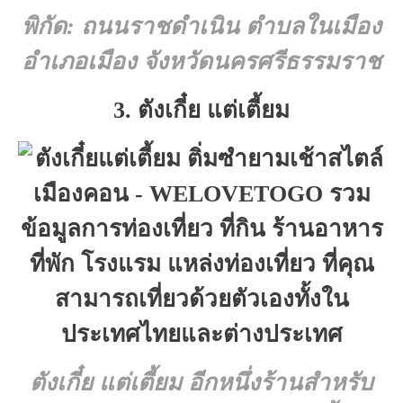
พิกัด: ถนนราชดำเนิน ตำบลในเมือง
อำเภอเมือง จังหวัดนครศรีธรรมราช
3. ตังเกี๋ย แต่เตี้ยม
ตังเกี๋ย แต่เตี้ยม
อีกหนึ่งร้านสำหรับ