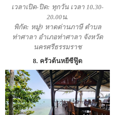
เวลาเปิด-ปิด: ทุกวัน เวลา 10.30-
20.00น.
พิกัด: หมู่9 หาดด่านภาษี ตำบล
ท่าศาลา อำเภอท่าศาลา จังหวัด
นครศรีธรรมราช
8. ครัวต้นหยีซีฟู๊ด