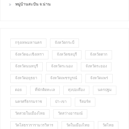
หมู่บ้านสะปัน จ.น่าน
กรุงเทพมหานคร
จังหวัดกระบี่
จังหวัดฉะเชิงเทรา
จังหวัดชลบุรี
จังหวัดตาก
จังหวัดนนทบุรี
จังหวัดระนอง
จังหวัดระยอง
จังหวัดอยุธยา
จังหวัดเพชรบูรณ์
จังหวัดแพร่
ดอย
ที่พักติดทะเล
ทุ่งปอเทือง
นครปฐม
นครศรีธรรมราช
ป่า-เขา
รีสอร์ท
วัดสวยในเมืองไทย
วัดสว่างอารมณ์
วัดโสธรวรารามวรวิหาร
วัดในเมืองไทย
วัดไทย