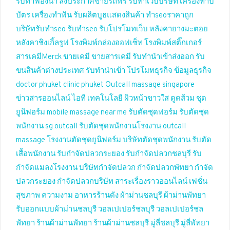
รับทำฟองน้ำ
ลงประกาศขายรถฟรี
รับทำเว็บบริษัท
เครื่องทาบ
บัตร
เครื่องทำฟัน
รับผลิตบูธแสดงสินค้า
ทำseoราคาถูก
บริษัทรับทำseo
รับทำseo
รับโปรโมทเว็บ
หลังคายางมะตอย
หลังคาชิงเกิ้ลรูฟ
โรงพิมพ์กล่องออฟเซ็ท
โรงพิมพ์สติ๊กเกอร์
สารเคมีMerck
ขายเคมี
ขายสารเคมี
รับทำนำเข้าส่งออก
รับ
ขนสินค้าต่างประเทศ
รับทำนำเข้า
โปรโมทธุรกิจ
ข้อมูลธุรกิจ
doctor phuket
clinic phuket
Outcall massage singapore
ข่าวสารออนไลน์
ไอที เทคโนโลยี
ผิวหน้าขาวใส
ดูดส้วม
ชุด
ยูนิฟอร์ม
mobile massage near me
รับตัดชุดฟอร์ม
รับตัดชุด
พนักงาน
sg outcall
รับตัดชุดพนักงานโรงงาน
outcall
massage
โรงงานตัดชุดยูนิฟอร์ม
บริษัทตัดชุดพนักงาน
รับตัด
เสื้อพนักงาน
รับกำจัดปลวกระยอง
รับกำจัดปลวกชลบุรี
รับ
กำจัดแมลงโรงงาน
บริษัทกำจัดปลวก
กำจัดปลวกพัทยา
กำจัด
ปลวกระยอง
กำจัดปลวกบริษัท
สาระเรื่องราวออนไลน์
เฟชั่น
สุขภาพ ความงาม
อาหารร้านดัง
ผ้าม่านชลบุรี
ผ้าม่านพัทยา
รับออกแบบผ้าม่านชลบุรี
วอลเปเปอร์ชลบุรี
วอลเปเปอร์ชล
พัทยา
ร้านผ้าม่านพัทยา
ร้านผ้าม่านชลบุรี
มู่ลี่ชลบุรี
มู่ลี่พัทยา