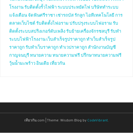
โรงงาน
รับติดตั้งรั้วไฟฟ้า
ระบบประหยัดไฟ
บริษัททำระบบ
แจ้งเตือน
จัดฟันศรีราชา
เช่ารถบัส
รักลูก
ไอทีเทคโนโลยี
การ
ตลาดเว็บไซต์
รับติดตั้งไฟอราม
ปรับปรุงระบบไฟอราม
รับ
ติดตั้งระบบสปริงเกอร์ดับเพลิง
รับย้ายเครื่องจักรชลบุรี
รับทำ
ระบบไฟฟ้าโรงงาน
เว็บสำเร็จรูปราคาถูก
ทำเว็บสำเร็จรูป
ราคาถูก
รับทำเว็บราคาถูก
ทำเวปราคาถูก
สำนักงานบัญชี
กาญจนบุรี
ทนายความ
ทนายความฟรี
ปรึกษาทนายความฟรี
วุ้นน้ำมะพร้าว
อินเดีย
เที่ยวกัน
เทียวกัน.com
|
Theme: Wisdom Blog by
CodeVibrant
.