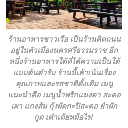
ร้านอาหาร
ชาวเรือ
เป็นร้านติดถนน
อยู่ในตัวเมืองนครศรีธรรมราช อีก
หนึ่งร้านอาหารใต้ที่ไต้ความเป็นใต้
แบบต้นตำรับ ร้านนี้เค้าเน้นเรื่อง
คุณภาพและรสชาติดั้งเดิม เมนู
แนะนำคือ เมนูน้ำพริกแมงดา สะตอ
เผา แกงส้ม กุ้งผัดกะปิสะตอ ยำผัก
กูด เต๋าเต้ยหม้อไฟ