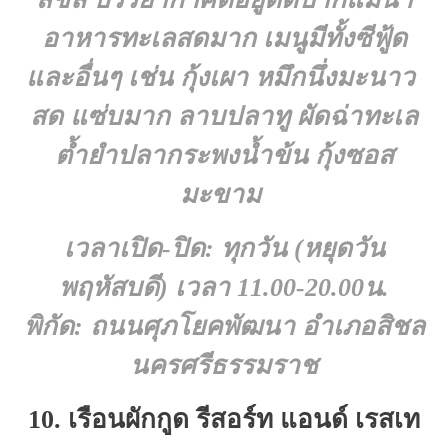
อาหารทะเลสดมาก เมนูมีทั้งซีฟู้ด
และอื่นๆ เช่น กุ้งเผา หมึกนึ่งมะนาว
สด แซ่บมาก ลาบปลาทู ผัดฉ่าทะเล
ต้ำยำปลากระพงน้ำข้น กุ้งซอส
มะขาม
เวลาเปิด-ปิด: ทุกวัน (หยุดวัน
พฤหัสบดี) เวลา 11.00-20.00น.
พิกัด: ถนนศุภโยคพัฒนา อำเภอสิชล
นครศรีธรรมราช
10. เรือนผักกูด รีสอร์ท แอนด์ เรสเท