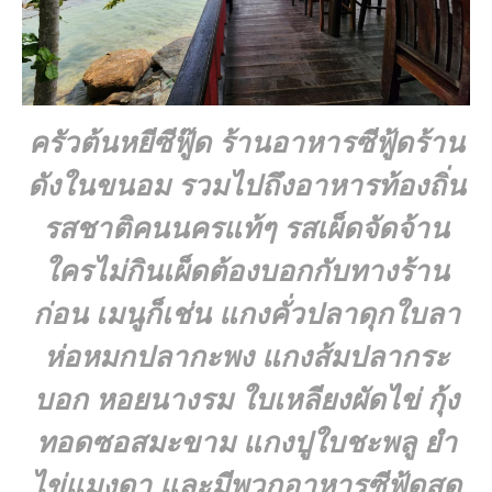
ครัวต้นหยีซีฟู๊ด
ร้านอาหารซีฟู้ดร้าน
ดังในขนอม รวมไปถึงอาหารท้องถิ่น
รสชาติคนนครแท้ๆ รสเผ็ดจัดจ้าน
ใครไม่กินเผ็ดต้องบอกกับทางร้าน
ก่อน เมนูก็เช่น แกงคั่วปลาดุกใบลา
ห่อหมกปลากะพง แกงส้มปลากระ
บอก หอยนางรม ใบเหลียงผัดไข่ กุ้ง
ทอดซอสมะขาม แกงปูใบชะพลู ยำ
ไข่แมงดา และมีพวกอาหารซีฟู้ดสด