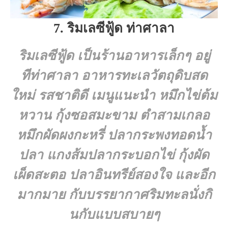
7. ริมเลซีฟู้ด ท่าศาลา
ริมเลซีฟู้ด
เป็นร้านอาหารเล็กๆ อยู่
ทีท่าศาลา อาหารทะเลวัตถุดิบสด
ใหม่ รสชาติดี เมนูแนะนำ หมึกไข่ต้ม
หวาน กุ้งซอสมะขาม ตำสามเกลอ
หมึกผัดผงกะหรี่ ปลากระพงทอดน้ำ
ปลา แกงส้มปลากระบอกไข่ กุ้งผัด
เผ็ดสะตอ ปลาอินทรีย์สองใจ และอีก
มากมาย กับบรรยากาศริมทะลนั่งกิ
นกับแบบสบายๆ