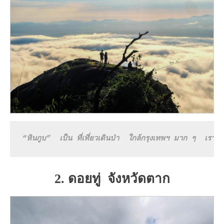
“หินกูบ”  เป็น ที่เที่ยวเดินป่า  ใกล้กรุงเทพฯ มาก ๆ  เราใช้
2. ดอยทู่ จังหวัดตาก