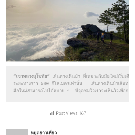
“เขาหลวงสุโขทัย”
 เส้นทางเดินป่า ที่เหมาะกับมือใหม่เริ่มเ
ระยะทางราว 500 กิโลเมตรเท่านั้น   เส้นทางเดินป่าเส้นทางนี
มือใหม่สามารถไปได้สบาย ๆ  ที่จุดชมวิวเราจะเห็นวิวเทือกเขาส
Post Views:
167
หยุดยาวเที่ยว