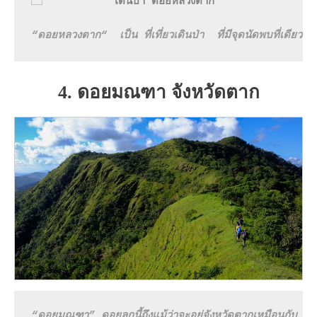
“ดอยหลวงตาก“
เป็น ที่เที่ยวเดินป่า  ที่มีจุดนัดพบที่เด
4. ดอยมณฑา จังหวัดตาก
“ดอยมณฑา”
ดอยลูกนี้ถึงแม้ว่าจะอยู่จังหวัดตากเหมือนกั