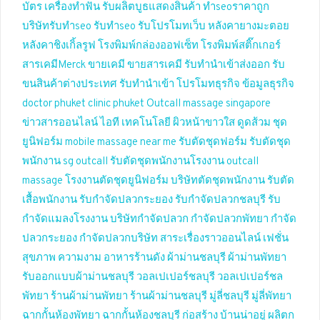
บัตร
เครื่องทำฟัน
รับผลิตบูธแสดงสินค้า
ทำseoราคาถูก
บริษัทรับทำseo
รับทำseo
รับโปรโมทเว็บ
หลังคายางมะตอย
หลังคาชิงเกิ้ลรูฟ
โรงพิมพ์กล่องออฟเซ็ท
โรงพิมพ์สติ๊กเกอร์
สารเคมีMerck
ขายเคมี
ขายสารเคมี
รับทำนำเข้าส่งออก
รับ
ขนสินค้าต่างประเทศ
รับทำนำเข้า
โปรโมทธุรกิจ
ข้อมูลธุรกิจ
doctor phuket
clinic phuket
Outcall massage singapore
ข่าวสารออนไลน์
ไอที เทคโนโลยี
ผิวหน้าขาวใส
ดูดส้วม
ชุด
ยูนิฟอร์ม
mobile massage near me
รับตัดชุดฟอร์ม
รับตัดชุด
พนักงาน
sg outcall
รับตัดชุดพนักงานโรงงาน
outcall
massage
โรงงานตัดชุดยูนิฟอร์ม
บริษัทตัดชุดพนักงาน
รับตัด
เสื้อพนักงาน
รับกำจัดปลวกระยอง
รับกำจัดปลวกชลบุรี
รับ
กำจัดแมลงโรงงาน
บริษัทกำจัดปลวก
กำจัดปลวกพัทยา
กำจัด
ปลวกระยอง
กำจัดปลวกบริษัท
สาระเรื่องราวออนไลน์
เฟชั่น
สุขภาพ ความงาม
อาหารร้านดัง
ผ้าม่านชลบุรี
ผ้าม่านพัทยา
รับออกแบบผ้าม่านชลบุรี
วอลเปเปอร์ชลบุรี
วอลเปเปอร์ชล
พัทยา
ร้านผ้าม่านพัทยา
ร้านผ้าม่านชลบุรี
มู่ลี่ชลบุรี
มู่ลี่พัทยา
ฉากกั้นห้องพัทยา
ฉากกั้นห้องชลบุรี
ก่อสร้าง บ้านน่าอยู่
ผลิตก