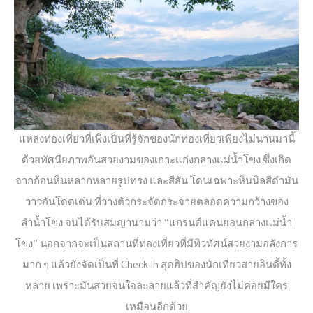
แหล่งท่องเที่ยวที่เพิ่งเป็นที่รู้จักของนักท่องเที่ยวเพียงไม่นานมานี้
ด้วยทัศนียภาพอันสวยงามของเกาะแก่งกลางแม่น้ำโขง ซึ่งเกิด
จากก้อนหินหลากหลายรูปทรง และสีสัน โดนเฉพาะหินนิลสีดำมัน
วาวอันโดดเด่น ที่วางตัวกระจัดกระจายตลอดความกว้างของ
ลำน้ำโขง จนได้รับสมญานามว่า “แกรนด์แคนยอนกลางแม่น้ำ
โขง” นอกจากจะเป็นสถานที่ท่องเที่ยวที่มีทิวทัศน์สวยงามอลังการ
มาก ๆ แล้วยังจัดเป็นที่ Check In สุดฮิปของนักเที่ยวสายอินดี้ทั้ง
หลาย เพราะมันสวยจนใจละลายแล้วที่สำคัญยังไม่ค่อยมีใคร
เหมือนอีกด้วย