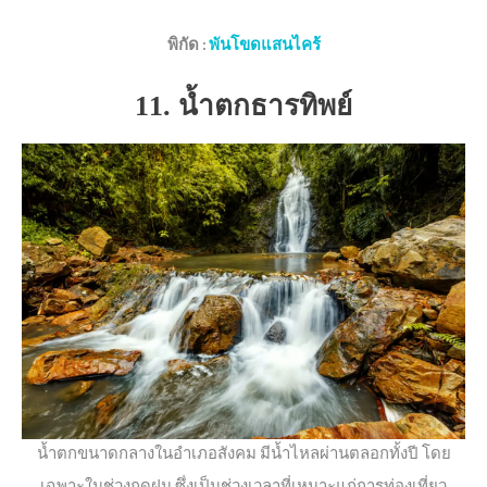
พิกัด
:
พันโขดแสนไคร้
11. น้ำตกธารทิพย์
น้ำตกขนาดกลางในอำเภอสังคม มีน้ำไหลผ่านตลอกทั้งปี โดย