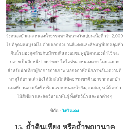
วังหนองบัวแดง หนองน้ำธรรมชาติขนาดใหญ่บนเนื้อที่กว่า 2,000
ไร่ ที่อุดมสมบูรณ์ไปด้วยดอกบัวบานสีแดงและสีชมพูที่ปกคลุมทั่ว
ผืนน้ำ มองดูคล้ายกับมีพรมสีแดงอมชมพูปูปิดหนองน้ำไว้ จน
กลายเป็นอีกหนึ่ง Landmark ไฮไลท์ของหนองคาย โดยเฉพาะ
สำหรับนักเที่ยวผู้รักการถ่ายภาพ นอกจกาทัศนียภาพอันงดงามที่
หาดูได้ยากแล้ว ยังได้สัมผัสใกล้ชิดธรรมชาติ นอกจากดอกบัว
แดงที่บานสะพรั่งทั้วบริเวณรอบหนองน้ำยังอุดมสมบูรณ์ด้วยป่า
ไม้สีเขียว และสัตว์นานาพันธุ์ ทั้งสัตว์น้ำ และนกต่าง ๆ
พิกัด
:
วังบัวแดง
15. ถ้ำดินเพียง หรือถ้ำพญานาค