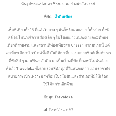
หินรูปทรงแปลกตา ซึ่งงดงามอย่างน่าอัศจรรย์
พิกัด
:
ถ้ำดินเพียง
เห็นที่เที่ยวทั้ง 15 ที่แล้วใจบาง ๆ มันก็พร้อมละลาย ก็ทั้งสวย ทั้งชิ
ลล์ จนไม่น่าเชื่อว่าเมืองเล็ก ๆ ริมโขงอย่างหนองคายจะมีที่ท่อง
เที่ยวที่สวยงาม และสถานที่ท่องเที่ยวสุด Unseen มากขนาดนี้ แต่
จะเที่ยวเมืองสโลว์ไลฟ์ทั้งที มันก็ต้องเที่ยวแบบสายชิลล์เต็มตัว หา
ที่พักฮิป ๆ นอนฟิน ๆ สักคืน พอเป็นเรื่องที่พัก ก็คงหนีไม่พ้นต้อง
คิดถึง
Traveloka
ซึ่งรวบรวมที่พักทุกที่ในหนองคาย แถมราคายัง
สบายกระเป๋า เพราะมาพร้อมโปรโมชั่นและส่วนลดที่มีให้เลือก
ใช้ได้ทุกวันอีกด้วย
ข้อมูล Traveloka
Post Views:
87