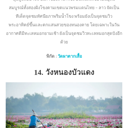
สมบูรณ์ทั้งสองฝั่งโขงตามเขตแนวพรมแดนไทย – ลาว จัดเป็น
ทีเด็ดจุดชมทัศนียภาพริมน้ำโขง พร้อมยังเป็นจุดชมวิว
พระอาทิตย์ขึ้นและตกแสนสวยของหนองคาย โดยเฉพาะในวัน
อากาศดีมีทะเลหมอกยามเช้า ยังเป็นจุดชมวิวทะเลหมอกสุดปังอีก
ด้วย
พิกัด
:
วัดผาตากเสื้อ
14. วังหนองบัวแดง