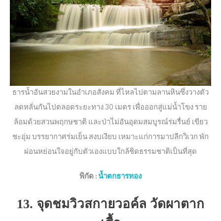
ธารน้ำอันสวยงามในอำเภอสังคม ที่ไหลไปตามลานหินซึ่งวางตัว
ลดหลั่นกันไปตลอดระยะทาง 30 เมตร เพื่อออกสู่แม่น้ำโขง ราย
ล้อมด้วยสวนพฤกษชาติ และป่าไม่อันอุดมสมบูรณ์ร่มรื่นย์ เขียว
ชะอุ่ม บรรยากาศร่มเย็น สงบเงียบ เหมาะแก่การมาปลีกวิเวก พัก
ผ่อนหย่อนใจอยู่กับตัวเองแบบใกล้ชิดธรรมชาติเป็นที่สุด
พิกัด
:
น้ำตกธารทอง
13. จุดชมวิวสกายวอค์ล วัดผาตาก