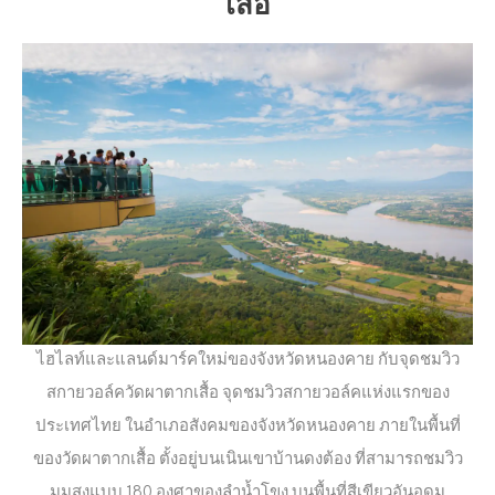
เสื้อ
ไฮไลท์และแลนด์มาร์คใหม่ของจังหวัดหนองคาย กับจุดชมวิว
สกายวอล์ควัดผาตากเสื้อ จุดชมวิวสกายวอล์คแห่งแรกของ
ประเทศไทย ในอำเภอสังคมของจังหวัดหนองคาย ภายในพื้นที่
ของวัดผาตากเสื้อ ตั้งอยู่บนเนินเขาบ้านดงต้อง ที่สามารถชมวิว
มุมสูงแบบ 180 องศาของลำน้ำโขง บนพื้นที่สีเขียวอันอุดม