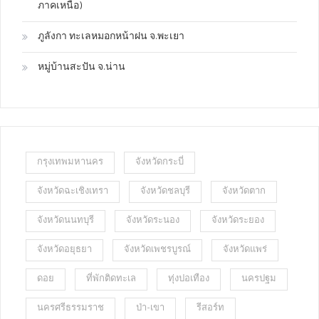
ภาคเหนือ)
ภูลังกา ทะเลหมอกหน้าฝน จ.พะเยา
หมู่บ้านสะปัน จ.น่าน
กรุงเทพมหานคร
จังหวัดกระบี่
จังหวัดฉะเชิงเทรา
จังหวัดชลบุรี
จังหวัดตาก
จังหวัดนนทบุรี
จังหวัดระนอง
จังหวัดระยอง
จังหวัดอยุธยา
จังหวัดเพชรบูรณ์
จังหวัดแพร่
ดอย
ที่พักติดทะเล
ทุ่งปอเทือง
นครปฐม
นครศรีธรรมราช
ป่า-เขา
รีสอร์ท