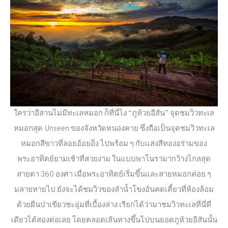
ใครว่าอีสานไม่มีทะเลหมอก ก็ที่นี่ไง “ภูห้วยอีสัน” จุดชมวิวทะเล
หมอกสุด Unseen ของจังหวัดหนองคาย ซึ่งถือเป็นจุดชมวิวทะเล
หมอกสีขาวที่ลอยอ้อยอิ่ง ไปพร้อม ๆ กับแสงสีทองอร่ามของ
พระอาทิตย์ยามเช้าที่สวยงาม ในแบบพาโนรามากว้างไกลสุด
สายตา 360 องศา เมื่อพระอาทิตย์เริ่มขึ้นและสายหมอกค่อย ๆ
มลายหายไป ยังจะได้ชมวิวของลำน้ำโขงอันคดเคี้ยวที่ห้องล้อม
ด้วยผืนป่าเขียวชะอุ่มที่เบื้องล่าง เรียกได้ว่ามาชมวิวทะเลที่นี่ที่
เดียวได้สองต่อเลย โดยตลอดเส้นทางขึ้นไปบนยอดภูห้วยอีสันนั้น