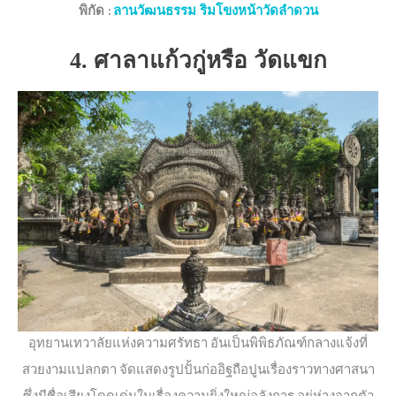
พิกัด :
ลานวัฒนธรรม ริมโขงหน้าวัดลำดวน
4. ศาลาแก้วกู่หรือ วัดแขก
อุทยานเทวาลัยแห่งความศรัทธา อันเป็นพิพิธภัณฑ์กลางแจ้งที่
สวยงามแปลกตา จัดแสดงรูปปั้นก่ออิฐถือปูนเรื่องราวทางศาสนา