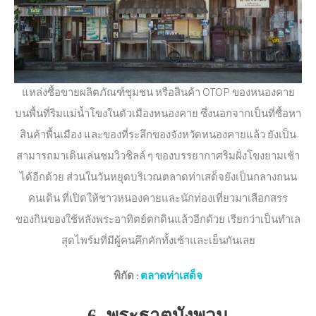
แหล่งซื้อขายผลิตภัณฑ์ชุมชน หรือสินค้า OTOP ของหนองคาย
บนพื้นที่ริมแม่น้ำโขงในตัวเมืองหนองคาย ซึ่งนอกจากเป็นที่ซื้อหา
สินค้าพื้นเมือง และของที่ระลึกของจังหวัดหนองคายแล้ว ยังเป็น
สามารถมาเดินเล่นชมวิวชิลล์ ๆ ของบรรยากาศริมฝั่งโขงยามเช้า
ได้อีกด้วย ส่วนในวันหยุดบริเวณตลาดท่าเสด็จยังเป็นกลางถนน
คนเดิน ที่เปิดให้ชาวหนองคายและนักท่องเที่ยวมาเลือกสรร
ของกินของใช้หลังพระอาทิตย์ตกดินแล้วอีกด้วย เรียกว่าเป็นทำเล
สุดไพร์มที่มีผู้คนคึกคักทั้งเช้าและเย็นกันเลย
พิกัด
:
ตลาดท่าเสด็จ
6. พระธาตุบังพวน