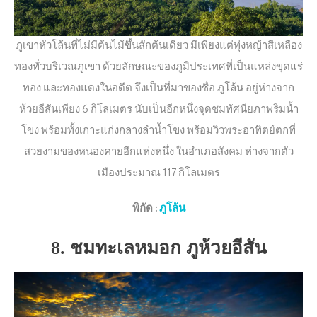
ภูเขาหัวโล้นที่ไม่มีต้นไม้ขึ้นสักต้นเดียว มีเพียงแต่ทุ่งหญ้าสีเหลือง
ทองทั่วบริเวณภูเขา ด้วยลักษณะของภูมิประเทศที่เป็นแหล่งขุดแร่
ทอง และทองแดงในอดีต จึงเป็นที่มาของชื่อ ภูโล้น อยู่ห่างจาก
ห้วยอีสันเพียง 6 กิโลเมตร นับเป็นอีกหนึ่งจุดชมทัศนียภาพริมน้ำ
โขง พร้อมทั้งเกาะแก่งกลางลำน้ำโขง พร้อมวิวพระอาทิตย์ตกที่
สวยงามของหนองคายอีกแห่งหนึ่ง ในอำเภอสังคม ห่างจากตัว
เมืองประมาณ 117 กิโลเมตร
พิกัด
:
ภูโล้น
8. ชมทะเลหมอก ภูห้วยอีสัน