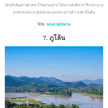
วัตถุสำคัญทางศาสนาไว้หลายอย่าง ได้แก่ หลักศิลาจารึก พระปาง
นาคปรกพระธาตุบังพวน และพระปรางค์ 3 องค์ เป็นต้น
พิกัด
:
พระธาตุบังพวน
7. ภูโล้น