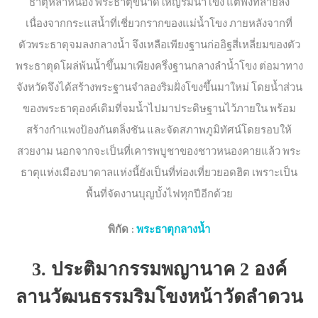
ธาตุหล้าหนอง พระธาตุขนาดใหญ่ริมน้ำโขง แต่พังทลายลง
เนื่องจากกระแสน้ำที่เชี่ยวกรากของแม่น้ำโขง ภายหลังจากที่
ตัวพระธาตุจมลงกลางน้ำ จึงเหลือเพียงฐานก่ออิฐสี่เหลี่ยมของตัว
พระธาตุดโผล่พ้นน้ำขึ้นมาเพียงครึ่งฐานกลางลำน้ำโขง ต่อมาทาง
จังหวัดจึงได้สร้างพระฐานจำลองริมฝั่งโขงขึ้นมาใหม่ โดยน้ำส่วน
ของพระธาตุองค์เดิมที่จมน้ำไปมาประดิษฐานไว้ภายใน พร้อม
สร้างกำแพงป้องกันตลิ่งชัน และจัดสภาพภูมิทัศน์โดยรอบให้
สวยงาม นอกจากจะเป็นที่เคารพบูชาของชาวหนองคายแล้ว พระ
ธาตุแห่งเมืองบาดาลแห่งนี้ยังเป็นที่ท่องเที่ยวยอดฮิต เพราะเป็น
พื้นที่จัดงานบุญบั้งไฟทุกปีอีกด้วย
พิกัด :
พระธาตุกลางน้ำ
3. ประติมากรรมพญานาค 2 องค์
ลานวัฒนธรรมริมโขงหน้าวัดลำดวน