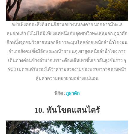
อย่าเพิ่งตกตะลึงที่แดนอีสานอย่างหนองคาย นอกจากมีทะเล
หมอกแล้ว ยังไม่ได้มีเพียงแค่หนึ่ง กับจุดชทวิวทะเลหมอก ภูผาดัก
อีกหนึ่งจุดชมวิวสายหมอกสีขาวละมุนไหลอ่อยเหนือลำน้ำโขงมน
อำเถอสังคม ซึ่งมีลักษณะหน้าผาบนภูเขาสูงเหนือลำน้ำโขง การ
เดินทางค่อนข้างลำบากเพราะต้องเดินเทาขึ้นเขาอันสูงชันราว ๆ
900 เมตรแต่รับรองได้ว่าความสวยงามของบรรยากาศตรงหน้า
คุ้มค่าความพยายามอย่างแน่นอน
พิกัด
:
ภูผาดัก
10. พันโขดแสนไคร้