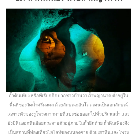
ถ้ำดินเพียง หรือที่เรียกติดปากชาวบ้านว่า ถ้ำพญานาค ตั้งอยู่ใน
พื้นที่ของวัดถ้ำศรีมงคล ด้วยลักษณะอันโดดเด่นเป็นเอกลักษณ์
เฉพาะตัวของรูโพรงมากมายที่แบ่งซอยออกไปทั่วบริเวณถ้ำ และ
ยังมีหินงอกหินย้อยกระจายตัวอยู่ภายในถ้ำอีกด้วย ถ้ำดินเพียงจึง
เป็นสถานที่ท่องเที่ยวไฮไลท์ของหนองคาย ด้วยเสาหินและโพรง