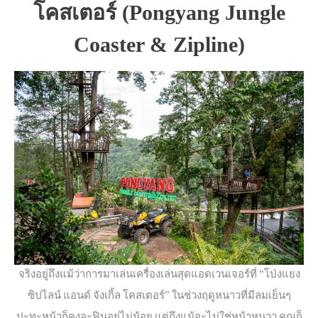
โคสเตอร์ (Pongyang Jungle
Coaster & Zipline)
จริงอยู่ถึงแม้ว่าการมาเล่นเครื่องเล่นสุดแอดเวนเจอร์ที่ “โป่งแยง
ซิปไลน์ แอนด์ จังเกิ้ล โคสเตอร์” ในช่วงฤดูหนาวที่มีลมเย็นๆ
ปะทะหน้าก็คงจะฟินอยู่ไม่น้อย แต่ถึงแม้จะไม่ใช่หน้าหนาว คุณก็