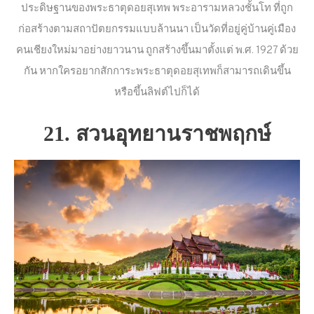
ประดิษฐานของพระธาตุดอยสุเทพ พระอารามหลวงชั้นโท ที่ถูก
ก่อสร้างตามสถาปัตยกรรมแบบล้านนา เป็นวัดที่อยู่คู่บ้านคู่เมือง
คนเชียงใหม่มาอย่างยาวนาน ถูกสร้างขึ้นมาตั้งแต่ พ.ศ. 1927 ด้วย
กัน หากใครอยากสักการะพระธาตุดอยสุเทพก็สามารถเดินขึ้น
หรือขึ้นลิฟต์ไปก็ได้
21. สวนอุทยานราชพฤกษ์