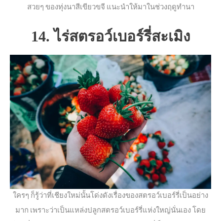
สวยๆ ของทุ่งนาสีเขียวขจี แนะนำให้มาในช่วงฤดูทำนา
14. ไร่สตรอว์เบอร์รี่สะเมิง
ใครๆ ก็รู้ว่าที่เชียงใหม่นั้นโด่งดังเรื่องของสตรอว์เบอร์รี่เป็นอย่าง
มาก เพราะว่าเป็นแหล่งปลูกสตรอว์เบอร์รี่แห่งใหญ่นั่นเอง โดย