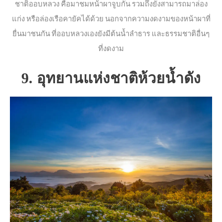
ชาติออบหลวง คือมาชมหน้าผาจูบกัน รวมถึงยังสามารถมาล่อง
แก่ง หรือล่องเรือคายัคได้ด้วย นอกจากความงดงามของหน้าผาที่
ยื่นมาชนกัน ที่ออบหลวงเองยังมีต้นน้ำลำธาร และธรรมชาติอื่นๆ
ที่งดงาม
9. อุทยานแห่งชาติห้วยน้ำดัง