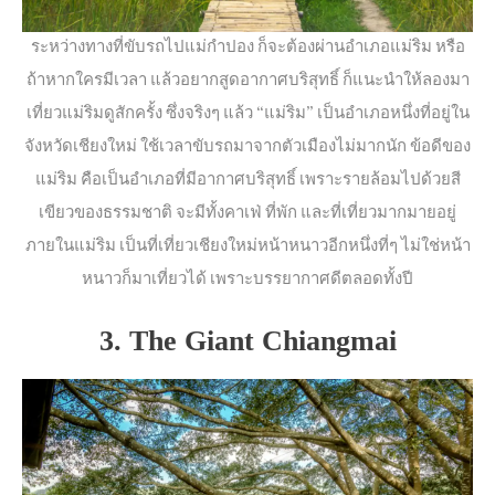
ระหว่างทางที่ขับรถไปแม่กำปอง ก็จะต้องผ่านอำเภอแม่ริม หรือ
ถ้าหากใครมีเวลา แล้วอยากสูดอากาศบริสุทธิ์ ก็แนะนำให้ลองมา
เที่ยวแม่ริมดูสักครั้ง ซึ่งจริงๆ แล้ว “แม่ริม” เป็นอำเภอหนึ่งที่อยู่ใน
จังหวัดเชียงใหม่ ใช้เวลาขับรถมาจากตัวเมืองไม่มากนัก ข้อดีของ
แม่ริม คือเป็นอำเภอที่มีอากาศบริสุทธิ์ เพราะรายล้อมไปด้วยสี
เขียวของธรรมชาติ จะมีทั้งคาเฟ่ ที่พัก และที่เที่ยวมากมายอยู่
ภายในแม่ริม เป็นที่เที่ยวเชียงใหม่หน้าหนาวอีกหนึ่งที่ๆ ไม่ใช่หน้า
หนาวก็มาเที่ยวได้ เพราะบรรยากาศดีตลอดทั้งปี
3. The Giant Chiangmai