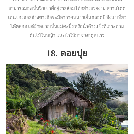
สามารถมองเห็นวิวเขาที่อยู่รายล้อมได้อย่างสวยงาม ความโดด
เด่นของดอยอ่างขางคือจะมีอากาศหนาวเย็นตลอดปี จึงมาเที่ยว
ได้ตลอด แต่ถ้าอยากเห็นแม่คะนิ้ง หรือน้ำค้างแข็งที่เกาะตาม
ต้นไม้ใบหญ้า แนะนำให้มาช่วงฤดูหนาว
18. ดอยปุย