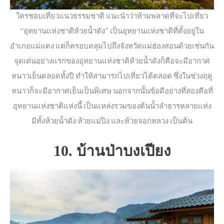
ใครชอบเที่ยวแนวธรรมชาติ แนะนำว่าห้ามพลาดที่จะไปเที่ยว
“อุทยานแห่งชาติห้วยน้ำดัง” เป็นอุทยานแห่งชาติที่ตั้งอยู่ใน
อำเภอแม่แตง แต่ก็ครอบคลุมไปถึงจังหวัดแม่ฮ่องสอนด้วยเช่นกัน
จุดเด่นอย่างแรกของอุทยานแห่งชาติห้วยน้ำดังก็คือจะมีอากาศ
หนาวเย็นตลอดทั้งปี ทำให้สามารถไปเที่ยวได้ตลอด ซึ่งในช่วงฤดู
หนาวก็จะมีอากาศเย็นเป็นพิเศษ นอกจากนั้นข้อดีอย่างที่สองคือที่
อุทยานแห่งชาติแห่งนี้ เป็นแหล่งรวมของต้นน้ำลำธารหลายแห่ง
มีทั้งห้วยน้ำดัง ห้วยแม่ปิง และห้วยจอกหลวง เป็นต้น
10. บ้านป่าบงเปียง