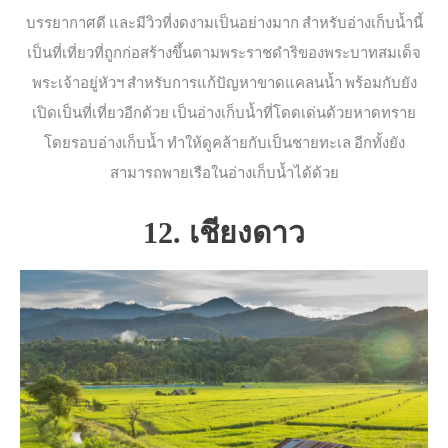
บรรยากาศดี และมีวิวที่งดงามเป็นอย่างมาก สำหรับอ่างเก็บน้ำนี้
เป็นที่เที่ยวที่ถูกก่อสร้างขึ้นตามพระราชดำริของพระบาทสมเด็จ
พระเจ้าอยู่หัวฯ สำหรับการแก้ปัญหาขาดแคลนน้ำ พร้อมกับยัง
เปิดเป็นที่เที่ยวอีกด้วย เป็นอ่างเก็บน้ำที่โดดเด่นด้วยหาดทราย
โดยรอบอ่างเก็บน้ำ ทำให้ดูคล้ายกับเป็นชายทะเล อีกทั้งยัง
สามารถพายเรือในอ่างเก็บน้ำได้ด้วย
12. เชียงดาว