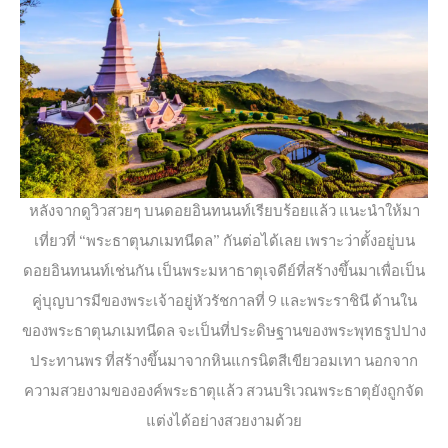
หลังจากดูวิวสวยๆ บนดอยอินทนนท์เรียบร้อยแล้ว แนะนำให้มา
เที่ยวที่ “พระธาตุนภเมทนีดล” กันต่อได้เลย เพราะว่าตั้งอยู่บน
ดอยอินทนนท์เช่นกัน เป็นพระมหาธาตุเจดีย์ที่สร้างขึ้นมาเพื่อเป็น
คู่บุญบารมีของพระเจ้าอยู่หัวรัชกาลที่ 9 และพระราชินี ด้านใน
ของพระธาตุนภเมทนีดล จะเป็นที่ประดิษฐานของพระพุทธรูปปาง
ประทานพร ที่สร้างขึ้นมาจากหินแกรนิตสีเขียวอมเทา นอกจาก
ความสวยงามขององค์พระธาตุแล้ว สวนบริเวณพระธาตุยังถูกจัด
แต่งได้อย่างสวยงามด้วย