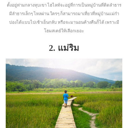
ตั้งอยู่ท่ามกลางหุบเขา ไฮไลท์จะอยู่ที่การเป็นหมู่บ้านที่ติดลำธาร
มีลำธารเล็กๆ ไหลผ่าน ใครๆ ก็สามารถมาเที่ยวที่หมู่บ้านแม่กำ
ปองได้แบบไปเช้าเย็นกลับ หรือจะมานอนค้างคืนก็ได้ เพราะมี
โฮมสเตย์ให้เลือกเยอะ
2. แม่ริม