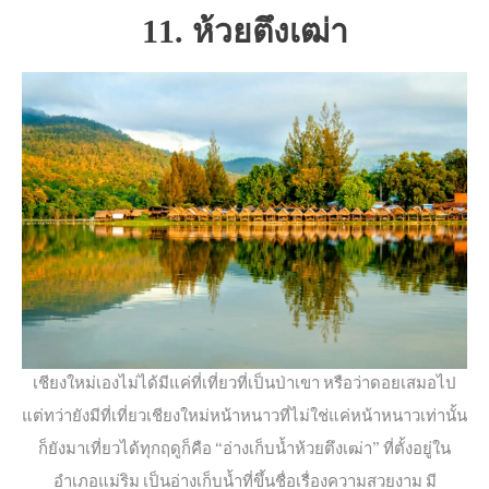
11. ห้วยตึงเฒ่า
เชียงใหม่เองไม่ได้มีแค่ที่เที่ยวที่เป็นป่าเขา หรือว่าดอยเสมอไป
แต่ทว่ายังมีที่เที่ยวเชียงใหม่หน้าหนาวที่ไม่ใช่แค่หน้าหนาวเท่านั้น
ก็ยังมาเที่ยวได้ทุกฤดูก็คือ “อ่างเก็บน้ำห้วยตึงเฒ่า” ที่ตั้งอยู่ใน
อำเภอแม่ริม เป็นอ่างเก็บน้ำที่ขึ้นชื่อเรื่องความสวยงาม มี