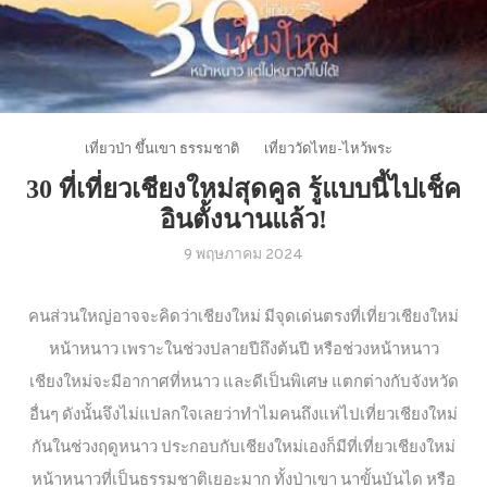
เที่ยวป่า ขึ้นเขา ธรรมชาติ
เที่ยววัดไทย-ไหว้พระ
30 ที่เที่ยวเชียงใหม่สุดคูล รู้แบบนี้ไปเช็ค
อินตั้งนานแล้ว!
9 พฤษภาคม 2024
คนส่วนใหญ่อาจจะคิดว่าเชียงใหม่ มีจุดเด่นตรงที่เที่ยวเชียงใหม่
หน้าหนาว เพราะในช่วงปลายปีถึงต้นปี หรือช่วงหน้าหนาว
เชียงใหม่จะมีอากาศที่หนาว และดีเป็นพิเศษ แตกต่างกับจังหวัด
อื่นๆ ดังนั้นจึงไม่แปลกใจเลยว่าทำไมคนถึงแห่ไปเที่ยวเชียงใหม่
กันในช่วงฤดูหนาว ประกอบกับเชียงใหม่เองก็มีที่เที่ยวเชียงใหม่
หน้าหนาวที่เป็นธรรมชาติเยอะมาก ทั้งป่าเขา นาขั้นบันได หรือ