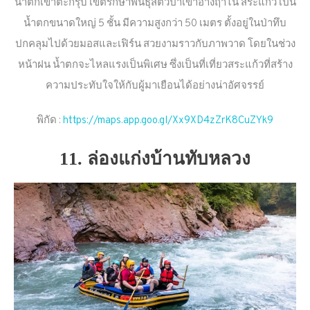
น้ำตกเขาตะกรุบ เขตรักษาพันธุ์สัตว์ป่าเขาอ่างฤาไน สระแก้ว เป็น
น้ำตกขนาดใหญ่ 5 ชั้น มีความสูงกว่า 50 เมตร ตั้งอยู่ในป่าทึบ
ปกคลุมไปด้วยมอสและเฟิร์น สวยงามราวกับภาพวาด โดยในช่วง
หน้าฝน น้ำตกจะไหลแรงเป็นพิเศษ ซึ่งเป็นที่เที่ยวสระแก้วที่สร้าง
ความประทับใจให้กับผู้มาเยือนได้อย่างน่าอัศจรรย์
พิกัด :
https://maps.app.goo.gl/Xx9XD4zZrK8CuZYk9
11. ล่องแก่งบ้านทับหลวง