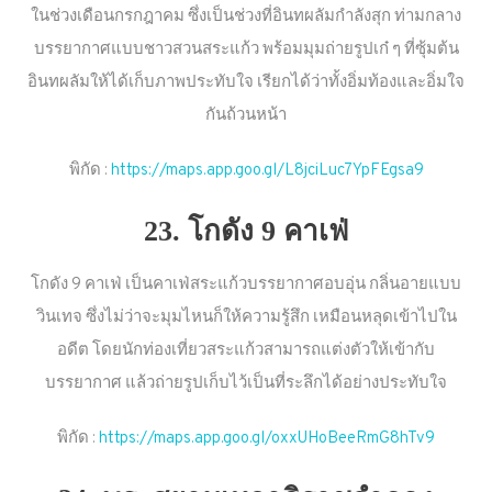
ในช่วงเดือนกรกฎาคม ซึ่งเป็นช่วงที่อินทผลัมกำลังสุก ท่ามกลาง
บรรยากาศแบบชาวสวนสระแก้ว พร้อมมุมถ่ายรูปเก๋ ๆ ที่ซุ้มต้น
อินทผลัมให้ได้เก็บภาพประทับใจ เรียกได้ว่าทั้งอิ่มท้องและอิ่มใจ
กันถ้วนหน้า
พิกัด :
https://maps.app.goo.gl/L8jciLuc7YpFEgsa9
23. โกดัง 9 คาเฟ่
โกดัง 9 คาเฟ่ เป็นคาเฟ่สระแก้วบรรยากาศอบอุ่น กลิ่นอายแบบ
วินเทจ ซึ่งไม่ว่าจะมุมไหนก็ให้ความรู้สึก เหมือนหลุดเข้าไปใน
อดีต โดยนักท่องเที่ยวสระแก้วสามารถแต่งตัวให้เข้ากับ
บรรยากาศ แล้วถ่ายรูปเก็บไว้เป็นที่ระลึกได้อย่างประทับใจ
พิกัด :
https://maps.app.goo.gl/oxxUHoBeeRmG8hTv9