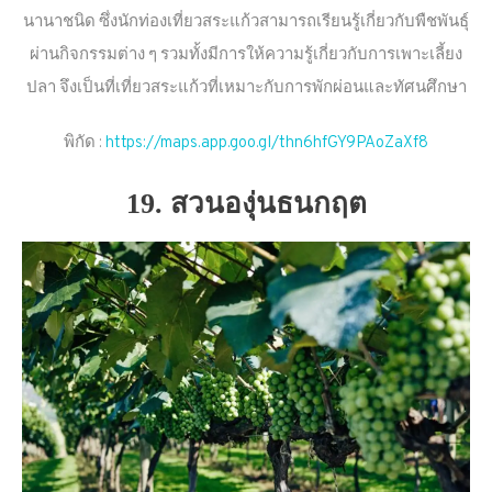
นานาชนิด ซึ่งนักท่องเที่ยวสระแก้วสามารถเรียนรู้เกี่ยวกับพืชพันธุ์
ผ่านกิจกรรมต่าง ๆ รวมทั้งมีการให้ความรู้เกี่ยวกับการเพาะเลี้ยง
ปลา จึงเป็นที่เที่ยวสระแก้วที่เหมาะกับการพักผ่อนและทัศนศึกษา
พิกัด :
https://maps.app.goo.gl/thn6hfGY9PAoZaXf8
19. สวนองุ่นธนกฤต