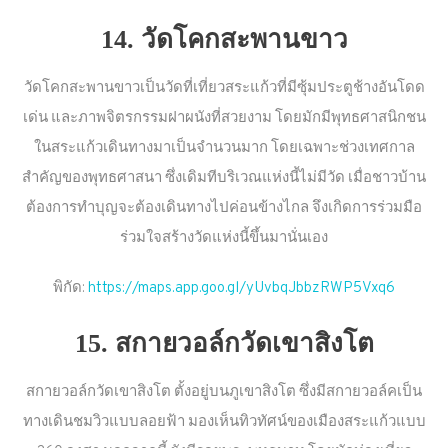
14. วัดโคกสะพานขาว
วัดโคกสะพานขาวเป็นวัดที่เที่ยวสระแก้วที่มีซุ้มประตูช้างอันโดด
เด่น และภาพจิตรกรรมฝาผนังที่สวยงาม โดยมักมีพุทธศาสนิกชน
ในสระแก้วเดินทางมาเป็นจำนวนมาก โดยเฉพาะช่วงเทศกาล
สำคัญของพุทธศาสนา ซึ่งเดิมทีบริเวณแห่งนี้ไม่มีวัด เมื่อชาวบ้าน
ต้องการทำบุญจะต้องเดินทางไปค่อนข้างไกล จึงเกิดการร่วมมือ
ร่วมใจสร้างวัดแห่งนี้ขึ้นมานั่นเอง
พิกัด:
https://maps.app.goo.gl/yUvbqJbbzRWP5Vxq6
15. สกายวอล์กวัดเขาสิงโต
สกายวอล์กวัดเขาสิงโต ตั้งอยู่บนภูเขาสิงโต ซึ่งมีสกายวอล์คเป็น
ทางเดินชมวิวแบบลอยฟ้า มองเห็นทิวทัศน์ของเมืองสระแก้วแบบ