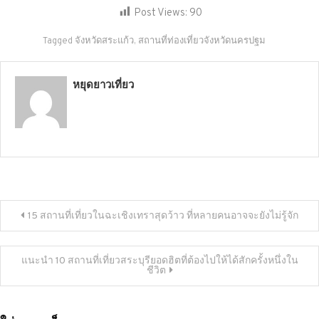
Post Views:
90
Tagged
จังหวัดสระแก้ว
,
สถานที่ท่องเที่ยวจังหวัดนครปฐม
หยุดยาวเที่ยว
แนะแนว
15 สถานที่เที่ยวในฉะเชิงเทราสุดว้าว ที่หลายคนอาจจะยังไม่รู้จัก
เรื่อง
แนะนำ 10 สถานที่เที่ยวสระบุรียอดฮิตที่ต้องไปให้ได้สักครั้งหนึ่งใน
ชีวิต