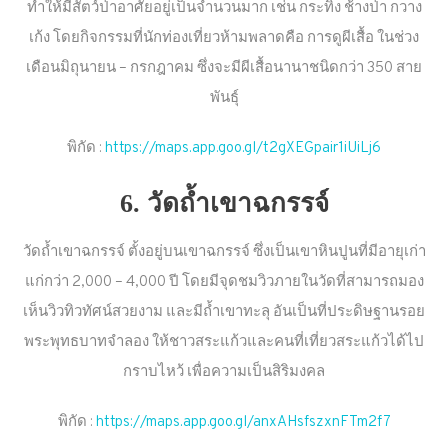
ทำให้มีสัตว์ป่าอาศัยอยู่เป็นจำนวนมาก เช่น กระทิง ช้างป่า กวาง
เก้ง โดยกิจกรรมที่นักท่องเที่ยวห้ามพลาดคือ การดูผีเสื้อ ในช่วง
เดือนมิถุนายน – กรกฎาคม ซึ่งจะมีผีเสื้อนานาชนิดกว่า 350 สาย
พันธุ์
พิกัด :
https://maps.app.goo.gl/t2gXEGpair1iUiLj6
6. วัดถ้ำเขาฉกรรจ์
วัดถ้ำเขาฉกรรจ์ ตั้งอยู่บนเขาฉกรรจ์ ซึ่งเป็นเขาหินปูนที่มีอายุเก่า
แก่กว่า 2,000 – 4,000 ปี โดยมีจุดชมวิวภายในวัดที่สามารถมอง
เห็นวิวทิวทัศน์สวยงาม และมีถ้ำเขาทะลุ อันเป็นที่ประดิษฐานรอย
พระพุทธบาทจำลอง ให้ชาวสระแก้วและคนที่เที่ยวสระแก้วได้ไป
กราบไหว้ เพื่อความเป็นสิริมงคล
พิกัด :
https://maps.app.goo.gl/anxAHsfszxnFTm2f7