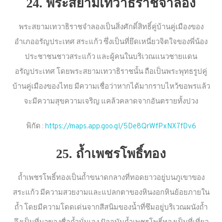
24. พระสยามเทวาธิราชจำลอง
พระสยามเทวาธิราชจำลองเป็นสิ่งศักดิ์สิทธิ์คู่บ้านคู่เมืองของ
อำเภออรัญประเทศ สระแก้ว ซึ่งเป็นที่ยึดเหนี่ยวจิตใจของพี่น้อง
ประชาชนชาวสระแก้ว และผู้คนในบริเวณแนวชายแดน
อรัญประเทศ โดยพระสยามเทวาธิราชนั้น ถือเป็นพระพุทธรูปคู่
บ้านคู่เมืองของไทย มีความเชื่อว่าหากได้มากราบไหว้ขอพรแล้ว
จะมีความสุขความเจริญ แคล้วคลาดจากอันตรายทั้งปวง
พิกัด :
https://maps.app.goo.gl/5De8QrWfPxNX7fDv6
25. ถ้ำเพชรโพธิ์ทอง
ถ้ำเพชรโพธิ์ทองเป็นถ้ำขนาดกลางที่ทอดยาวอยู่บนภูเขาของ
สระแก้ว มีความสวยงามและแปลกตาของหินงอกหินย้อยภายใน
ถ้ำ โดยมีความโดดเด่นจากสีสนิมของน้ำที่ซึมอยู่บริเวณผนังถ้ำ