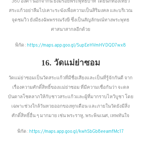
360 องศา นอกจากนี้ ยังมีรอยพระพุทธบาท โดยนักท่องเที่ยว
สระแก้วอย่าลืมไปเคาะระฆังเพื่อความเป็นสิริมงคล และบริเวณ
จุดชมวิว ยังมีธงฉัพพรรณรังษี ซึ่งเป็นสัญลักษณ์ทางพระพุทธ
ศาสนาสากลอีกด้วย
พิกัด :
https://maps.app.goo.gl/SupEeHVmHVDQD7wx8
16. วัดแม่ย่าซอม
วัดแม่ย่าซอมเป็นวัดสระแก้วที่มีชื่อเสียงและเป็นที่รู้จักกันดี จาก
เรื่องความศักดิ์สิทธิ์ของแม่ย่าซอม ที่มีความเชื่อกันว่า จะดล
บันดาลโชคลาภให้กับชาวสระแก้วและผู้ที่มากราบไหว้บูชา โดย
เฉพาะช่วงใกล้วันหวยออกของทุกเดือน และภายในวัดยังมีสิ่ง
ศักดิ์สิทธิ์อื่น ๆ มากมาย เช่น พระราหู, พระพิฆเนศ, เทพทันใจ
พิกัด :
https://maps.app.goo.gl/kwhSbGb8eeamfMc17