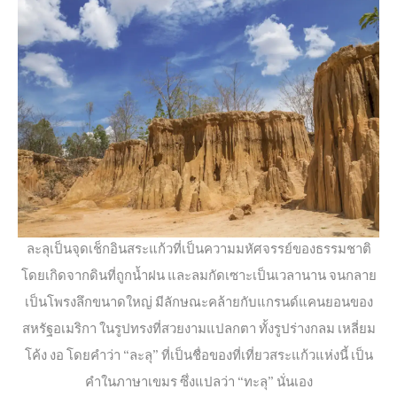
ละลุเป็นจุดเช็กอินสระแก้วที่เป็นความมหัศจรรย์ของธรรมชาติ
โดยเกิดจากดินที่ถูกน้ำฝน และลมกัดเซาะเป็นเวลานาน จนกลาย
เป็นโพรงลึกขนาดใหญ่ มีลักษณะคล้ายกับแกรนด์แคนยอนของ
สหรัฐอเมริกา ในรูปทรงที่สวยงามแปลกตา ทั้งรูปร่างกลม เหลี่ยม
โค้ง งอ โดยคำว่า “ละลุ” ที่เป็นชื่อของที่เที่ยวสระแก้วแห่งนี้ เป็น
คำในภาษาเขมร ซึ่งแปลว่า “ทะลุ” นั่นเอง