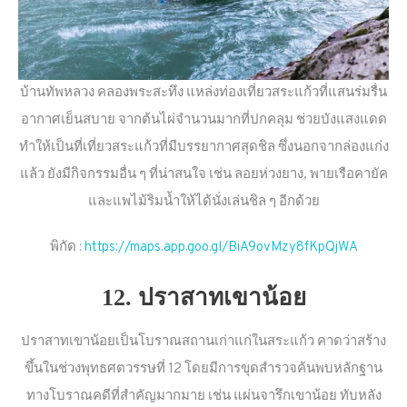
บ้านทัพหลวง คลองพระสะทึง แหล่งท่องเที่ยวสระแก้วที่แสนร่มรื่น
อากาศเย็นสบาย จากต้นไผ่จำนวนมากที่ปกคลุม ช่วยบังแสงแดด
ทำให้เป็นที่เที่ยวสระแก้วที่มีบรรยากาศสุดชิล ซึ่งนอกจากล่องแก่ง
แล้ว ยังมีกิจกรรมอื่น ๆ ที่น่าสนใจ เช่น ลอยห่วงยาง, พายเรือคายัค
และแพไม้ริมน้ำให้ได้นั่งเล่นชิล ๆ อีกด้วย
พิกัด :
https://maps.app.goo.gl/BiA9ovMzy8fKpQjWA
12. ปราสาทเขาน้อย
ปราสาทเขาน้อยเป็นโบราณสถานเก่าแก่ในสระแก้ว คาดว่าสร้าง
ขึ้นในช่วงพุทธศตวรรษที่ 12 โดยมีการขุดสำรวจค้นพบหลักฐาน
ทางโบราณคดีที่สำคัญมากมาย เช่น แผ่นจารึกเขาน้อย ทับหลัง