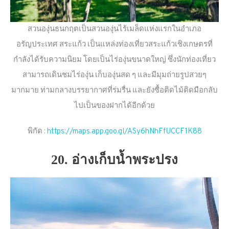
สวนองุ่นธนกฤตเป็นสวนองุ่นไร้เมล็ดแห่งแรกในอำเภอ
อรัญประเทศ สระแก้ว เป็นแหล่งท่องเที่ยวสระแก้วเชิงเกษตรที่
กำลังได้รับความนิยม โดยเป็นไร่องุ่นขนาดใหญ่ ซึ่งนักท่องเที่ยว
สามารถเดินชมไร่องุ่น เก็บองุ่นสด ๆ และมีมุมถ่ายรูปสวยๆ
มากมาย ท่ามกลางบรรยากาศที่ร่มรื่น และยังซื้อติดไม้ติดมือกลับ
ไปเป็นของฝากได้อีกด้วย
พิกัด :
https://maps.app.goo.gl/ASy6hNhFfUCCF1K88
20. อ่างเก็บน้ำพระปรง