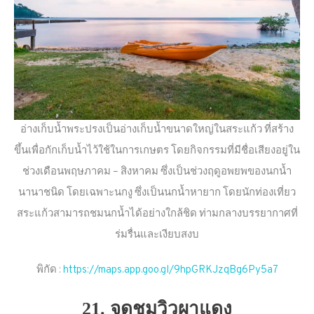
อ่างเก็บน้ำพระปรงเป็นอ่างเก็บน้ำขนาดใหญ่ในสระแก้ว ที่สร้าง
ขึ้นเพื่อกักเก็บน้ำไว้ใช้ในการเกษตร โดยกิจกรรมที่มีชื่อเสียงอยู่ใน
ช่วงเดือนพฤษภาคม – สิงหาคม ซึ่งเป็นช่วงฤดูอพยพของนกน้ำ
นานาชนิด โดยเฉพาะนกงู ซึ่งเป็นนกน้ำหายาก โดยนักท่องเที่ยว
สระแก้วสามารถชมนกน้ำได้อย่างใกล้ชิด ท่ามกลางบรรยากาศที่
ร่มรื่นและเงียบสงบ
พิกัด :
https://maps.app.goo.gl/9hpGRKJzqBg6Py5a7
21. จุดชมวิวผาแดง