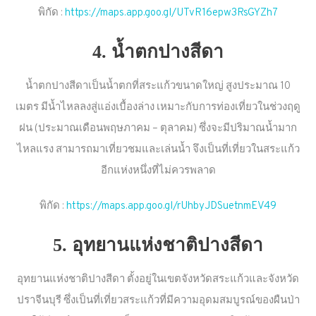
พิกัด :
https://maps.app.goo.gl/UTvR16epw3RsGYZh7
4. น้ำตกปางสีดา
น้ำตกปางสีดาเป็นน้ำตกที่สระแก้วขนาดใหญ่ สูงประมาณ 10
เมตร มีน้ำไหลลงสู่แอ่งเบื้องล่าง เหมาะกับการท่องเที่ยวในช่วงฤดู
ฝน (ประมาณเดือนพฤษภาคม – ตุลาคม) ซึ่งจะมีปริมาณน้ำมาก
ไหลแรง สามารถมาเที่ยวชมและเล่นน้ำ จึงเป็นที่เที่ยวในสระแก้ว
อีกแห่งหนึ่งที่ไม่ควรพลาด
พิกัด :
https://maps.app.goo.gl/rUhbyJDSuetnmEV49
5. อุทยานแห่งชาติปางสีดา
อุทยานแห่งชาติปางสีดา ตั้งอยู่ในเขตจังหวัดสระแก้วและจังหวัด
ปราจีนบุรี ซึ่งเป็นที่เที่ยวสระแก้วที่มีความอุดมสมบูรณ์ของผืนป่า