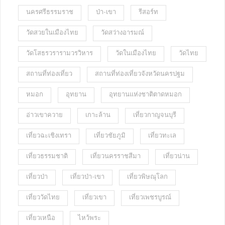
นครศรีธรรมราช
ป่า-เขา
รีสอร์ท
วัดสวยในเมืองไทย
วัดสว่างอารมณ์
วัดโสธรวรารามวรวิหาร
วัดในเมืองไทย
วัดไทย
สถานที่ท่องเที่ยว
สถานที่ท่องเที่ยวจังหวัดนครปฐม
หมอก
อุทยาน
อุทยานแห่งชาติตาดหมอก
อ่าวเขาควาย
เกาะล้าน
เที่ยวกาญจนบุรี
เที่ยวฉะเชิงเทรา
เที่ยวชัยภูมิ
เที่ยวทะเล
เที่ยวธรรมชาติ
เที่ยวนครราชสีมา
เที่ยวน่าน
เที่ยวป่า
เที่ยวป่า-เขา
เที่ยวพิษณุโลก
เที่ยววัดไทย
เที่ยวเขา
เที่ยวเพชรบูรณ์
เที่ยวเหนือ
ไหว้พระ