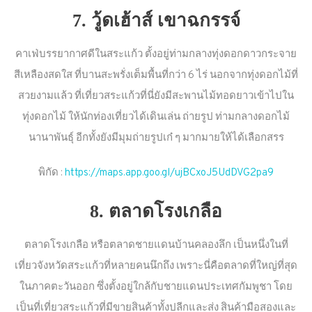
7. วู้ดเฮ้าส์ เขาฉกรรจ์
คาเฟ่บรรยากาศดีในสระแก้ว ตั้งอยู่ท่ามกลางทุ่งดอกดาวกระจาย
สีเหลืองสดใส ที่บานสะพรั่งเต็มพื้นที่กว่า 6 ไร่ นอกจากทุ่งดอกไม้ที่
สวยงามแล้ว ที่เที่ยวสระแก้วที่นี่ยังมีสะพานไม้ทอดยาวเข้าไปใน
ทุ่งดอกไม้ ให้นักท่องเที่ยวได้เดินเล่น ถ่ายรูป ท่ามกลางดอกไม้
นานาพันธุ์ อีกทั้งยังมีมุมถ่ายรูปเก๋ ๆ มากมายให้ได้เลือกสรร
พิกัด :
https://maps.app.goo.gl/ujBCxoJ5UdDVG2pa9
8. ตลาดโรงเกลือ
ตลาดโรงเกลือ หรือตลาดชายแดนบ้านคลองลึก เป็นหนึ่งในที่
เที่ยวจังหวัดสระแก้วที่หลายคนนึกถึง เพราะนี่คือตลาดที่ใหญ่ที่สุด
ในภาคตะวันออก ซึ่งตั้งอยู่ใกล้กับชายแดนประเทศกัมพูชา โดย
เป็นที่เที่ยวสระแก้วที่มีขายสินค้าทั้งปลีกและส่ง สินค้ามือสองและ