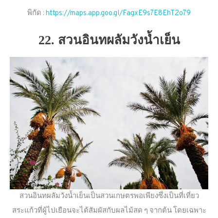
พิกัด :
https://maps.app.goo.gl/FagxE9s7E8EhT2o79
22. สวนอินทผลัมวังน้ำเย็น
สวนอินทผลัมวังน้ำเย็นเป็นสวนเกษตรพอเพียงซึ่งเป็นที่เที่ยว
สระแก้วที่ผู้ไปเยือนจะได้สัมผัสกับผลไม้สด ๆ จากต้น โดยเฉพาะ