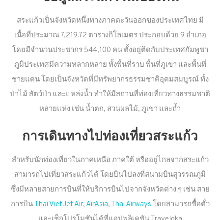
สระแก้วเป็นจังหวัดหนึ่งทางภาคตะวันออกของประเทศไทย มี
เนื้อที่ประมาณ 7,219.72 ตารางกิโลเมตร ประกอบด้วย 9 อำเภอ
โดยมีจำนวนประชากร 544,100 คน ตั้งอยู่ติดกับประเทศกัมพูชา
ภูมิประเทศมีความหลากหลาย ทั้งพื้นที่ราบ พื้นที่ภูเขา และพื้นที่
ชายแดน โดยเป็นจังหวัดที่มีทรัพยากรธรรมชาติอุดมสมบูรณ์ ทั้ง
ป่าไม้ สัตว์ป่า และแหล่งน้ำ ทำให้มีสถานที่ท่องเที่ยวทางธรรมชาติ
หลายแห่ง เช่น น้ำตก, สวนผลไม้, ภูเขา และถ้ำ
การเดินทางไปท่องเที่ยวสระแก้ว
สำหรับนักท่องเที่ยวในภาคเหนือ ภาคใต้ หรืออยู่ไกลจากสระแก้ว
สามารถไปเที่ยวสระแก้วได้ โดยบินไปลงที่สนามบินสุวรรณภูมิ
ซึ่งมีหลายสายการบินที่ให้บริการบินไปจากจังหวัดต่าง ๆ เช่น สาย
การบิน
Thai VietJet Air
,
AirAsia
,
Thai Airways
โดยสามารถซื้อตั๋ว
และเช็กโปรโมชันได้ที่แอปพลิเคชัน Traveloka