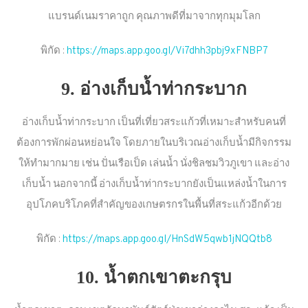
แบรนด์เนมราคาถูก คุณภาพดีที่มาจากทุกมุมโลก
พิกัด :
https://maps.app.goo.gl/Vi7dhh3pbj9xFNBP7
9. อ่างเก็บน้ำท่ากระบาก
อ่างเก็บน้ำท่ากระบาก เป็นที่เที่ยวสระแก้วที่เหมาะสำหรับคนที่
ต้องการพักผ่อนหย่อนใจ โดยภายในบริเวณอ่างเก็บน้ำมีกิจกรรม
ให้ทำมากมาย เช่น ปั่นเรือเป็ด เล่นน้ำ นั่งชิลชมวิวภูเขา และอ่าง
เก็บน้ำ นอกจากนี้ อ่างเก็บน้ำท่ากระบากยังเป็นแหล่งน้ำในการ
อุปโภคบริโภคที่สำคัญของเกษตรกรในพื้นที่สระแก้วอีกด้วย
พิกัด :
https://maps.app.goo.gl/HnSdW5qwb1jNQQtb8
10. น้ำตกเขาตะกรุบ