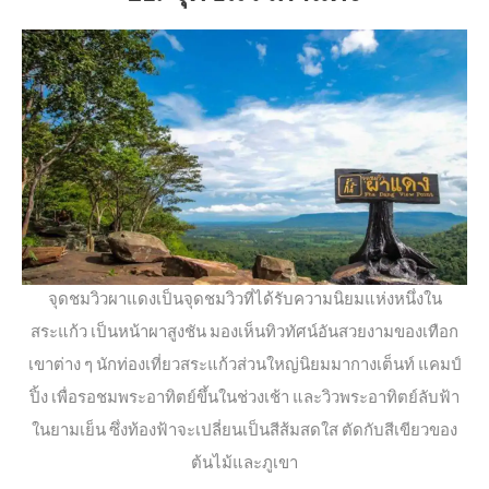
จุดชมวิวผาแดงเป็นจุดชมวิวที่ได้รับความนิยมแห่งหนึ่งใน
สระแก้ว เป็นหน้าผาสูงชัน มองเห็นทิวทัศน์อันสวยงามของเทือก
เขาต่าง ๆ นักท่องเที่ยวสระแก้วส่วนใหญ่นิยมมากางเต็นท์ แคมป์
ปิ้ง เพื่อรอชมพระอาทิตย์ขึ้นในช่วงเช้า และวิวพระอาทิตย์ลับฟ้า
ในยามเย็น ซึ่งท้องฟ้าจะเปลี่ยนเป็นสีส้มสดใส ตัดกับสีเขียวของ
ต้นไม้และภูเขา