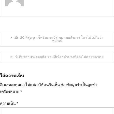
แนะแนว
เปิด 20 ที่สุดจุดเช็คอินกระบี่สวยงามอลังการ ใครไม่ไปถือว่า
พลาด!
เรื่อง
25 ที่เที่ยวลำปางยอดฮิต รวมที่เที่ยวลำปางที่คุณไม่ควรพลาด
ใส่ความเห็น
อีเมลของคุณจะไม่แสดงให้คนอื่นเห็น
ช่องข้อมูลจำเป็นถูกทำ
เครื่องหมาย
*
ความเห็น
*