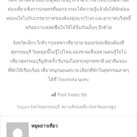
ปิดท้ายกันที่นาเฮียใช้ ศูนย์เรียนรู้วิถีชีวิตชาวนาไทย เป็นสถานที่
ท่องเที่ยวเชิงการเกษตรที่นอกจากจะได้ความรู้แล้วยังได้พักผ่อน
หย่อนใจไปกับบรรยากาศของท้องทุ่งนากว้างๆ และอากาศบริสุทธิ์
พร้อมกาแฟสดชื่นใจให้ได้จิบกันเย็นๆ อีกด้วย
จังหวัดเล็กๆ ใกล้ๆ กรุงเทพฯ เที่ยวง่าย ของอร่อยเพียบต้องที่
สุพรรณบุรี วันหยุดนี้ไม่รู้ไปไหน ลองชวนเพื่อนชวนคนรู้ใจไป
เที่ยวสุพรรณบุรีดูสักครั้ง รับรองไม่ครบทุกรสชาติ อย่าลืมจอง
ที่พักให้เรียบร้อย เที่ยวสนุกนอนสบาย เลือกที่พักในสุพรรณสวยๆ
ได้ที่ Traveloka นะคะ
Post Views:
86
Tagged
จังหวัดสุพรรณบุรี
,
สถานที่ท่องเที่ยวจังหวัดนครปฐม
หยุดยาวเที่ยว