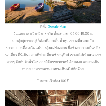
ที่ตั้ง:
Google Map
วันและเวลาเปิด-ปิด: ทุกวัน ตั้งแต่เวลา 06.00-18.00 น.
ปางอุ๋งสุพรรณบุรีก็ต้องที่อ่างเก็บน้ำหุบเขาวงนี่แหละ กับ
บรรยากาศที่สวยไม่แพ้ปางอุ๋งแม่ฮ่องสอน ยิ่งช่วงอากาศเย็นๆ ยิ่ง
น่าเที่ยว ที่นี่เป็นสถานที่ท่องเที่ยวเชิงอนุรักษ์ เราจะได้เห็นแนวเขา
สวยๆ ตัดกับผิวน้ำใสๆ ภายใต้บรรยากาศที่เงียบสงบ และลมเย็น
สบาย สามารถมานอนกางเต็นท์ได้อีกด้วย
7. ตลาดเก้าห้อง 100 ปี