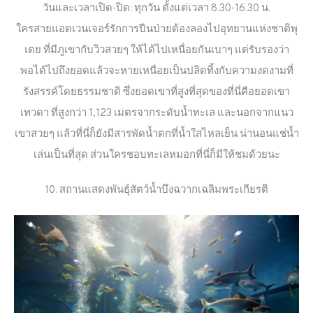
วันและเวลาเปิด-ปิด: ทุกวัน ตั้งแต่เวลา 8.30-16.30 น.
ใครสายแอดเวนเจอร์รักการปีนป่ายต้องลองไปอุทยานแห่งชาติพุ
เตย ที่มีภูเขากับวิวสวยๆ ให้ได้ไปเหนื่อยกันเบาๆ แต่รับรองว่า
พอได้ไปถึงยอดแล้วจะหายเหนื่อยเป็นปลิดทิ้งกับความงดงามที่
รังสรรค์โดยธรรมชาติ ซึ่งยอดเขาที่สูงที่สุดของที่นี่คือยอดเขา
เทวดา ที่สูงกว่า 1,123 เมตรจากระดับน้ำทะเล และนอกจากแนว
เขาสวยๆ แล้วที่นี่ก็ยังมีสารพัดน้ำตกที่น้ำใสไหลเย็น น่านอนแช่น้ำ
เล่นเป็นที่สุด ส่วนใครชอบทะเลหมอกที่นี่ก็มีให้ชมด้วยนะ
10. สถานแสดงพันธุ์สัตว์น้ำบึงฉวากเฉลิมพระเกียรติ