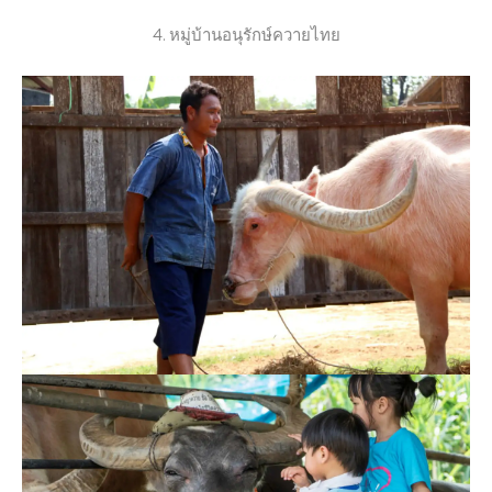
4. หมู่บ้านอนุรักษ์ควายไทย