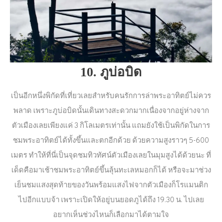
10. ภูบ่อบิด
เป็นอีกหนึ่งพิกัดที่เที่ยวเลยสำหรับคนรักการล่าพระอาทิตย์ไม่ควร
พลาด เพราะภูบ่อบิดนั้นเดินทางสะดวกมากเนื่องจากอยู่ห่างจาก
ตัวเมืองเลยเพียงแค่ 3 กิโลเมตรเท่านั้น แถมยังใช้เป็นพิกัดในการ
ชมพระอาทิตย์ได้ทั้งขึ้นและตกอีกด้วย ด้วยความสูงราวๆ 5-600
เมตร ทำให้ที่นี่เป็นจุดชมทิวทัศน์ตัวเมืองเลยในมุมสูงได้ด้วยนะ ที่
เด็ดคือมาเช้าชมพระอาทิตย์ขึ้นลุ้นทะเลหมอกก็ได้ หรือจะมาช่วง
เย็นชมแสงสุดท้ายของวันพร้อมแสงไฟจากตัวเมืองก็โรแมนติก
ไปอีกแบบจ้า เพราะเปิดให้อยู่บนยอดภูได้ถึง 19.30 น. ไปเลย
อยากเห็นช่วงไหนก็เลือกมาได้ตามใจ