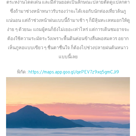
ตระหง่านโดดเด่น และมีส่วนยอดเป็นลักษณะปลายตัดดูแปลกตา
ซึ่งถ้ามาช่วงหน้าหนาวรับรองว่าจะได้เจอกับนักท่องเที่ยวล้นภู
แน่นอน แต่ถ้าช่วงหน้าฝนแบบนี้ถ้ามาเช้า ๆ ก็มีลุ้นทะเลหมอกให้ดู
ง่าย ๆ ด้วยนะ แถมผู้คนก็ยังไม่เยอะเท่าไหร่ แต่การเดินชมอาจจะ
ต้องใช้ความระมัดระวังเพราะพื้นดินค่อนข้างลื่นพอสมควร อยาก
เห็นภูหอแบบเขียว ๆ ชื่นตาชื่นใจ ก็ต้องไปช่วงปลายฝนต้นหนาว
แบบนี้เลย
พิกัด :
https://maps.app.goo.gl/qePEV7z9xq5gmCJi9