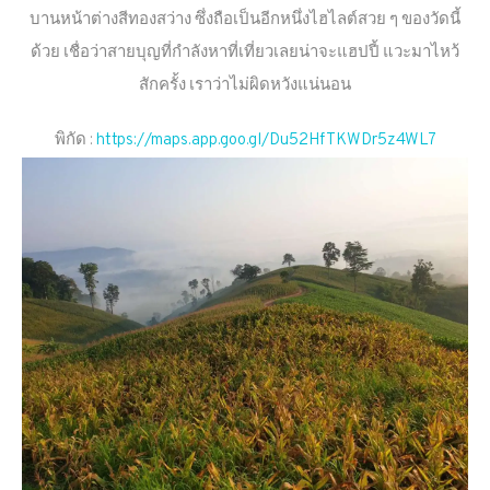
บานหน้าต่างสีทองสว่าง ซึ่งถือเป็นอีกหนึ่งไฮไลต์สวย ๆ ของวัดนี้
ด้วย เชื่อว่าสายบุญที่กำลังหาที่เที่ยวเลยน่าจะแฮปปี้ แวะมาไหว้
สักครั้ง เราว่าไม่ผิดหวังแน่นอน
พิกัด :
https://maps.app.goo.gl/Du52HfTKWDr5z4WL7