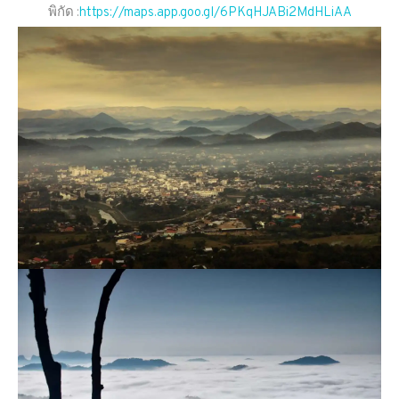
พิกัด :
https://maps.app.goo.gl/6PKqHJABi2MdHLiAA