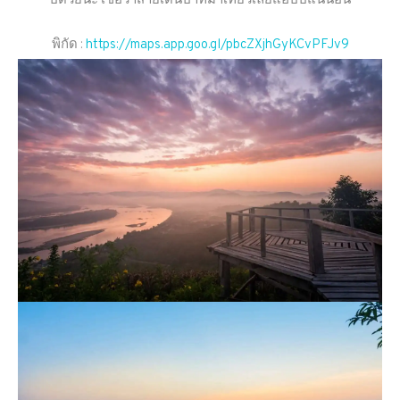
ปีด้วยนะ เชื่อว่าสายเดินป่าที่มาเที่ยวเลยแฮปปี้แน่นอน
พิกัด :
https://maps.app.goo.gl/pbcZXjhGyKCvPFJv9