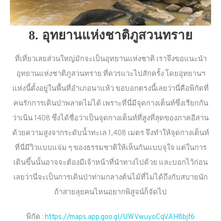
8. อุทยานแห่งชาติภูสวนทราย
ที่เที่ยวเลยส่วนใหญ่มักจะเป็นอุทยานแห่งชาติ เราจึงขอแนะนำ
อุทยานแห่งชาติภูสวนทราย ที่ควรแวะไปสักครั้ง โดยอุทยานฯ
แห่งนี้ตั้งอยู่ในพื้นที่อำเภอนาแห้ว ขอบอกตรงนี้เลยว่านี่คือพิกัดที่
คนรักการเดินป่าพลาดไม่ได้ เพราะที่นี่มีจุดกางเต็นท์ซึ่งเรียกกัน
ว่าเนิน 1408 ซึ่งได้ชื่อว่าเป็นจุดกางเต็นท์ที่สูงที่สุดของภาคอีสาน
ด้วยความสูงจากระดับน้ำทะเล 1,408 เมตร จึงทำให้จุดกางเต็นท์
ที่นี่มีวิวแบบแจ่ม ๆ ของธรรมชาติให้เห็นกันแบบจุใจ แต่ในการ
เดินขึ้นนั้นอาจจะต้องมีเจ้าหน้าที่นำทางไปด้วย และบอกไว้ก่อน
เลยว่านี่จะเป็นการเดินป่าท่ามกลางต้นไม้ที่ไม่ได้ถึงกับสบายนัก
ถ้าสายลุยคนไหนอยากพิสูจน์ก็จัดไป
พิกัด :
https://maps.app.goo.gl/UWVwuyoCqVAH8bjf6