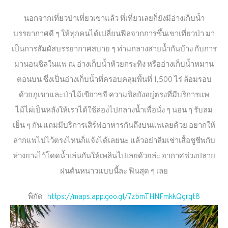
นอกจากเที่ยวป่าเที่ยวเขาแล้ว ที่เที่ยวเลยก็ยังมีอ่างเก็บน้ำ
บรรยากาศดี ๆ ให้ทุกคนได้เปลี่ยนฟีลจากการขึ้นเขาเที่ยวป่า มา
เป็นการสัมผัสบรรยากาศสบาย ๆ ท่ามกลางสายน้ำกันบ้าง กับการ
มานอนชิลในแพ ณ อ่างเก็บน้ำห้วยกระทิง หรืออ่างเก็บน้ำหมาน
ตอนบน ซึ่งเป็นอ่างเก็บน้ำที่ครอบคลุมพื้นที่ 1,500 ไร่ ล้อมรอบ
ด้วยภูเขาและป่าไม้เขียวขจี ความชิลยังอยู่ตรงที่มีบริการแพ
ไม้ไผ่เป็นหลังให้เราได้ใช้ล่องไปกลางน้ำเพื่อนั่ง ๆ นอน ๆ รับลม
เย็น ๆ กัน แถมมีบริการเสิร์ฟอาหารกันถึงบนแพเลยด้วย อยากให้
ลากแพไปไว้ตรงไหนก็แจ้งได้เลยนะ แล้วอย่าลืมเช่าเสื้อชูชีพกับ
ห่วงยางไว้โดดน้ำเล่นกันให้เพลินไปเลยด้วยล่ะ อากาศช่วงปลาย
ฝนต้นหนาวแบบนี้ละ ฟินสุด ๆ เลย
พิกัด :
https://maps.app.goo.gl/7zbmTHNFmkkQgrqt8