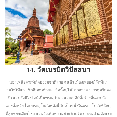
14. วัดเนรมิตวิปัสสนา
นอกเหนือจากพิกัดธรรมชาติสวย ๆ แล้ว เมืองเลยยังมีวัดที่น่า
สนใจให้แวะเช็กอินกันด้วยนะ วัดนี้อยู่ไม่ไกลจากพระธาตุศรีสอง
รัก แถมยังมีไฮไลต์เป็นพระอุโบสถและเจดีย์ที่สร้างขึ้นจากศิลา
แลงทั้งหลัง โดยพระอุโบสถหลังนี้นับเป็นหนึ่งในพระอุโบสถที่ใหญ่
ที่สุดของเมืองไทย แถมยังเพิ่มความสวยด้วยจิตรกรรมฝาผนังและ