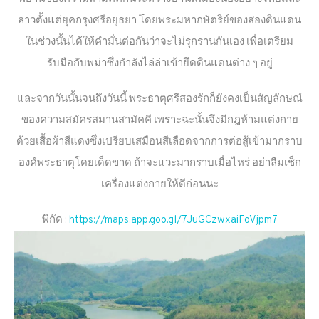
ลาวตั้งแต่ยุคกรุงศรีอยุธยา โดยพระมหากษัตริย์ของสองดินแดน
ในช่วงนั้นได้ให้คำมั่นต่อกันว่าจะไม่รุกรานกันเอง เพื่อเตรียม
รับมือกับพม่าซึ่งกำลังไล่ล่าเข้ายึดดินแดนต่าง ๆ อยู่
และจากวันนั้นจนถึงวันนี้ พระธาตุศรีสองรักก็ยังคงเป็นสัญลักษณ์
ของความสมัครสมานสามัคคี เพราะฉะนั้นจึงมีกฎห้ามแต่งกาย
ด้วยเสื้อผ้าสีแดงซึ่งเปรียบเสมือนสีเลือดจากการต่อสู้เข้ามากราบ
องค์พระธาตุโดยเด็ดขาด ถ้าจะแวะมากราบเมื่อไหร่ อย่าลืมเช็ก
เครื่องแต่งกายให้ดีก่อนนะ
พิกัด :
https://maps.app.goo.gl/7JuGCzwxaiFoVjpm7