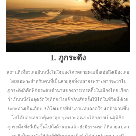
1. ภูกระดึง
สถานที่เที่ยวเลยยืนหนึ่งในใจของใครหลายคนเมื่อเอ่ยถึงเมืองเลย
โดยเฉพาะสำหรับคนที่เป็นสายลุยทั้งหลาย เพราะหากจะว่าไป
ภูกระดึงก็คือพิกัดระดับตำนานของการเทรคกิ้งในเมืองไทย เรียก
ว่าเป็นหนึ่งในจุดวัดใจที่ต้องไปเช็กอินสักครั้งให้ได้ในชีวิตนี้ ด้วย
ระยะทางเดินเกือบ 9 กิโลเมตรที่ทำเอาแทบถอดใจ แต่ถ้าผ่านขึ้น
ไปได้บอกเลยว่าคุ้มค่าสุด ๆ เพราะคุณจะได้กลายเป็นผู้พิชิต
ภูกระดึง ทั้งนี้เมื่อขึ้นไปถึงด้านบนแล้ว ยังมีธรรมชาติที่สวยแปลก