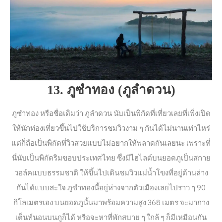
13. ภูซำทอง (ภูลำดวน)
ภูซำทอง หรือชื่อเดิมว่า ภูลำดวน นับเป็นพิกัดที่เที่ยวเลยที่เพิ่งเปิด
ให้นักท่องเที่ยวขึ้นไปใช้บริการชมวิวงาม ๆ กันได้ไม่นานเท่าไหร่
แต่ก็ถือเป็นพิกัดที่วิวสวยแบบไม่อยากให้พลาดกันเลยนะ เพราะที่
นี่นับเป็นพิกัดริมขอบประเทศไทย ซึ่งมีไฮไลต์บนยอดภูเป็นสกาย
วอล์คแบบธรรมชาติ ให้ขึ้นไปเดินชมวิวแม่น้ำโขงที่อยู่ด้านล่าง
กันได้แบบสะใจ ภูซำทองนี้อยู่ห่างจากตัวเมืองเลยไปราว ๆ 90
กิโลเมตรเอง บนยอดภูนั้นมาพร้อมความสูง 368 เมตร จะมากาง
เต็นท์นอนบนภูก็ได้ หรือจะหาที่พักสบาย ๆ ใกล้ ๆ ก็มีเหมือนกัน