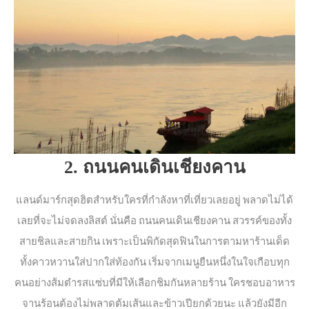
2. ถนนคนเดินเชียงคาน
แลนด์มาร์กสุดฮิตสำหรับใครที่กำลังหาที่เที่ยวเลยอยู่ พลาดไม่ได้
เลยที่จะไม่จดลงลิสต์ นั่นคือ ถนนคนเดินเชียงคาน สวรรค์ของทั้ง
สายชิลและสายกิน เพราะเป็นพิกัดสุดฟินในการตามหาร้านเด็ด
ทั้งคาวหวานใส่ปากใส่ท้องกัน เริ่มจากเมนูยืนหนึ่งในใจเกือบทุก
คนอย่างส้มตำรสแซ่บที่มีให้เลือกชิมกันหลายร้าน ใครชอบอาหาร
จานร้อนต้องไม่พลาดต้มเส้นและข้าวเปียกด้วยนะ แล้วยังมีอีก