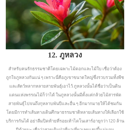
12. ภูหลวง
สำหรับคนรักธรรมชาติโดยเฉพาะไม้ดอกและไม้ใบ เชื่อว่าต้อง
ถูกใจภูหลวงกันแน่ ๆ เพราะนี่คือภูเขาขนาดใหญ่ซึ่งรวบรวมทั้งพืช
และสัตว์หลากหลายสายพันธุ์เอาไว้ ภูหลวงนั้นได้ชื่อว่าเป็นดิน
แดนแห่งพรรณไม้ก็ว่าได้ ในภูหลวงนั้นมีตั้งแต่กล้วยไม้สารพัด
สายพันธุ์ไปจนถึงกุหลาบพันปีและอื่น ๆ อีกมากมายให้ได้ชมกัน
โดยมีการทำเส้นทางเดินศึกษาธรรมชาติหลายเส้นทางให้เลือกใช้
บริการกันได้ อย่าลืมปิดท้ายที่รอยเท้าไดโนเสาร์อายุกว่า 120 ล้าน