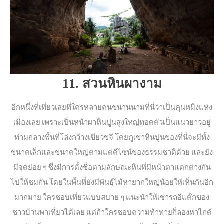
11. สวนหินผางาม
อีกหนึ่งที่เที่ยวเลยที่ใครหลายคนขนานนามที่นี่ว่าเป็นคุนหมิงแห่ง
เมืองเลย เพราะเป็นหน้าผาหินปูนสูงใหญ่ทอดตัวเป็นแนวยาวอยู่
ท่ามกลางพื้นที่โล่งกว้างเขียวขจี โดยภูเขาหินปูนของที่นี่จะมีทั้ง
ขนาดเล็กและขนาดใหญ่ตามแต่ดีไซน์ของธรรมชาติด้วย และยัง
มีจุดย่อย ๆ ซึ่งมีการตั้งชื่อตามลักษณะหินที่มีหน้าตาแตกต่างกัน
ไปให้ชมกัน โดยในพื้นที่ยังมีพันธุ์ไม้หายากใหญ่น้อยให้เห็นกันอีก
มากมาย ใครชอบเที่ยวแบบสบาย ๆ แนะนำให้เช่ารถอีแต๊กของ
ชาวบ้านพาเที่ยวได้เลย แต่ถ้าใครชอบความท้าทายก็ลองหาไกด์