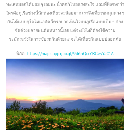
ทะเลหมอกได้บ่อย ๆ เลยนะ น้ำตกก็ไหลแรงสะใจ แถมที่พิเศษกว่า
ใครคือภูเรือช่วงนี้นักท่องเที่ยวจะน้อยมาก เราจึงเที่ยวชมมุมต่าง ๆ
กันได้แบบจุใจไม่แออัด ใครอยากเห็นวิวบนภูเรือแบบเต็ม ๆ ต้อง
จัดช่วงปลายฝนต้นหนาวนี้เลย แต่จะยังไงก็ต้องใช้ความ
ระมัดระวังในการขับรถกันด้วยนะ จะได้เที่ยวกันแบบปลอดภัย
พิกัด :
https://maps.app.goo.gl/9d6nQcrYBGeyYJC1A