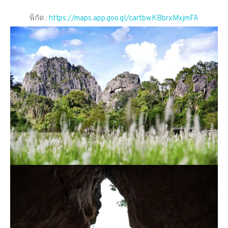
พิกัด :
https://maps.app.goo.gl/cartbwKBbrxMxjmFA