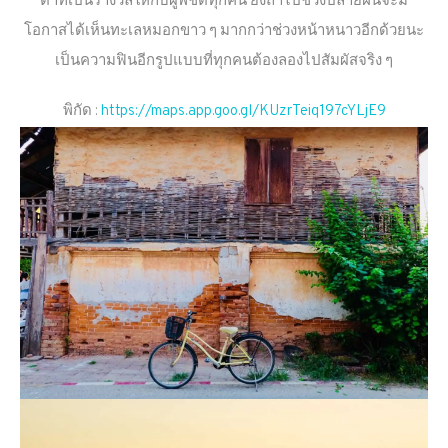
ตาที่เป็นรางวัลให้กับผู้พิชิตทุกคน ยิ่งถ้าไปช่วงปลายฝนจะมี
โอกาสได้เห็นทะเลหมอกขาว ๆ มากกว่าช่วงหน้าหนาวอีกด้วยนะ
เป็นความฟินอีกรูปแบบที่ทุกคนต้องลองไปสัมผัสจริง ๆ
พิกัด :
https://maps.app.goo.gl/KUzrTeiq197cYLjE9