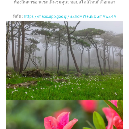
ท้องถิ่นพาซอกแซกเดินชมดูนะ ชอบสไตล์ไหนก็เลือกเอา
พิกัด :
https://maps.app.goo.gl/BZhcMWeuEDGmAwZ4A