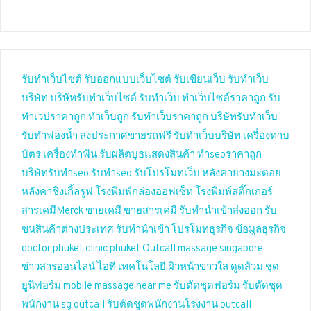
รับทำเว็บไซต์
รับออกแบบเว็บไซต์
รับเขียนเว็บ
รับทำเว็บ
บริษัท
บริษัทรับทำเว็บไซต์
รับทำเว็บ
ทำเว็บไซต์ราคาถูก
รับ
ทำเวปราคาถูก
ทำเว็บถูก
รับทำเว็บราคาถูก
บริษัทรับทำเว็บ
รับทำฟองน้ำ
ลงประกาศขายรถฟรี
รับทำเว็บบริษัท
เครื่องทาบ
บัตร
เครื่องทำฟัน
รับผลิตบูธแสดงสินค้า
ทำseoราคาถูก
บริษัทรับทำseo
รับทำseo
รับโปรโมทเว็บ
หลังคายางมะตอย
หลังคาชิงเกิ้ลรูฟ
โรงพิมพ์กล่องออฟเซ็ท
โรงพิมพ์สติ๊กเกอร์
สารเคมีMerck
ขายเคมี
ขายสารเคมี
รับทำนำเข้าส่งออก
รับ
ขนสินค้าต่างประเทศ
รับทำนำเข้า
โปรโมทธุรกิจ
ข้อมูลธุรกิจ
doctor phuket
clinic phuket
Outcall massage singapore
ข่าวสารออนไลน์
ไอที เทคโนโลยี
ผิวหน้าขาวใส
ดูดส้วม
ชุด
ยูนิฟอร์ม
mobile massage near me
รับตัดชุดฟอร์ม
รับตัดชุด
พนักงาน
sg outcall
รับตัดชุดพนักงานโรงงาน
outcall