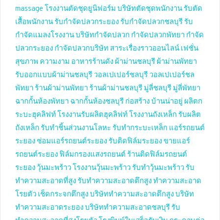
massage
โรงงานตัดชุดยูนิฟอร์ม
บริษัทตัดชุดพนักงาน
รับตัด
เสื้อพนักงาน
รับกำจัดปลวกระยอง
รับกำจัดปลวกชลบุรี
รับ
กำจัดแมลงโรงงาน
บริษัทกำจัดปลวก
กำจัดปลวกพัทยา
กำจัด
ปลวกระยอง
กำจัดปลวกบริษัท
สาระเรื่องราวออนไลน์
เฟชั่น
สุขภาพ ความงาม
อาหารร้านดัง
ผ้าม่านชลบุรี
ผ้าม่านพัทยา
รับออกแบบผ้าม่านชลบุรี
วอลเปเปอร์ชลบุรี
วอลเปเปอร์ชล
พัทยา
ร้านผ้าม่านพัทยา
ร้านผ้าม่านชลบุรี
มู่ลี่ชลบุรี
มู่ลี่พัทยา
ฉากกั้นห้องพัทยา
ฉากกั้นห้องชลบุรี
ก่อสร้าง บ้านน่าอยู่
ผลิตก
ระบะฮุคลิฟท์
โรงงานรับผลิตฮุคลิฟท์
โรงงานถังเหล็ก
รับผลิต
ถังเหล็ก
รับทำชิ้นส่วนงานโลหะ
รับทำกระบะเหล็ก
แอร์รถยนต์
ระยอง
ซ่อมแอร์รถยนต์ระยอง
รับติดฟิล์มระยอง
ขายแอร์
รถยนต์ระยอง
ฟิล์มกรองแสงรถยนต์
ร้านติดฟิล์มรถยนต์
ระยอง
วุ้นมะพร้าว
โรงงานวุ้นมะพร้าว
รับทำวุ้นมะพร้าว
รับ
ทำความสะอาดที่สูง
รับทำความสะอาดตึกสูง
ทำความสะอาด
โรยตัว
เช็ดกระจกตึกสูง
บริษัททำความสะอาดตึกสูง
บริษัท
ทำความสะอาดระยอง
บริษัททำความสะอาดชลบุรี
รับ