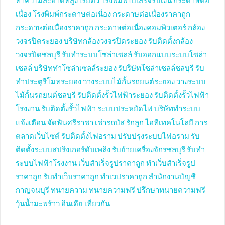
ทำความสะอาดที่สูงโรยตัว
โรงพิมพ์ใบเสร็จรับเงิน
กระดาษต่อ
เนื่อง
โรงพิมพ์กระดาษต่อเนื่อง
กระดาษต่อเนื่องราคาถูก
กระดาษต่อเนื่องราคาถูก
กระดาษต่อเนื่องคอมพิวเตอร์
กล้อง
วงจรปิดระยอง
บริษัทกล้องวงจรปิดระยอง
รับติดตั้งกล้อง
วงจรปิดชลบุรี
รับทำระบบโซล่าเซลล์
รับออกแบบระบบโซล่า
เซลล์
บริษัททำโซล่าเซลล์ระยอง
รับริษัทโซล่าเซลล์ชลบุรี
รับ
ทำประตูรีโมทระยอง
วางระบบไม้กั้นรถยนต์ระยอง
วางระบบ
ไม้กั้นรถยนต์ชลบุรี
รับติดตั้งรั้วไฟฟ้าระยอง
รับติดตั้งรั้วไฟฟ้า
โรงงาน
รับติดตั้งรั้วไฟฟ้า
ระบบประหยัดไฟ
บริษัททำระบบ
แจ้งเตือน
จัดฟันศรีราชา
เช่ารถบัส
รักลูก
ไอทีเทคโนโลยี
การ
ตลาดเว็บไซต์
รับติดตั้งไฟอราม
ปรับปรุงระบบไฟอราม
รับ
ติดตั้งระบบสปริงเกอร์ดับเพลิง
รับย้ายเครื่องจักรชลบุรี
รับทำ
ระบบไฟฟ้าโรงงาน
เว็บสำเร็จรูปราคาถูก
ทำเว็บสำเร็จรูป
ราคาถูก
รับทำเว็บราคาถูก
ทำเวปราคาถูก
สำนักงานบัญชี
กาญจนบุรี
ทนายความ
ทนายความฟรี
ปรึกษาทนายความฟรี
วุ้นน้ำมะพร้าว
อินเดีย
เที่ยวกัน