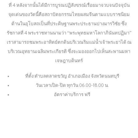
ที่ 4 หลังจากนั้นได้มีการบูรณปฏิสังขรณ์เรื่อยมาจวบจนปัจจุบัน
จุดเด่นของวัดนี้คือสถาปัตยกรรมไทยผสมจีนตามแบบราชนิยม
ด้านในอุโบสถเป็นที่ประดิษฐานพระประธานปางมารวิชัย ซึ่ง
รัชกาลที่ 4 พระราชทานนามว่า “พระพุทธมหาโลกาภินันทปฏิมา”
เราสามารถชมพระอาทิตย์ตกดินบริเวณริมแม่น้ำเจ้าพระยาได้ ณ
บริเวณอุทยานเฉลิมพระเกียรติ ซึ่งจะมองออกไปเห็นสะพานมหา
เจษฎาบดินทร์
ที่ตั้ง ตำบลตลาดขวัญ อำเภอเมือง จังหวัดนนทบุรี
วันเวลาเปิด-ปิด ทุกวัน 06.00-18.00 น.
อัตราค่าบริการ ฟรี