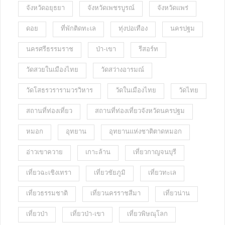
จังหวัดอยุธยา
จังหวัดเพชรบูรณ์
จังหวัดแพร่
ดอย
ที่พักติดทะเล
ทุ่งปอเทือง
นครปฐม
นครศรีธรรมราช
ป่า-เขา
รีสอร์ท
วัดสวยในเมืองไทย
วัดสว่างอารมณ์
วัดโสธรวรารามวรวิหาร
วัดในเมืองไทย
วัดไทย
สถานที่ท่องเที่ยว
สถานที่ท่องเที่ยวจังหวัดนครปฐม
หมอก
อุทยาน
อุทยานแห่งชาติตาดหมอก
อ่าวเขาควาย
เกาะล้าน
เที่ยวกาญจนบุรี
เที่ยวฉะเชิงเทรา
เที่ยวชัยภูมิ
เที่ยวทะเล
เที่ยวธรรมชาติ
เที่ยวนครราชสีมา
เที่ยวน่าน
เที่ยวป่า
เที่ยวป่า-เขา
เที่ยวพิษณุโลก