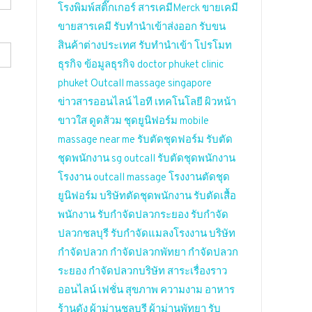
โรงพิมพ์สติ๊กเกอร์
สารเคมีMerck
ขายเคมี
ขายสารเคมี
รับทำนำเข้าส่งออก
รับขน
สินค้าต่างประเทศ
รับทำนำเข้า
โปรโมท
ธุรกิจ
ข้อมูลธุรกิจ
doctor phuket
clinic
phuket
Outcall massage singapore
ข่าวสารออนไลน์
ไอที เทคโนโลยี
ผิวหน้า
ขาวใส
ดูดส้วม
ชุดยูนิฟอร์ม
mobile
massage near me
รับตัดชุดฟอร์ม
รับตัด
ชุดพนักงาน
sg outcall
รับตัดชุดพนักงาน
โรงงาน
outcall massage
โรงงานตัดชุด
ยูนิฟอร์ม
บริษัทตัดชุดพนักงาน
รับตัดเสื้อ
พนักงาน
รับกำจัดปลวกระยอง
รับกำจัด
ปลวกชลบุรี
รับกำจัดแมลงโรงงาน
บริษัท
กำจัดปลวก
กำจัดปลวกพัทยา
กำจัดปลวก
ระยอง
กำจัดปลวกบริษัท
สาระเรื่องราว
ออนไลน์
เฟชั่น สุขภาพ ความงาม
อาหาร
ร้านดัง
ผ้าม่านชลบุรี
ผ้าม่านพัทยา
รับ