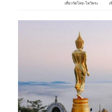
เที่ยววัดไทย-ไหว้พระ
เ