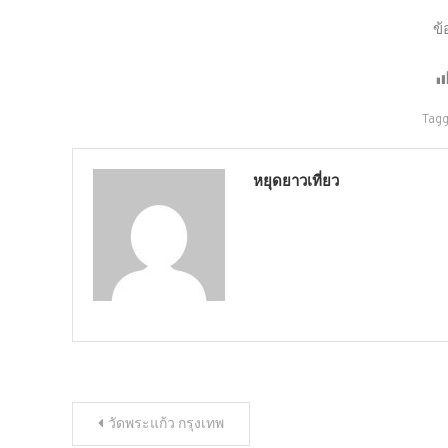
ข้
Tag
หยุดยาวเที่ยว
แนะแนว
วัดพระแก้ว กรุงเทพ