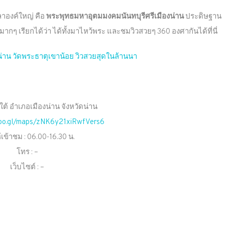
ลาองค์ใหญ่ คือ
พระพุทธมหาอุตมมงคมนันทบุรีศรีเมืองน่าน
ประดิษฐาน
ากๆ เรียกได้ว่า ได้ทั้งมาไหว้พระ และชมวิวสวยๆ 360 องศากันได้ที่นี่
น่าน วัดพระธาตุเขาน้อย วิวสวยสุดในล้านนา
ดู่ใต้ อำเภอเมืองน่าน จังหวัดน่าน
goo.gl/maps/zNK6y21xiRwfVers6
้เข้าชม : 06.00-16.30 น.
โทร : –
เว็บไซต์ : –