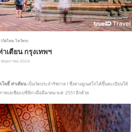
่ยววัดไทย-ไหว้พระ
 ท่าเตียน กรุงเทพฯ
6 พฤษภาคม 2024
ดโพธิ์ ท่าเตียน
เป็นวัดประจำรัชกาล 1 ซึ่งทางยูเนสโกได้ขึ้นทะเบียนให้
เอเชียแปซิฟิก เมื่อมีนาคม พ.ศ. 2551 อีกด้วย