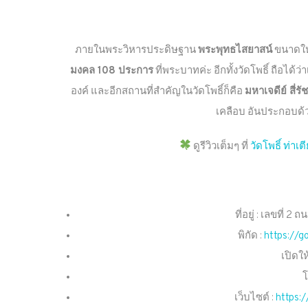
ภายในพระวิหารประดิษฐาน
พระพุทธไสยาสน์
ขนาดใหญ
มงคล 108 ประการ
ที่พระบาทค่ะ อีกทั้งวัดโพธิ์ ถือไ
องค์ และอีกสถานที่สำคัญในวัดโพธิ์ก็คือ
มหาเจดีย์ สี่ร
เคลือบ อันประกอบด้ว
ดูรีวิวเต็มๆ ที่
วัดโพธิ์ ท่า
ที่อยู่ : เลขที
พิกัด :
https://
เปิดให
โ
เว็บไซต์ :
https: