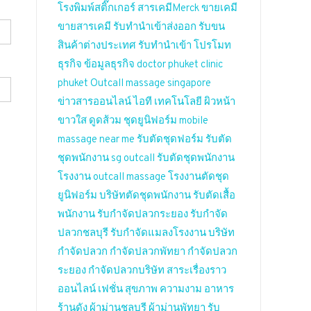
โรงพิมพ์สติ๊กเกอร์
สารเคมีMerck
ขายเคมี
ขายสารเคมี
รับทำนำเข้าส่งออก
รับขน
สินค้าต่างประเทศ
รับทำนำเข้า
โปรโมท
ธุรกิจ
ข้อมูลธุรกิจ
doctor phuket
clinic
phuket
Outcall massage singapore
ข่าวสารออนไลน์
ไอที เทคโนโลยี
ผิวหน้า
ขาวใส
ดูดส้วม
ชุดยูนิฟอร์ม
mobile
massage near me
รับตัดชุดฟอร์ม
รับตัด
ชุดพนักงาน
sg outcall
รับตัดชุดพนักงาน
โรงงาน
outcall massage
โรงงานตัดชุด
ยูนิฟอร์ม
บริษัทตัดชุดพนักงาน
รับตัดเสื้อ
พนักงาน
รับกำจัดปลวกระยอง
รับกำจัด
ปลวกชลบุรี
รับกำจัดแมลงโรงงาน
บริษัท
กำจัดปลวก
กำจัดปลวกพัทยา
กำจัดปลวก
ระยอง
กำจัดปลวกบริษัท
สาระเรื่องราว
ออนไลน์
เฟชั่น สุขภาพ ความงาม
อาหาร
ร้านดัง
ผ้าม่านชลบุรี
ผ้าม่านพัทยา
รับ