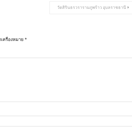
วัดสิรินธรวรารามภูพร้าว อุบลราชธานี
ทำเครื่องหมาย
*