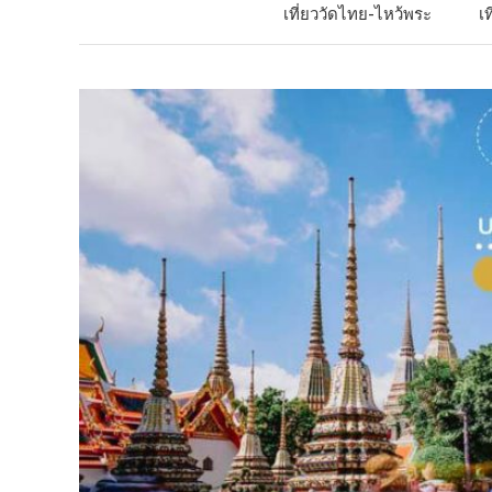
เที่ยววัดไทย-ไหว้พระ
เ