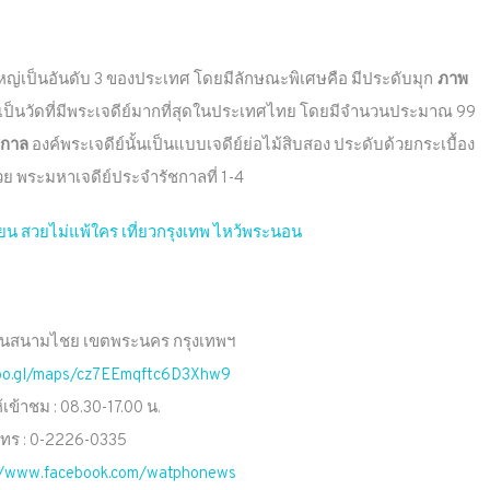
่เป็นอันดับ 3 ของประเทศ โดยมีลักษณะพิเศษคือ มีประดับมุก
ภาพ
ด้ว่าเป็นวัดที่มีพระเจดีย์มากที่สุดในประเทศไทย โดยมีจำนวนประมาณ 99
ัชกาล
องค์พระเจดีย์นั้นเป็นแบบเจดีย์ย่อไม้สิบสอง ประดับด้วยกระเบื้อง
ย พระมหาเจดีย์ประจำรัชกาลที่ 1-4
เตียน สวยไม่แพ้ใคร เที่ยวกรุงเทพ ไหว้พระนอน
่ 2 ถนนสนามไชย เขตพระนคร กรุงเทพฯ
goo.gl/maps/cz7EEmqftc6D3Xhw9
้เข้าชม : 08.30-17.00 น.
ทร : 0-2226-0335
//www.facebook.com/watphonews