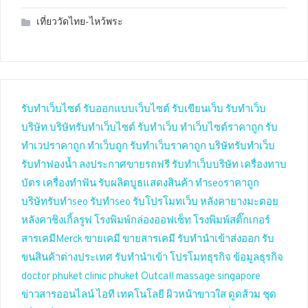
เที่ยววัดไทย-ไหว้พระ
รับทำเว็บไซต์
รับออกแบบเว็บไซต์
รับเขียนเว็บ
รับทำเว็บ
บริษัท
บริษัทรับทำเว็บไซต์
รับทำเว็บ
ทำเว็บไซต์ราคาถูก
รับ
ทำเวปราคาถูก
ทำเว็บถูก
รับทำเว็บราคาถูก
บริษัทรับทำเว็บ
รับทำฟองน้ำ
ลงประกาศขายรถฟรี
รับทำเว็บบริษัท
เครื่องทาบ
บัตร
เครื่องทำฟัน
รับผลิตบูธแสดงสินค้า
ทำseoราคาถูก
บริษัทรับทำseo
รับทำseo
รับโปรโมทเว็บ
หลังคายางมะตอย
หลังคาชิงเกิ้ลรูฟ
โรงพิมพ์กล่องออฟเซ็ท
โรงพิมพ์สติ๊กเกอร์
สารเคมีMerck
ขายเคมี
ขายสารเคมี
รับทำนำเข้าส่งออก
รับ
ขนสินค้าต่างประเทศ
รับทำนำเข้า
โปรโมทธุรกิจ
ข้อมูลธุรกิจ
doctor phuket
clinic phuket
Outcall massage singapore
ข่าวสารออนไลน์
ไอที เทคโนโลยี
ผิวหน้าขาวใส
ดูดส้วม
ชุด