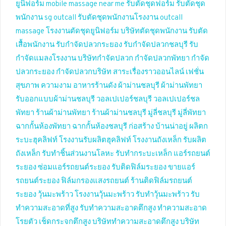
ยูนิฟอร์ม
mobile massage near me
รับตัดชุดฟอร์ม
รับตัดชุด
พนักงาน
sg outcall
รับตัดชุดพนักงานโรงงาน
outcall
massage
โรงงานตัดชุดยูนิฟอร์ม
บริษัทตัดชุดพนักงาน
รับตัด
เสื้อพนักงาน
รับกำจัดปลวกระยอง
รับกำจัดปลวกชลบุรี
รับ
กำจัดแมลงโรงงาน
บริษัทกำจัดปลวก
กำจัดปลวกพัทยา
กำจัด
ปลวกระยอง
กำจัดปลวกบริษัท
สาระเรื่องราวออนไลน์
เฟชั่น
สุขภาพ ความงาม
อาหารร้านดัง
ผ้าม่านชลบุรี
ผ้าม่านพัทยา
รับออกแบบผ้าม่านชลบุรี
วอลเปเปอร์ชลบุรี
วอลเปเปอร์ชล
พัทยา
ร้านผ้าม่านพัทยา
ร้านผ้าม่านชลบุรี
มู่ลี่ชลบุรี
มู่ลี่พัทยา
ฉากกั้นห้องพัทยา
ฉากกั้นห้องชลบุรี
ก่อสร้าง บ้านน่าอยู่
ผลิตก
ระบะฮุคลิฟท์
โรงงานรับผลิตฮุคลิฟท์
โรงงานถังเหล็ก
รับผลิต
ถังเหล็ก
รับทำชิ้นส่วนงานโลหะ
รับทำกระบะเหล็ก
แอร์รถยนต์
ระยอง
ซ่อมแอร์รถยนต์ระยอง
รับติดฟิล์มระยอง
ขายแอร์
รถยนต์ระยอง
ฟิล์มกรองแสงรถยนต์
ร้านติดฟิล์มรถยนต์
ระยอง
วุ้นมะพร้าว
โรงงานวุ้นมะพร้าว
รับทำวุ้นมะพร้าว
รับ
ทำความสะอาดที่สูง
รับทำความสะอาดตึกสูง
ทำความสะอาด
โรยตัว
เช็ดกระจกตึกสูง
บริษัททำความสะอาดตึกสูง
บริษัท