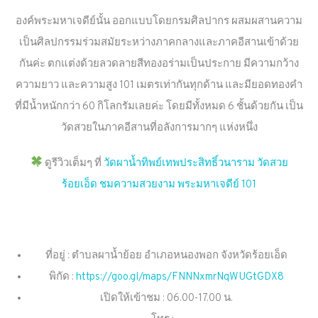
องค์พระมหาเจดีย์นั้น ออกแบบโดยกรมศิลปากร ผสมผสานความ
เป็นศิลปกรรมร่วมสมัยระหว่างภาคกลางและภาคอีสานเข้าด้วย
กันค่ะ ตกแต่งด้วยลวดลายสีทองอร่ามเป็นประกาย มีความกว้าง
ความยาว และความสูง 101 เมตรเท่ากันทุกด้าน และมียอดทองคำ
ที่มีน้ำหนักกว่า 60 กิโลกรัมเลยค่ะ โดยมีทั้งหมด 6 ชั้นด้วยกัน เป็น
วัดสวยในภาคอีสานที่อลังการมากๆ แห่งหนึ่ง
ดูรีวิวเต็มๆ ที่
วัดผาน้ำทิพย์เทพประสิทธิ์วนาราม วัดสวย
ร้อยเอ็ด ชมความสวยงาม พระมหาเจดีย์ 101
ที่อยู่ : ตำบลผาน้ำย้อย อำเภอหนองพอก จังหวัดร้อยเอ็ด
พิกัด :
https://goo.gl/maps/FNNNxmrNqWUGtGDX8
เปิดให้เข้าชม : 06.00-17.00 น.