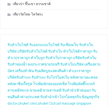
เที่ยวป่า ขึ้นเขา ธรรมชาติ
เที่ยววัดไทย-ไหว้พระ
รับทำเว็บไซต์
รับออกแบบเว็บไซต์
รับเขียนเว็บ
รับทำเว็บ
บริษัท
บริษัทรับทำเว็บไซต์
รับทำเว็บ
ทำเว็บไซต์ราคาถูก
รับ
ทำเวปราคาถูก
ทำเว็บถูก
รับทำเว็บราคาถูก
บริษัทรับทำเว็บ
รับทำฟองน้ำ
ลงประกาศขายรถฟรี
รับทำเว็บบริษัท
เครื่องทาบ
บัตร
เครื่องทำฟัน
รับผลิตบูธแสดงสินค้า
ทำseoราคาถูก
บริษัทรับทำseo
รับทำseo
รับโปรโมทเว็บ
หลังคายางมะตอย
หลังคาชิงเกิ้ลรูฟ
โรงพิมพ์กล่องออฟเซ็ท
โรงพิมพ์สติ๊กเกอร์
สารเคมีMerck
ขายเคมี
ขายสารเคมี
รับทำนำเข้าส่งออก
รับ
ขนสินค้าต่างประเทศ
รับทำนำเข้า
โปรโมทธุรกิจ
ข้อมูลธุรกิจ
doctor phuket
clinic phuket
Outcall massage singapore