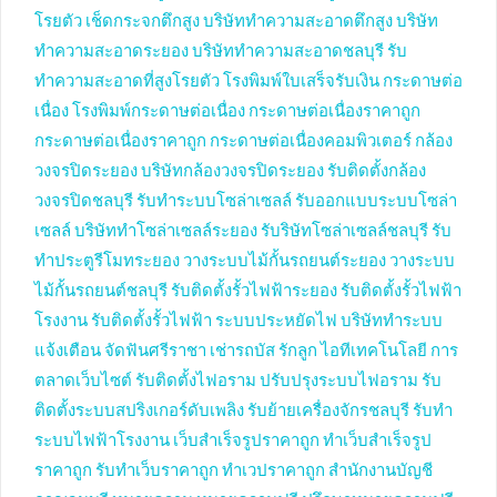
โรยตัว
เช็ดกระจกตึกสูง
บริษัททำความสะอาดตึกสูง
บริษัท
ทำความสะอาดระยอง
บริษัททำความสะอาดชลบุรี
รับ
ทำความสะอาดที่สูงโรยตัว
โรงพิมพ์ใบเสร็จรับเงิน
กระดาษต่อ
เนื่อง
โรงพิมพ์กระดาษต่อเนื่อง
กระดาษต่อเนื่องราคาถูก
กระดาษต่อเนื่องราคาถูก
กระดาษต่อเนื่องคอมพิวเตอร์
กล้อง
วงจรปิดระยอง
บริษัทกล้องวงจรปิดระยอง
รับติดตั้งกล้อง
วงจรปิดชลบุรี
รับทำระบบโซล่าเซลล์
รับออกแบบระบบโซล่า
เซลล์
บริษัททำโซล่าเซลล์ระยอง
รับริษัทโซล่าเซลล์ชลบุรี
รับ
ทำประตูรีโมทระยอง
วางระบบไม้กั้นรถยนต์ระยอง
วางระบบ
ไม้กั้นรถยนต์ชลบุรี
รับติดตั้งรั้วไฟฟ้าระยอง
รับติดตั้งรั้วไฟฟ้า
โรงงาน
รับติดตั้งรั้วไฟฟ้า
ระบบประหยัดไฟ
บริษัททำระบบ
แจ้งเตือน
จัดฟันศรีราชา
เช่ารถบัส
รักลูก
ไอทีเทคโนโลยี
การ
ตลาดเว็บไซต์
รับติดตั้งไฟอราม
ปรับปรุงระบบไฟอราม
รับ
ติดตั้งระบบสปริงเกอร์ดับเพลิง
รับย้ายเครื่องจักรชลบุรี
รับทำ
ระบบไฟฟ้าโรงงาน
เว็บสำเร็จรูปราคาถูก
ทำเว็บสำเร็จรูป
ราคาถูก
รับทำเว็บราคาถูก
ทำเวปราคาถูก
สำนักงานบัญชี