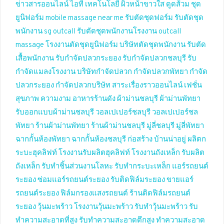
ข่าวสารออนไลน์
ไอที เทคโนโลยี
ผิวหน้าขาวใส
ดูดส้วม
ชุด
ยูนิฟอร์ม
mobile massage near me
รับตัดชุดฟอร์ม
รับตัดชุด
พนักงาน
sg outcall
รับตัดชุดพนักงานโรงงาน
outcall
massage
โรงงานตัดชุดยูนิฟอร์ม
บริษัทตัดชุดพนักงาน
รับตัด
เสื้อพนักงาน
รับกำจัดปลวกระยอง
รับกำจัดปลวกชลบุรี
รับ
กำจัดแมลงโรงงาน
บริษัทกำจัดปลวก
กำจัดปลวกพัทยา
กำจัด
ปลวกระยอง
กำจัดปลวกบริษัท
สาระเรื่องราวออนไลน์
เฟชั่น
สุขภาพ ความงาม
อาหารร้านดัง
ผ้าม่านชลบุรี
ผ้าม่านพัทยา
รับออกแบบผ้าม่านชลบุรี
วอลเปเปอร์ชลบุรี
วอลเปเปอร์ชล
พัทยา
ร้านผ้าม่านพัทยา
ร้านผ้าม่านชลบุรี
มู่ลี่ชลบุรี
มู่ลี่พัทยา
ฉากกั้นห้องพัทยา
ฉากกั้นห้องชลบุรี
ก่อสร้าง บ้านน่าอยู่
ผลิตก
ระบะฮุคลิฟท์
โรงงานรับผลิตฮุคลิฟท์
โรงงานถังเหล็ก
รับผลิต
ถังเหล็ก
รับทำชิ้นส่วนงานโลหะ
รับทำกระบะเหล็ก
แอร์รถยนต์
ระยอง
ซ่อมแอร์รถยนต์ระยอง
รับติดฟิล์มระยอง
ขายแอร์
รถยนต์ระยอง
ฟิล์มกรองแสงรถยนต์
ร้านติดฟิล์มรถยนต์
ระยอง
วุ้นมะพร้าว
โรงงานวุ้นมะพร้าว
รับทำวุ้นมะพร้าว
รับ
ทำความสะอาดที่สูง
รับทำความสะอาดตึกสูง
ทำความสะอาด