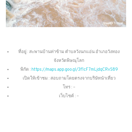
ที่อยู่ : สะพานบ้านท่าข้าม ตำบลวังนกแอ่น อำเภอวังทอง
จังหวัดพิษณุโลก
พิกัด :
https://maps.app.goo.gl/3f1cF7mLjdqCRvS89
เปิดให้เข้าชม : สอบถามโดยตรงจากบริษัทนำเที่ยว
โทร : –
เว็บไซต์ : –