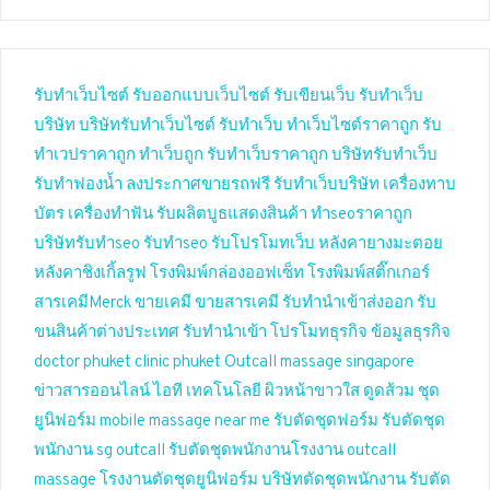
รับทำเว็บไซต์
รับออกแบบเว็บไซต์
รับเขียนเว็บ
รับทำเว็บ
บริษัท
บริษัทรับทำเว็บไซต์
รับทำเว็บ
ทำเว็บไซต์ราคาถูก
รับ
ทำเวปราคาถูก
ทำเว็บถูก
รับทำเว็บราคาถูก
บริษัทรับทำเว็บ
รับทำฟองน้ำ
ลงประกาศขายรถฟรี
รับทำเว็บบริษัท
เครื่องทาบ
บัตร
เครื่องทำฟัน
รับผลิตบูธแสดงสินค้า
ทำseoราคาถูก
บริษัทรับทำseo
รับทำseo
รับโปรโมทเว็บ
หลังคายางมะตอย
หลังคาชิงเกิ้ลรูฟ
โรงพิมพ์กล่องออฟเซ็ท
โรงพิมพ์สติ๊กเกอร์
สารเคมีMerck
ขายเคมี
ขายสารเคมี
รับทำนำเข้าส่งออก
รับ
ขนสินค้าต่างประเทศ
รับทำนำเข้า
โปรโมทธุรกิจ
ข้อมูลธุรกิจ
doctor phuket
clinic phuket
Outcall massage singapore
ข่าวสารออนไลน์
ไอที เทคโนโลยี
ผิวหน้าขาวใส
ดูดส้วม
ชุด
ยูนิฟอร์ม
mobile massage near me
รับตัดชุดฟอร์ม
รับตัดชุด
พนักงาน
sg outcall
รับตัดชุดพนักงานโรงงาน
outcall
massage
โรงงานตัดชุดยูนิฟอร์ม
บริษัทตัดชุดพนักงาน
รับตัด