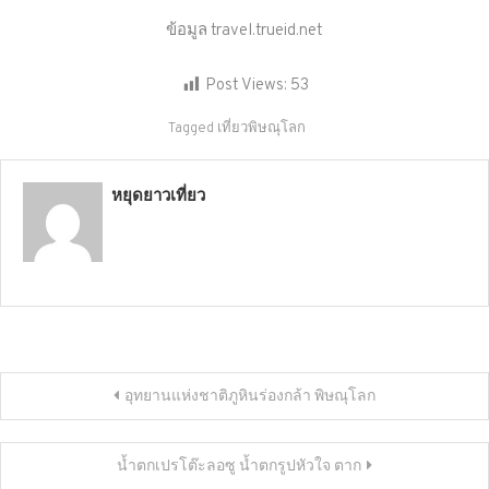
ข้อมูล travel.trueid.net
Post Views:
53
Tagged
เที่ยวพิษณุโลก
หยุดยาวเที่ยว
แนะแนว
อุทยานแห่งชาติภูหินร่องกล้า พิษณุโลก
เรื่อง
น้ำตกเปรโต๊ะลอซู น้ำตกรูปหัวใจ ตาก