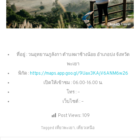
ที่อยู่ : วนอุทยานภูลังกา ตำบลผาช้างน้อย อำเภอปง จังหวัด
พะเยา
พิกัด :
https://maps.app.goo.gl/9Uax3KAjV6ANM6w26
เปิดให้เข้าชม : 06.00-16.00 น.
โทร : –
เว็บไซต์ : –
Post Views:
109
Tagged
เที่ยวพะเยา
,
เที่ยวเหนือ