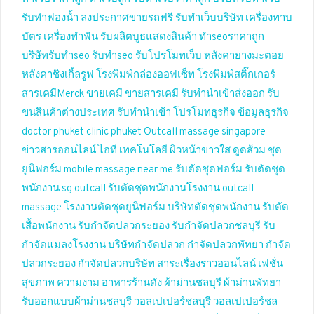
รับทำฟองน้ำ
ลงประกาศขายรถฟรี
รับทำเว็บบริษัท
เครื่องทาบ
บัตร
เครื่องทำฟัน
รับผลิตบูธแสดงสินค้า
ทำseoราคาถูก
บริษัทรับทำseo
รับทำseo
รับโปรโมทเว็บ
หลังคายางมะตอย
หลังคาชิงเกิ้ลรูฟ
โรงพิมพ์กล่องออฟเซ็ท
โรงพิมพ์สติ๊กเกอร์
สารเคมีMerck
ขายเคมี
ขายสารเคมี
รับทำนำเข้าส่งออก
รับ
ขนสินค้าต่างประเทศ
รับทำนำเข้า
โปรโมทธุรกิจ
ข้อมูลธุรกิจ
doctor phuket
clinic phuket
Outcall massage singapore
ข่าวสารออนไลน์
ไอที เทคโนโลยี
ผิวหน้าขาวใส
ดูดส้วม
ชุด
ยูนิฟอร์ม
mobile massage near me
รับตัดชุดฟอร์ม
รับตัดชุด
พนักงาน
sg outcall
รับตัดชุดพนักงานโรงงาน
outcall
massage
โรงงานตัดชุดยูนิฟอร์ม
บริษัทตัดชุดพนักงาน
รับตัด
เสื้อพนักงาน
รับกำจัดปลวกระยอง
รับกำจัดปลวกชลบุรี
รับ
กำจัดแมลงโรงงาน
บริษัทกำจัดปลวก
กำจัดปลวกพัทยา
กำจัด
ปลวกระยอง
กำจัดปลวกบริษัท
สาระเรื่องราวออนไลน์
เฟชั่น
สุขภาพ ความงาม
อาหารร้านดัง
ผ้าม่านชลบุรี
ผ้าม่านพัทยา
รับออกแบบผ้าม่านชลบุรี
วอลเปเปอร์ชลบุรี
วอลเปเปอร์ชล