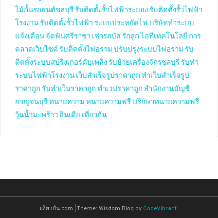
ไม้กั้นรถยนต์ชลบุรี
รับติดตั้งรั้วไฟฟ้าระยอง
รับติดตั้งรั้วไฟฟ้า
โรงงาน
รับติดตั้งรั้วไฟฟ้า
ระบบประหยัดไฟ
บริษัททำระบบ
แจ้งเตือน
จัดฟันศรีราชา
เช่ารถบัส
รักลูก
ไอทีเทคโนโลยี
การ
ตลาดเว็บไซต์
รับติดตั้งไฟอราม
ปรับปรุงระบบไฟอราม
รับ
ติดตั้งระบบสปริงเกอร์ดับเพลิง
รับย้ายเครื่องจักรชลบุรี
รับทำ
ระบบไฟฟ้าโรงงาน
เว็บสำเร็จรูปราคาถูก
ทำเว็บสำเร็จรูป
ราคาถูก
รับทำเว็บราคาถูก
ทำเวปราคาถูก
สำนักงานบัญชี
กาญจนบุรี
ทนายความ
ทนายความฟรี
ปรึกษาทนายความฟรี
วุ้นน้ำมะพร้าว
อินเดีย
เที่ยวกัน
เทียวกัน.com
|
Theme: Wisdom Blog by
CodeVibrant
.