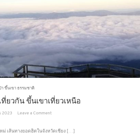
ภาค
เหนือ)
วป่า ขึ้นเขา ธรรมชาติ
ี่ยวกัน ขึ้นเขาเที่ยวเหนือ
on
น 2023
Leave a Comment
หนาว
แล้ว
งใหม่ เส้นทางยอดฮิตในจังหวัดเชียง […]
เข้า