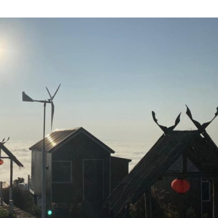
2567
ขึ้น
เขา
ไหว้
พระ