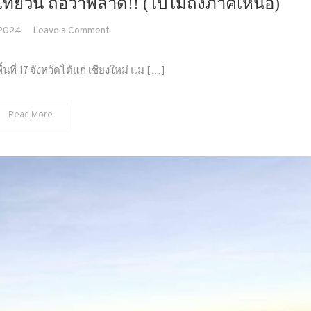
เที่ยวนี้ ถือว่าพลาด!! (ไปไม่ถึงภาคเหนือ)
on
 2024
Leave a Comment
ขึ้น
เหนือ
ที่ 17 จังหวัดได้แก่ เชียงใหม่ แม […]
เลาะ
น้ำ
Read More
โขง
ถ้า
ไม่
ไป
ที่
เที่ยว
นี้
ถือว่า
พลาด!!
(ไป
ไม่
ถึง