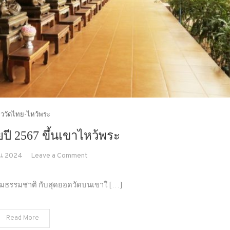
่ยววัดไทย-ไหว้พระ
ยปี 2567 ขึ้นเขาไหว้พระ
on
น 2024
Leave a Comment
หนาว
นี้-
ร้อมชมธรรมชาติ กับสุดยอดวัดบนเขาใ […]
ส่ง
ท้าย
Read More
ปี