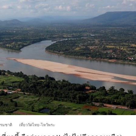
ธรรมชาติ
เที่ยววัดไทย-ไหว้พระ