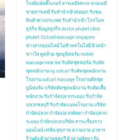
โรงพิมพ์สติ๊กเกอร์
สารเคมีMerck
ขายเคมี
ขายสารเคมี
รับทำนำเข้าส่งออก
รับขน
สินค้าต่างประเทศ
รับทำนำเข้า
โปรโมท
ธุรกิจ
ข้อมูลธุรกิจ
doctor phuket
clinic
phuket
Outcall massage singapore
ข่าวสารออนไลน์
ไอที เทคโนโลยี
ผิวหน้า
ขาวใส
ดูดส้วม
ชุดยูนิฟอร์ม
mobile
massage near me
รับตัดชุดฟอร์ม
รับตัด
ชุดพนักงาน
sg outcall
รับตัดชุดพนักงาน
โรงงาน
outcall massage
โรงงานตัดชุด
ยูนิฟอร์ม
บริษัทตัดชุดพนักงาน
รับตัดเสื้อ
พนักงาน
รับกำจัดปลวกระยอง
รับกำจัด
ปลวกชลบุรี
รับกำจัดแมลงโรงงาน
บริษัท
กำจัดปลวก
กำจัดปลวกพัทยา
กำจัดปลวก
ระยอง
กำจัดปลวกบริษัท
สาระเรื่องราว
ออนไลน์
เฟชั่น สุขภาพ ความงาม
อาหาร
ร้านดัง
ผ้าม่านชลบุรี
ผ้าม่านพัทยา
รับ