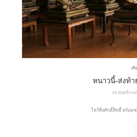
เที
หนาวนี้-ส่งท้า
25 พฤศจิกาย
ไหว้สิ่งศักดิ์สิทธิ์ พ