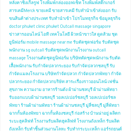
หลังคาชิงเกิ้ลรูฟ
โรงพิมพ์กล่องออฟเซ็ท
โรงพิมพ์สติ๊กเกอร์
สารเคมีMerck
ขายเคมี
ขายสารเคมี
รับทำนำเข้าส่งออก
รับ
ขนสินค้าต่างประเทศ
รับทำนำเข้า
โปรโมทธุรกิจ
ข้อมูลธุรกิจ
doctor phuket
clinic phuket
Outcall massage singapore
ข่าวสารออนไลน์
ไอที เทคโนโลยี
ผิวหน้าขาวใส
ดูดส้วม
ชุด
ยูนิฟอร์ม
mobile massage near me
รับตัดชุดฟอร์ม
รับตัดชุด
พนักงาน
sg outcall
รับตัดชุดพนักงานโรงงาน
outcall
massage
โรงงานตัดชุดยูนิฟอร์ม
บริษัทตัดชุดพนักงาน
รับตัด
เสื้อพนักงาน
รับกำจัดปลวกระยอง
รับกำจัดปลวกชลบุรี
รับ
กำจัดแมลงโรงงาน
บริษัทกำจัดปลวก
กำจัดปลวกพัทยา
กำจัด
ปลวกระยอง
กำจัดปลวกบริษัท
สาระเรื่องราวออนไลน์
เฟชั่น
สุขภาพ ความงาม
อาหารร้านดัง
ผ้าม่านชลบุรี
ผ้าม่านพัทยา
รับออกแบบผ้าม่านชลบุรี
วอลเปเปอร์ชลบุรี
วอลเปเปอร์ชล
พัทยา
ร้านผ้าม่านพัทยา
ร้านผ้าม่านชลบุรี
มู่ลี่ชลบุรี
มู่ลี่พัทยา
ฉากกั้นห้องพัทยา
ฉากกั้นห้องชลบุรี
ก่อสร้าง บ้านน่าอยู่
ผลิตก
ระบะฮุคลิฟท์
โรงงานรับผลิตฮุคลิฟท์
โรงงานถังเหล็ก
รับผลิต
ถังเหล็ก
รับทำชิ้นส่วนงานโลหะ
รับทำกระบะเหล็ก
แอร์รถยนต์