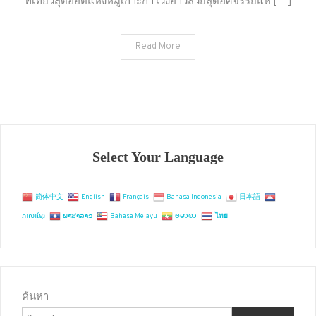
ที่เที่ยวสุดฮอตแห่งหมู่เกาะกำ เวิ่งอ่าวสวยสุดฮัศจรรย์แห […]
เขา
ควาย
Read More
ทะเล
ใต้
สุด
ชิคค
Select Your Language
简体中文
English
Français
Bahasa Indonesia
日本語
ភាសាខ្មែរ
ພາສາລາວ
Bahasa Melayu
ဗမာစာ
ไทย
ค้นหา