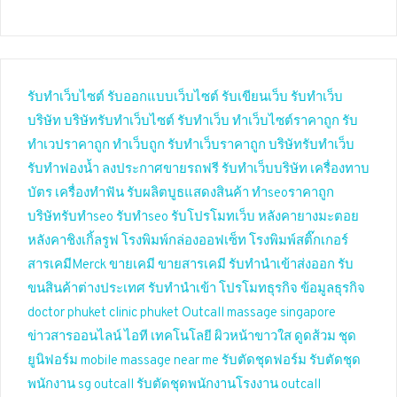
รับทำเว็บไซต์
รับออกแบบเว็บไซต์
รับเขียนเว็บ
รับทำเว็บ
บริษัท
บริษัทรับทำเว็บไซต์
รับทำเว็บ
ทำเว็บไซต์ราคาถูก
รับ
ทำเวปราคาถูก
ทำเว็บถูก
รับทำเว็บราคาถูก
บริษัทรับทำเว็บ
รับทำฟองน้ำ
ลงประกาศขายรถฟรี
รับทำเว็บบริษัท
เครื่องทาบ
บัตร
เครื่องทำฟัน
รับผลิตบูธแสดงสินค้า
ทำseoราคาถูก
บริษัทรับทำseo
รับทำseo
รับโปรโมทเว็บ
หลังคายางมะตอย
หลังคาชิงเกิ้ลรูฟ
โรงพิมพ์กล่องออฟเซ็ท
โรงพิมพ์สติ๊กเกอร์
สารเคมีMerck
ขายเคมี
ขายสารเคมี
รับทำนำเข้าส่งออก
รับ
ขนสินค้าต่างประเทศ
รับทำนำเข้า
โปรโมทธุรกิจ
ข้อมูลธุรกิจ
doctor phuket
clinic phuket
Outcall massage singapore
ข่าวสารออนไลน์
ไอที เทคโนโลยี
ผิวหน้าขาวใส
ดูดส้วม
ชุด
ยูนิฟอร์ม
mobile massage near me
รับตัดชุดฟอร์ม
รับตัดชุด
พนักงาน
sg outcall
รับตัดชุดพนักงานโรงงาน
outcall