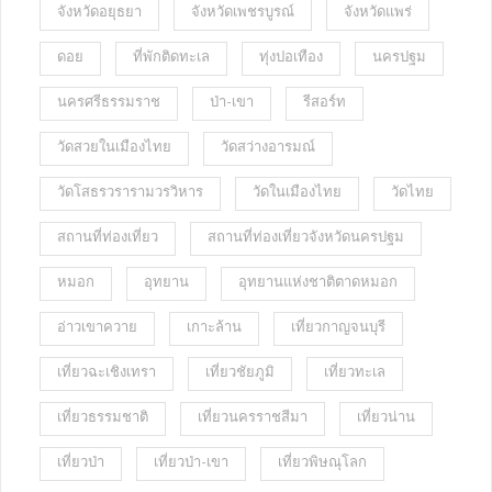
จังหวัดอยุธยา
จังหวัดเพชรบูรณ์
จังหวัดแพร่
ดอย
ที่พักติดทะเล
ทุ่งปอเทือง
นครปฐม
นครศรีธรรมราช
ป่า-เขา
รีสอร์ท
วัดสวยในเมืองไทย
วัดสว่างอารมณ์
วัดโสธรวรารามวรวิหาร
วัดในเมืองไทย
วัดไทย
สถานที่ท่องเที่ยว
สถานที่ท่องเที่ยวจังหวัดนครปฐม
หมอก
อุทยาน
อุทยานแห่งชาติตาดหมอก
อ่าวเขาควาย
เกาะล้าน
เที่ยวกาญจนบุรี
เที่ยวฉะเชิงเทรา
เที่ยวชัยภูมิ
เที่ยวทะเล
เที่ยวธรรมชาติ
เที่ยวนครราชสีมา
เที่ยวน่าน
เที่ยวป่า
เที่ยวป่า-เขา
เที่ยวพิษณุโลก