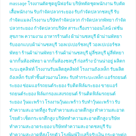
massage
โรงงานตัดชุดยูนิฟอร์ม
บริษัทตัดชุดพนักงาน
รับตัด
เสื้อพนักงาน
รับกำจัดปลวกระยอง
รับกำจัดปลวกชลบุรี
รับ
กำจัดแมลงโรงงาน
บริษัทกำจัดปลวก
กำจัดปลวกพัทยา
กำจัด
ปลวกระยอง
กำจัดปลวกบริษัท
สาระเรื่องราวออนไลน์
เฟชั่น
สุขภาพ ความงาม
อาหารร้านดัง
ผ้าม่านชลบุรี
ผ้าม่านพัทยา
รับออกแบบผ้าม่านชลบุรี
วอลเปเปอร์ชลบุรี
วอลเปเปอร์ชล
พัทยา
ร้านผ้าม่านพัทยา
ร้านผ้าม่านชลบุรี
มู่ลี่ชลบุรี
มู่ลี่พัทยา
ฉากกั้นห้องพัทยา
ฉากกั้นห้องชลบุรี
ก่อสร้าง บ้านน่าอยู่
ผลิตก
ระบะฮุคลิฟท์
โรงงานรับผลิตฮุคลิฟท์
โรงงานถังเหล็ก
รับผลิต
ถังเหล็ก
รับทำชิ้นส่วนงานโลหะ
รับทำกระบะเหล็ก
แอร์รถยนต์
ระยอง
ซ่อมแอร์รถยนต์ระยอง
รับติดฟิล์มระยอง
ขายแอร์
รถยนต์ระยอง
ฟิล์มกรองแสงรถยนต์
ร้านติดฟิล์มรถยนต์
ระยอง
วุ้นมะพร้าว
โรงงานวุ้นมะพร้าว
รับทำวุ้นมะพร้าว
รับ
ทำความสะอาดที่สูง
รับทำความสะอาดตึกสูง
ทำความสะอาด
โรยตัว
เช็ดกระจกตึกสูง
บริษัททำความสะอาดตึกสูง
บริษัท
ทำความสะอาดระยอง
บริษัททำความสะอาดชลบุรี
รับ
ทำความสะอาดที่สูงโรยตัว
โรงพิมพ์ใบเสร็จรับเงิน
กระดาษต่อ