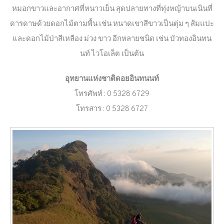
หมอกขาวและอากาศที่หนาวเย็น สุดปลายทางที่ทุ่งหญ้าบนเนินที่
ดารดาษด้วยดอกไม้ตามพื้น เช่น หนาดเขาสีขาวเป็นตุ่ม ๆ ส้มแปะ
และดอกไม้ป่าสีเหลือง ม่วง ขาว อีกหลายชนิด เช่น บัวทองอินทน
นท์ ไวโอเล็ต เป็นต้น
อุทยานแห่งชาติดอยอินทนนท์
โทรศัพท์ : 0 5328 6729
โทรสาร : 0 5328 6727