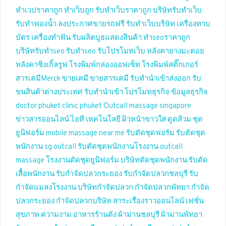
ทำเวปราคาถูก
ทำเว็บถูก
รับทำเว็บราคาถูก
บริษัทรับทำเว็บ
รับทำฟองน้ำ
ลงประกาศขายรถฟรี
รับทำเว็บบริษัท
เครื่องทาบ
บัตร
เครื่องทำฟัน
รับผลิตบูธแสดงสินค้า
ทำseoราคาถูก
บริษัทรับทำseo
รับทำseo
รับโปรโมทเว็บ
หลังคายางมะตอย
หลังคาชิงเกิ้ลรูฟ
โรงพิมพ์กล่องออฟเซ็ท
โรงพิมพ์สติ๊กเกอร์
สารเคมีMerck
ขายเคมี
ขายสารเคมี
รับทำนำเข้าส่งออก
รับ
ขนสินค้าต่างประเทศ
รับทำนำเข้า
โปรโมทธุรกิจ
ข้อมูลธุรกิจ
doctor phuket
clinic phuket
Outcall massage singapore
ข่าวสารออนไลน์
ไอที เทคโนโลยี
ผิวหน้าขาวใส
ดูดส้วม
ชุด
ยูนิฟอร์ม
mobile massage near me
รับตัดชุดฟอร์ม
รับตัดชุด
พนักงาน
sg outcall
รับตัดชุดพนักงานโรงงาน
outcall
massage
โรงงานตัดชุดยูนิฟอร์ม
บริษัทตัดชุดพนักงาน
รับตัด
เสื้อพนักงาน
รับกำจัดปลวกระยอง
รับกำจัดปลวกชลบุรี
รับ
กำจัดแมลงโรงงาน
บริษัทกำจัดปลวก
กำจัดปลวกพัทยา
กำจัด
ปลวกระยอง
กำจัดปลวกบริษัท
สาระเรื่องราวออนไลน์
เฟชั่น
สุขภาพ ความงาม
อาหารร้านดัง
ผ้าม่านชลบุรี
ผ้าม่านพัทยา