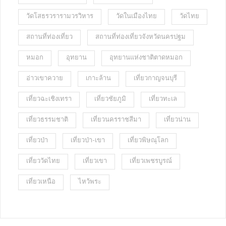
วัดโสธรวรารามวรวิหาร
วัดในเมืองไทย
วัดไทย
สถานที่ท่องเที่ยว
สถานที่ท่องเที่ยวจังหวัดนครปฐม
หมอก
อุทยาน
อุทยานแห่งชาติตาดหมอก
อ่าวเขาควาย
เกาะล้าน
เที่ยวกาญจนบุรี
เที่ยวฉะเชิงเทรา
เที่ยวชัยภูมิ
เที่ยวทะเล
เที่ยวธรรมชาติ
เที่ยวนครราชสีมา
เที่ยวน่าน
เที่ยวป่า
เที่ยวป่า-เขา
เที่ยวพิษณุโลก
เที่ยววัดไทย
เที่ยวเขา
เที่ยวเพชรบูรณ์
เที่ยวเหนือ
ไหว้พระ