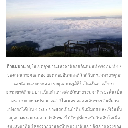
กิ่วแม่ปาน
อยู่ในเขตอุทยานแห่งชาติดอยอินทนนท์ ตรง กม.ที่ 42
ของถนนสายจอมทอง-ยอดดอยอินทนนท์ ใกล้กับพระมหาธาตุนภ
เมทนีดลและพระมหาธาตุนภพลภูมิสิริ เป็นเส้นทางศึกษา
ธรรมชาติกิ่วแม่ปานเป็นเส้นทางเดินศึกษาธรรมชาติระยะสั้น เป็น
วงรอบระยะทางประมาณ 3 กิโลเมตร ตลอดเส้นทางเดินที่ผ่าน
แบ่งออกได้เป็น 4 ระยะ ช่วงแรกเป็นป่าดิบชื้นมีมอส และเฟิร์นขึ้น
อยู่อย่างหนาแน่นตามลำต้นของไม้ใหญ่ที่แข่งขันกันเติบโตเพื่อ
รับแสงอาทิตย์ หลังจากผ่านดงทึบของป่าดิบเขา จึงเข้าสู่ช่วงของ