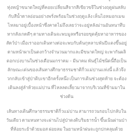
ทุ่งหญ้าขนาดใหญ่ที่คอยเปลี่ยนสีจากสีเขียวขจึในช่วงฤดูฝนสลับ
กับสีน้ำตาลอ่อนอย่างพรั่งพร้อมในช่วงฤดูแล้ง เห็นไอหมอกเมฆ
ไหลมาอยู่เบื้องหน้าซึ่งคาดไม่ถึงเลยว่าจะอยู่หลังม่านอันหนาทึบ
หากสังเกตดีๆ ตามทางเดินจะพบมูลหรือรอยขุดคุ้ยหาอาหารของ
สัตว์ป่า เมื่อเราออกเดินทางต่อจะพบกับต้นกุหลาบพันปีแดงขึ้นอยู่
ตามหน้าผาเป็นดงกว้างจำนวนมากและมีขนาดใหญ่ จะพากันผลิ
ดอกเบ่งบานในช่วงเดือนมกราคม – มีนาคม พันธุ์ไม้ชนิดนี้ถือเป็น
ลักษณะเด่นของเส้นทางศึกษาธรรมชาติกิ่วแม่ปานแห่งนี้ แล้วจึง
วกกลับเข้าสู่ป่าดิบเขาอีกครั้งหนึ่ง เป็นการเดินช่วงสุดท้าย จะต้อง
เดินลงสู่ลำห้วยแม่ปาน ที่ไหลลดเลี้ยวมาจากบริเวณที่ข้ามมาใน
ช่วงต้น
เส้นทางเดินศึกษาธรรมชาติกิ่วแม่ปาน สามารถวนรอบไปกลับใน
วันเดียว ตามหนทางจะผ่านไปสู่ป่าดงดิบริมธารน้ำ ขึ้นเนินผ่านป่า
ที่ห้อยระย้าด้วยมอส ฝอยลม ในยามหน้าฝนจะถูกปกคลุมด้วย