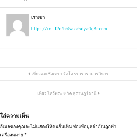
เราเขา
https://xn--12c7bh8aza5dya0g8c.com
แนะแนว
เที่ยวฉะเชิงเทรา วัดโสธรวรารามวรวิหาร
เรื่อง
เที่ยว ไหว้พระ 9 วัด สุราษฎร์ธานี
ใส่ความเห็น
อีเมลของคุณจะไม่แสดงให้คนอื่นเห็น
ช่องข้อมูลจำเป็นถูกทำ
เครื่องหมาย
*