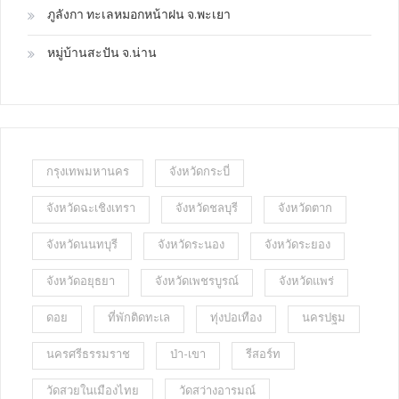
ภูลังกา ทะเลหมอกหน้าฝน จ.พะเยา
หมู่บ้านสะปัน จ.น่าน
กรุงเทพมหานคร
จังหวัดกระบี่
จังหวัดฉะเชิงเทรา
จังหวัดชลบุรี
จังหวัดตาก
จังหวัดนนทบุรี
จังหวัดระนอง
จังหวัดระยอง
จังหวัดอยุธยา
จังหวัดเพชรบูรณ์
จังหวัดแพร่
ดอย
ที่พักติดทะเล
ทุ่งปอเทือง
นครปฐม
นครศรีธรรมราช
ป่า-เขา
รีสอร์ท
วัดสวยในเมืองไทย
วัดสว่างอารมณ์