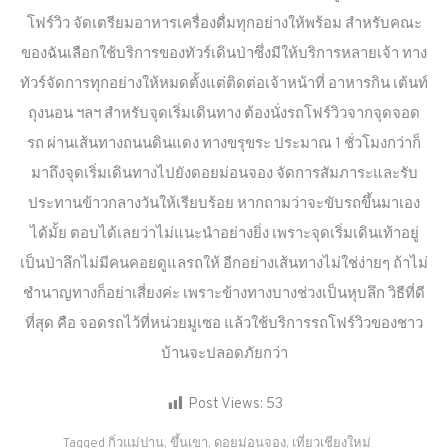
โฟร์วิว จัดเตรียมอาหารเครื่องดื่มทุกอย่างให้พร้อม สำหรับคณะ
ของฉันเลือกใช้บริการของทัวร์เดินป่าซึ่งมีให้บริการหลายเจ้า ทาง
ทัวร์จัดการทุกอย่างให้หมดตั้งแต่ติดต่อเจ้าหน้าที่ อาหารกิน เต้นท์
ถุงนอน ฯลฯ สำหรับจุดเริ่มเดินทาง ต้องนั่งรถโฟร์วิวจากจุดจอด
รถ ผ่านเส้นทางถนนดินแดง ทางขรุขระ ประมาณ 1 ชั่วโมงกว่าก็
มาถึงจุดเริ่มเดินทางไปยังดอยม่อนจอง จัดการสัมภาระและรับ
ประทานข้าวกลางวันให้เรียบร้อย หากถามว่าจะขับรถขึ้นมาเอง
ได้มั้ย ตอบได้เลยว่าไม่แนะนำอย่างยิ่ง เพราะจุดเริ่มเดินเท้าอยู่
เป็นป่าลึกไม่มีคนคอยดูแลรถให้ อีกอย่างเส้นทางไม่ใช่ง่ายๆ ถ้าไม่
ชำนาญทางก็อย่าเสี่ยงค่ะ เพราะข้างทางบางช่วงเป็นหุบลึก วิธีที่ดี
ที่สุด คือ จอดรถไว้ที่หน่วยมูเซอ แล้วใช้บริการรถโฟร์วิวของชาว
บ้านจะปลอดภัยกว่า
Post Views:
53
Tagged
กิ่วแม่ปาน
,
ขึ้นเขา
,
ดอยม่อนจอง
,
เที่ยวเชียงใหม่