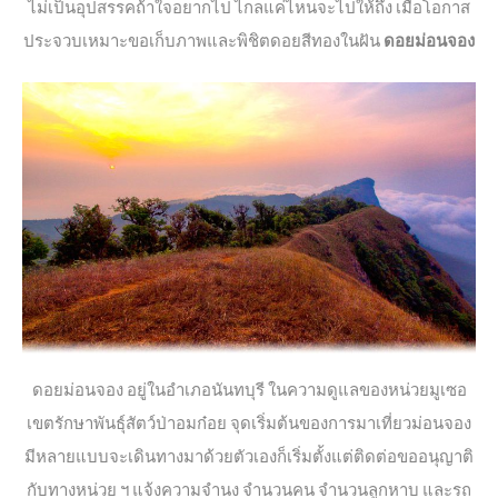
ไม่เป็นอุปสรรคถ้าใจอยากไป ไกลแค่ไหนจะไปให้ถึง เมื่อโอกาส
ประจวบเหมาะขอเก็บภาพและพิชิตดอยสีทองในฝัน
ดอยม่อนจอง
ดอยม่อนจอง อยู่ในอำเภอนันทบุรี ในความดูแลของหน่วยมูเซอ
เขตรักษาพันธุ์สัตว์ป่าอมก๋อย จุดเริ่มต้นของการมาเที่ยวม่อนจอง
มีหลายแบบจะเดินทางมาด้วยตัวเองก็เริ่มตั้งแต่ติดต่อขออนุญาติ
กับทางหน่วย ฯ แจ้งความจำนง จำนวนคน จำนวนลูกหาบ และรถ